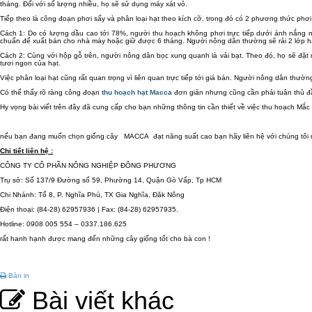
tháng. Đối với số lượng nhiều, họ sẽ sử dụng máy xát vỏ.
Tiếp theo là công đoạn phơi sấy và phân loại hạt theo kích cỡ, trong đó có 2 phương thức phơ
Cách 1: Do có lượng dầu cao tới 78%, người thu hoạch không phơi trực tiếp dưới ánh nắng m
chuẩn để xuất bán cho nhà máy hoặc giữ được 6 tháng. Người nông dân thường sẽ rải 2 lớp hạt
Cách 2: Cùng với hộp gỗ trên, người nông dân bọc xung quanh là vải bạt. Theo đó, họ sẽ đặt 
tươi ngon của hạt.
Việc phân loại hạt cũng rất quan trọng vì liên quan trực tiếp tới giá bán. Người nông dân thườn
Có thể thấy rõ ràng công đoạn
thu hoạch hạt Macca
đơn giản nhưng cũng cần phải tuân thủ 
Hy vọng bài viết trên đây đã cung cấp cho bạn những thông tin cần thiết về việc thu hoạch Mắc 
nếu bạn đang muốn chọn giống cây MACCA đạt năng suất cao bạn hãy liên hệ với chúng tôi 
Chi tiết liên hệ :
CÔNG TY CỔ PHẦN NÔNG NGHIỆP ĐÔNG PHƯƠNG
Trụ sở: Số 137/9 Đường số 59, Phường 14, Quận Gò Vấp, Tp HCM
Chi Nhánh: Tổ 8, P. Nghĩa Phú, TX Gia Nghĩa, Đăk Nông
Điện thoại: (84-28) 62957936 | Fax: (84-28) 62957935.
Hotline: 0908 005 554 – 0337.186.625
rất hanh hạnh được mang đến những cây giống tốt cho bà con !
Bản in
Bài viết khác