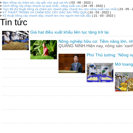
Mẹo trồng và chăm sóc cây gấc cho quả sai trĩu
( 03 - 06 - 2022 )
Cách trồng cây nhàu nhanh ra quả nhất,, năng suất cao
( 24 - 05 - 2022 )
Trọn Bộ Kỹ thuật trồng và chăm sóc chanh dây, chanh leo cho năng suất cao nhất
( 23 - 05 - 
KỸ THUẬT TRỒNG VÀ CHĂM SÓC CÂY GẤC SAI TRĨU QUẢ
( 24 - 03 - 2022 )
Kỹ thuật trồng cây chanh dây, chanh leo cho người mới bắt đầu
( 21 - 03 - 2022 )
Tin tức
Giá hạt điều xuất khẩu liên tục tăng trở lại
Nông nghiệp hữu cơ: Tiềm năng lớn, n
QUẢNG NINH-Hiện nay, nông sản 'xanh'
Phó Thủ tướng: 'Nông ng
Mở toang