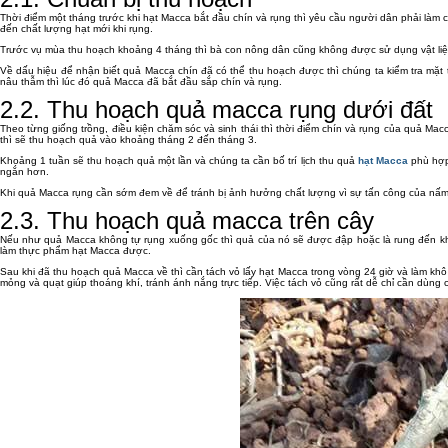
Thời điểm một tháng trước khi hạt Macca bắt đầu chín và rụng thì yêu cầu người dân phải làm
đến chất lượng hạt mới khi rụng.
Trước vụ mùa thu hoạch khoảng 4 tháng thì bà con nông dân cũng không được sử dụng vật liệu 
Về dấu hiệu để nhận biết quả Macca chín đã có thể thu hoạch được thì chúng ta kiểm tra mặt
nâu thẫm thì lúc đó quả Macca đã bắt đầu sắp chín và rụng.
2.2. Thu hoạch quả macca rụng dưới đất
Theo từng giống trồng, điều kiện chăm sóc và sinh thái thì thời điểm chín và rụng của quả 
thì sẽ thu hoạch quả vào khoảng tháng 2 đến tháng 3.
Khoảng 1 tuần sẽ thu hoạch quả một lần và chúng ta cần bố trí lịch thu quả
hạt Macca
phù hợp 
ngắn hơn.
Khi quả Macca rụng cần sớm đem về để tránh bị ảnh hưởng chất lượng vì sự tấn công của nấm 
2.3. Thu hoạch quả macca trên cây
Nếu như quả Macca không tự rụng xuống gốc thì quả của nó sẽ được đập hoặc là rung đến khi 
làm thực phẩm hạt Macca được.
Sau khi đã thu hoạch quả Macca về thì cần tách vỏ lấy hạt Macca trong vòng 24 giờ và làm khô
mỏng và quạt giúp thoáng khí, tránh ánh nắng trực tiếp. Việc tách vỏ cũng rất dễ chỉ cần dùn