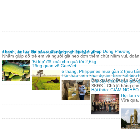
Thiện Tại Tây Ninh Của Công Ty CP Nông Nghiệp Đông Phương
nhanh, áp lực lên sản xuất nông nghiệp bền vững
Nhằm giúp đỡ trẻ em và người già neo đơn thêm chút niềm vui, đoàn 
'Bí kíp' để xoài cho quả tới 2,6kg
Tổng quan về GacViet
6 tháng, Philippines mua gần 2 triệu t
Hội thảo triển khai dự án: Liên kết tiê
Ban quản lý Dự án GACVIE
Giả cây chanh dây giống
SKĐS - Chủ lô hàng cho
Hội thảo: GIẢM NGHÈ
Hội làm v
Vừa qua,