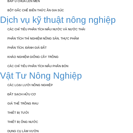
BẮP Ủ CHUA LÊN MEN
BỘT GẤC CHẾ BIẾN THỨC ĂN GIA SÚC
Dịch vụ kỹ thuật nông nghiệp
CÁC CHỈ TIÊU PHÂN TÍCH MẪU NƯỚC VÀ NƯỚC THẢI
PHÂN TÍCH THÍ NGHIỆM NÔNG SẢN, THỰC PHẨM
PHÂN TÍCH, ĐÁNH GIÁ ĐẤT
KHẢO NGHIỆM GIỐNG CÂY TRỒNG
CÁC CHỈ TIÊU PHÂN TÍCH MẪU PHÂN BÓN
Vật Tư Nông Nghiệp
CÁC LOẠI LƯỚI NÔNG NGHIỆP
ĐẤT SẠCH HỮU CƠ
GIÁ THỂ TRỒNG RAU
THIẾT BỊ TƯỚI
THIẾT BỊ ỐNG NƯỚC
DỤNG CỤ LÀM VƯỜN