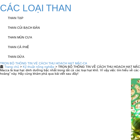
CÁC LOẠI THAN
THAN TẠP
THAN CỦI BẠCH ĐÀN
THAN MÙN CƯA
THAN CÀ PHÊ
THAN DỪA
TRỌN BỘ THÔNG TIN VỀ CÁCH THU HOẠCH HẠT MẮC-CA
Trang chủ
>
Kỹ thuật nông nghiệp
> TRỌN BỘ THÔNG TIN VỀ CÁCH THU HOẠCH HẠT MẮC
Macca là loại hạt dinh dưỡng bậc nhất trong tất cả các loại hạt khô. Vì vậy việc tìm hiểu về c
hoàng” này. Hãy cùng khám phá qua bài viết sau đây!