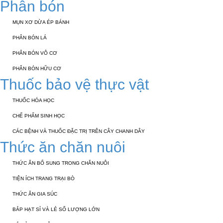
Phân bón
MỤN XƠ DỪA ÉP BÁNH
PHÂN BÓN LÁ
PHÂN BÓN VÔ CƠ
PHÂN BÓN HỮU CƠ
Thuốc bảo vệ thực vật
THUỐC HÓA HỌC
CHẾ PHẨM SINH HỌC
CÁC BỆNH VÀ THUỐC ĐẶC TRỊ TRÊN CÂY CHANH DÂY
Thức ăn chăn nuôi
THỨC ĂN BỔ SUNG TRONG CHĂN NUÔI
TIỆN ÍCH TRANG TRẠI BÒ
THỨC ĂN GIA SÚC
BẮP HẠT SỈ VÀ LẺ SỐ LƯỢNG LỚN