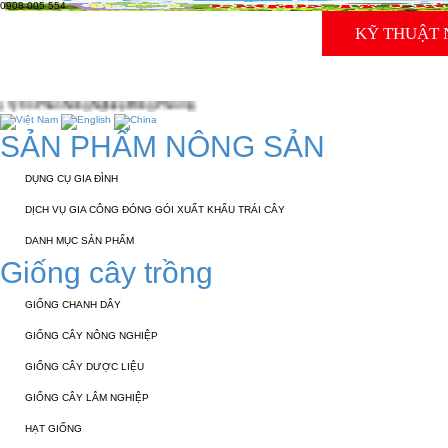
0908 005 554
TRANG CHỦ
GIỚI THIỆU
KỸ THUẬT 
TUYỂN DỤNG
LIÊN HỆ
ghiệp Đông Phương
SẢN PHẨM NÔNG SẢN
DỤNG CỤ GIA ĐÌNH
DỊCH VỤ GIA CÔNG ĐÓNG GÓI XUẤT KHẨU TRÁI CÂY
DANH MỤC SẢN PHẨM
Giống cây trồng
GIỐNG CHANH DÂY
GIỐNG CÂY NÔNG NGHIỆP
GIỐNG CÂY DƯỢC LIỆU
GIỐNG CÂY LÂM NGHIỆP
HẠT GIỐNG