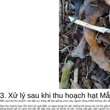
3. Xử lý sau khi thu hoạch hạt M
Nếu sau khi thu hoạch, hạt tiếp tục dùng để làm giống ươm cây, người công nhân không cần s
Sau thu hoạch bạn cần tách vỏ quả Mắc ca ngay trong 24 giờ, không bỏ trong các túi kín gây 
dùng thanh gỗ có cạnh hơi sắc để đập nhẹ vào vỏ trái là tự nứt. Trong một giờ, một người có t