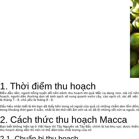
1. Thời điểm thu hoạch
Điều đầu tiên, người trồng tuyệt đối nên tránh thu hoạch khi quả Mắc ca đang non, mà chỉ nên
hoạch, người dân thường dọn vệ sinh sạch sẽ xung quanh vườn cây, cào sạch cỏ, rác để việc 
là tháng 7 - 9, chủ yếu là tháng 8 - 9.
Dấu hiệu nhận biết là khi bạn đã thấy bên trong vỏ ngoài của quả có những chấm đen lốm đốm,
trong khoảng thời gian 4 tuần, nhất là khi thời tiết ẩm ướt và vỏ đã lộ những vết nứt ra ngoài
2. Cách thức thu hoạch Macca
Bạn biết không hiện tại ở Việt Nam thì Tây Nguyên và Tây Bắc chính là hai khu vực được thi
thu hoạch đúng đắn thì mới có thể đảm bảo chất lượng của nó
2.1. Chuẩn bị thu hoạch