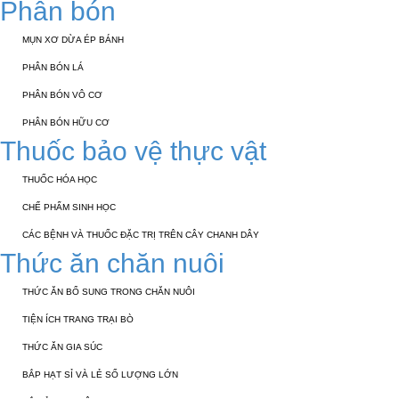
Phân bón
MỤN XƠ DỪA ÉP BÁNH
PHÂN BÓN LÁ
PHÂN BÓN VÔ CƠ
PHÂN BÓN HỮU CƠ
Thuốc bảo vệ thực vật
THUỐC HÓA HỌC
CHẾ PHẨM SINH HỌC
CÁC BỆNH VÀ THUỐC ĐẶC TRỊ TRÊN CÂY CHANH DÂY
Thức ăn chăn nuôi
THỨC ĂN BỔ SUNG TRONG CHĂN NUÔI
TIỆN ÍCH TRANG TRẠI BÒ
THỨC ĂN GIA SÚC
BẮP HẠT SỈ VÀ LẺ SỐ LƯỢNG LỚN