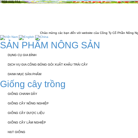
0908 005 554
TRANG CHỦ
GIỚI THIỆU
KỸ THUẬT 
LIÊN HỆ
Chào mừng các bạn đến với website của Công Ty Cổ Phần Nông Nghiệp Đông Phư
SẢN PHẨM NÔNG SẢN
DỤNG CỤ GIA ĐÌNH
DỊCH VỤ GIA CÔNG ĐÓNG GÓI XUẤT KHẨU TRÁI CÂY
DANH MỤC SẢN PHẨM
Giống cây trồng
GIỐNG CHANH DÂY
GIỐNG CÂY NÔNG NGHIỆP
GIỐNG CÂY DƯỢC LIỆU
GIỐNG CÂY LÂM NGHIỆP
HẠT GIỐNG