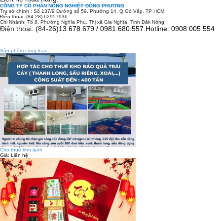
CÔNG TY CỔ PHẦN NÔNG NGHIỆP ĐÔNG PHƯƠNG
Trụ sở chính
: Số 137/9 Đường số 59, Phường 14, Q.Gò Vấp, TP HCM
Điện thoại: (84-28) 62957936
Chi Nhánh: Tổ 8, Phường Nghĩa Phú, Thị xã Gia Nghĩa, Tỉnh Đăk Nông
Điện thoại: (84-
26)13.678.679 / 0981.680.557 Hotline: 0908 005 554
Sản phẩm cùng loại
Cho thuê kho lạnh
Giá:
Liên hệ