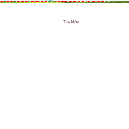
NG CÁO
TIN TỨC
TUYỂN DỤNG