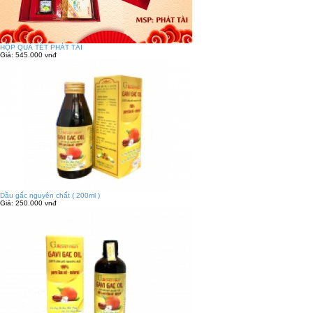
HỘP QUÀ TẾT PHÁT TÀI
Giá:
545.000 vnđ
Dầu gấc nguyên chất ( 200ml )
Giá:
250.000 vnđ