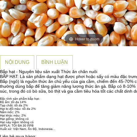
Hover to zoom
NỘI DUNG
BÌNH LUẬN
Bắp hạt - Nguyên liệu sản xuất Thức ăn chăn nuôi
BẮP HẠT: Là sản phẩm dạng hạt được phơi hoặc sấy có màu đặc trưn
Bắp (ngô) là nguồn thức ăn chủ yếu của gia cầm, chiếm đến 45-70% củ
thường dùng bắp để tăng giảm năng lượng thức ăn gà. Bắp có 8-10% pro
súc, trong đó có bò sữa, bò thịt và gia cầm tiêu hóa tốt các chất dinh
Đặc tính sản phẩm bắp hạt:
Độ ẩm: tối đa 14%
Tạp chất: tối đa 2%
Hạt bị đổi màu: tối đa 2%
Nấm mốc: 2%
Hạt khác màu: 2%
Hạt giống: không có
Hạt nảy mầm: không có
AFFLA: TỐI ĐA 30 PPB
Xuất xứ: Việt Nam, Ấn Độ, Indonesia...
Liên hệ mua hàng: