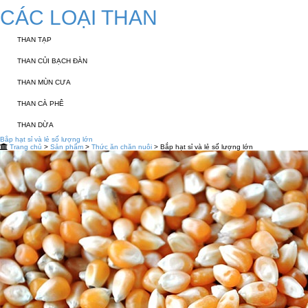
CÁC LOẠI THAN
THAN TẠP
THAN CỦI BẠCH ĐÀN
THAN MÙN CƯA
THAN CÀ PHÊ
THAN DỪA
Bắp hạt sỉ và lẻ số lượng lớn
Trang chủ
>
Sản phẩm
>
Thức ăn chăn nuôi
> Bắp hạt sỉ và lẻ số lượng lớn