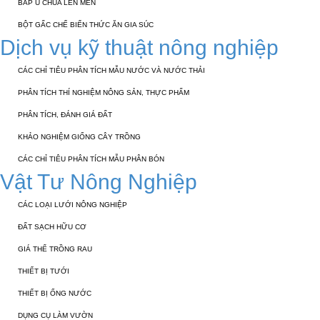
BẮP Ủ CHUA LÊN MEN
BỘT GẤC CHẾ BIẾN THỨC ĂN GIA SÚC
Dịch vụ kỹ thuật nông nghiệp
CÁC CHỈ TIÊU PHÂN TÍCH MẪU NƯỚC VÀ NƯỚC THẢI
PHÂN TÍCH THÍ NGHIỆM NÔNG SẢN, THỰC PHẨM
PHÂN TÍCH, ĐÁNH GIÁ ĐẤT
KHẢO NGHIỆM GIỐNG CÂY TRỒNG
CÁC CHỈ TIÊU PHÂN TÍCH MẪU PHÂN BÓN
Vật Tư Nông Nghiệp
CÁC LOẠI LƯỚI NÔNG NGHIỆP
ĐẤT SẠCH HỮU CƠ
GIÁ THỂ TRỒNG RAU
THIẾT BỊ TƯỚI
THIẾT BỊ ỐNG NƯỚC
DỤNG CỤ LÀM VƯỜN