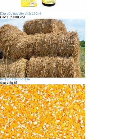
Dầu gấc nguyên chất 100ml
Giá:
135.000 vnđ
RƠM CUỘN Ủ CHUA
Giá:
Liên hệ