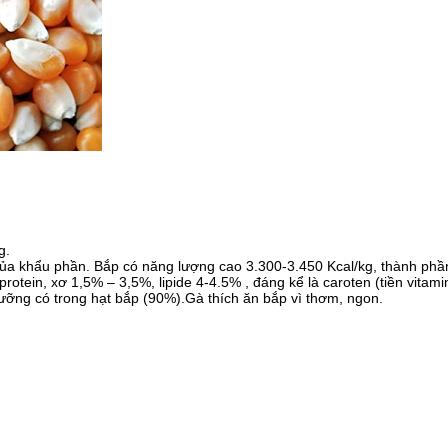
g.
a khẩu phần. Bắp có năng lượng cao 3.300-3.450 Kcal/kg, thành phần 
tein, xơ 1,5% – 3,5%, lipide 4-4.5% , đáng kể là caroten (tiền vitami
 dưỡng có trong hạt bắp (90%).Gà thích ăn bắp vì thơm, ngon.