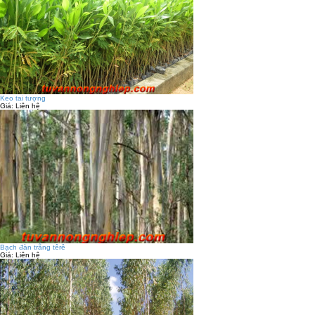
Keo tai tượng
Giá:
Liên hệ
Bạch đàn trắng têrê
Giá:
Liên hệ