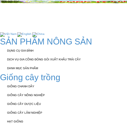
0908 005 554
TRANG CHỦ
GIỚI THIỆU
KỸ THUẬT 
TUYỂN DỤNG
LIÊN HỆ
SẢN PHẨM NÔNG SẢN
DỤNG CỤ GIA ĐÌNH
DỊCH VỤ GIA CÔNG ĐÓNG GÓI XUẤT KHẨU TRÁI CÂY
DANH MỤC SẢN PHẨM
Giống cây trồng
GIỐNG CHANH DÂY
GIỐNG CÂY NÔNG NGHIỆP
GIỐNG CÂY DƯỢC LIỆU
GIỐNG CÂY LÂM NGHIỆP
HẠT GIỐNG