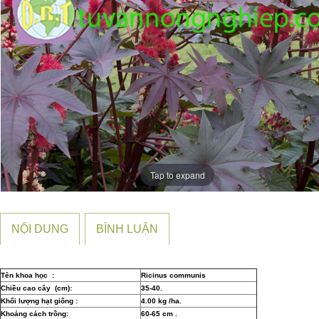
Tap to expand
NỘI DUNG
BÌNH LUẬN
Tên khoa học :
Ricinus communis
Chiều cao cây (cm):
35-40.
Khối lượng hạt giống :
4.00 kg /ha.
Khoảng cách trồng:
60-65 cm .