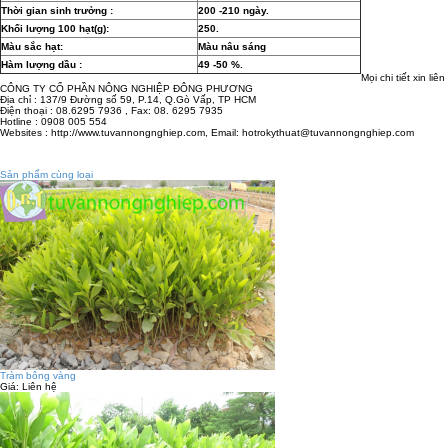
Thời gian sinh trưởng :
200 -210 ngày.
Khối lượng 100 hạt(g):
250.
Màu sắc hạt:
Màu nâu sáng
Hàm lượng dầu :
49 -50 %.
Mọi chi tiết xin liên
CÔNG TY CỔ PHẦN NÔNG NGHIỆP ĐÔNG PHƯƠNG
Địa chỉ : 137/9 Đường số 59, P.14, Q.Gò Vấp, TP HCM
Điện thoại : 08.6295 7936 , Fax: 08. 6295 7935
Hotline : 0908 005 554
Websites : http://www.tuvannongnghiep.com, Email: hotrokythuat@tuvannongnghiep.com
Sản phẩm cùng loại
Tràm bông vàng
Giá:
Liên hệ