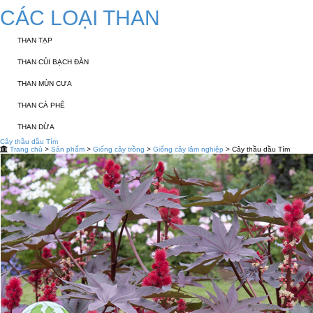
CÁC LOẠI THAN
THAN TẠP
THAN CỦI BẠCH ĐÀN
THAN MÙN CƯA
THAN CÀ PHÊ
THAN DỪA
Cây thầu dầu Tím
Trang chủ
>
Sản phẩm
>
Giống cây trồng
>
Giống cây lâm nghiệp
> Cây thầu dầu Tím