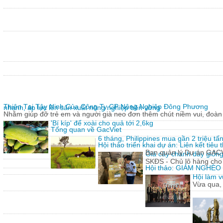
Thiện Tại Tây Ninh Của Công Ty CP Nông Nghiệp Đông Phương
nhanh, áp lực lên sản xuất nông nghiệp bền vững
Nhằm giúp đỡ trẻ em và người già neo đơn thêm chút niềm vui, đoàn 
'Bí kíp' để xoài cho quả tới 2,6kg
Tổng quan về GacViet
6 tháng, Philippines mua gần 2 triệu t
Hội thảo triển khai dự án: Liên kết tiê
Ban quản lý Dự án GACVIE
Giả cây chanh dây giống
SKĐS - Chủ lô hàng cho
Hội thảo: GIẢM NGHÈ
Hội làm v
Vừa qua,