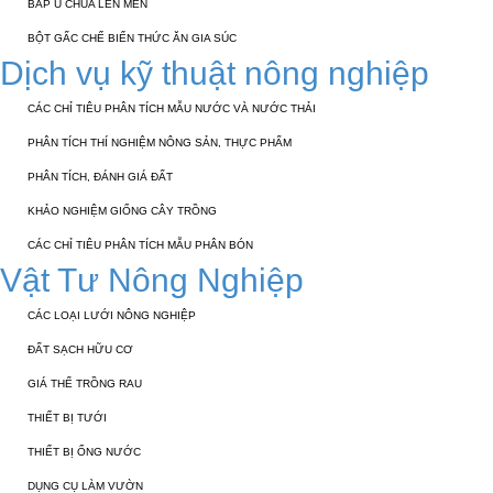
BẮP Ủ CHUA LÊN MEN
BỘT GẤC CHẾ BIẾN THỨC ĂN GIA SÚC
Dịch vụ kỹ thuật nông nghiệp
CÁC CHỈ TIÊU PHÂN TÍCH MẪU NƯỚC VÀ NƯỚC THẢI
PHÂN TÍCH THÍ NGHIỆM NÔNG SẢN, THỰC PHẨM
PHÂN TÍCH, ĐÁNH GIÁ ĐẤT
KHẢO NGHIỆM GIỐNG CÂY TRỒNG
CÁC CHỈ TIÊU PHÂN TÍCH MẪU PHÂN BÓN
Vật Tư Nông Nghiệp
CÁC LOẠI LƯỚI NÔNG NGHIỆP
ĐẤT SẠCH HỮU CƠ
GIÁ THỂ TRỒNG RAU
THIẾT BỊ TƯỚI
THIẾT BỊ ỐNG NƯỚC
DỤNG CỤ LÀM VƯỜN