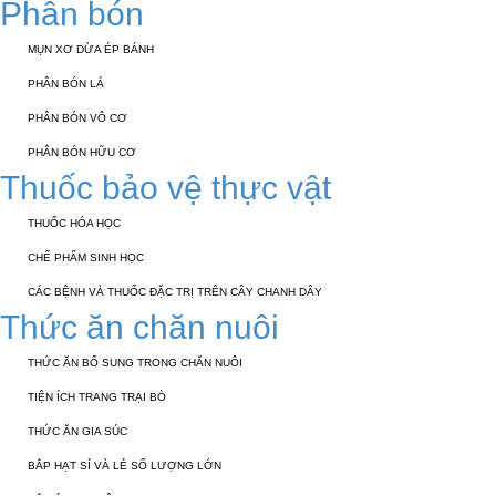
Phân bón
MỤN XƠ DỪA ÉP BÁNH
PHÂN BÓN LÁ
PHÂN BÓN VÔ CƠ
PHÂN BÓN HỮU CƠ
Thuốc bảo vệ thực vật
THUỐC HÓA HỌC
CHẾ PHẨM SINH HỌC
CÁC BỆNH VÀ THUỐC ĐẶC TRỊ TRÊN CÂY CHANH DÂY
Thức ăn chăn nuôi
THỨC ĂN BỔ SUNG TRONG CHĂN NUÔI
TIỆN ÍCH TRANG TRẠI BÒ
THỨC ĂN GIA SÚC
BẮP HẠT SỈ VÀ LẺ SỐ LƯỢNG LỚN