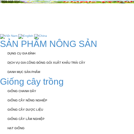
0908 005 554
TRANG CHỦ
GIỚI THIỆU
KỸ THUẬT 
TUYỂN DỤNG
LIÊN HỆ
Chào mừng các bạn
SẢN PHẨM NÔNG SẢN
DỤNG CỤ GIA ĐÌNH
DỊCH VỤ GIA CÔNG ĐÓNG GÓI XUẤT KHẨU TRÁI CÂY
DANH MỤC SẢN PHẨM
Giống cây trồng
GIỐNG CHANH DÂY
GIỐNG CÂY NÔNG NGHIỆP
GIỐNG CÂY DƯỢC LIỆU
GIỐNG CÂY LÂM NGHIỆP
HẠT GIỐNG