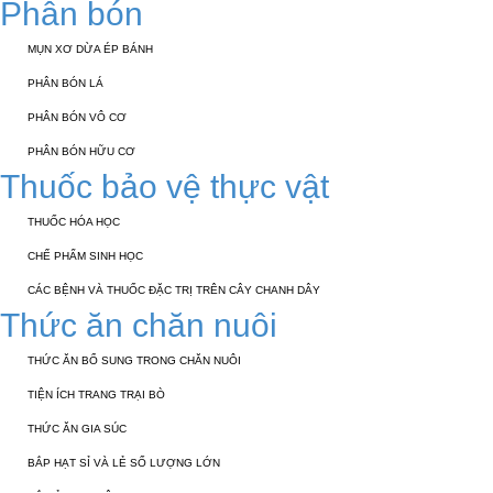
Phân bón
MỤN XƠ DỪA ÉP BÁNH
PHÂN BÓN LÁ
PHÂN BÓN VÔ CƠ
PHÂN BÓN HỮU CƠ
Thuốc bảo vệ thực vật
THUỐC HÓA HỌC
CHẾ PHẨM SINH HỌC
CÁC BỆNH VÀ THUỐC ĐẶC TRỊ TRÊN CÂY CHANH DÂY
Thức ăn chăn nuôi
THỨC ĂN BỔ SUNG TRONG CHĂN NUÔI
TIỆN ÍCH TRANG TRẠI BÒ
THỨC ĂN GIA SÚC
BẮP HẠT SỈ VÀ LẺ SỐ LƯỢNG LỚN