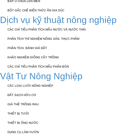
BẮP Ủ CHUA LÊN MEN
BỘT GẤC CHẾ BIẾN THỨC ĂN GIA SÚC
Dịch vụ kỹ thuật nông nghiệp
CÁC CHỈ TIÊU PHÂN TÍCH MẪU NƯỚC VÀ NƯỚC THẢI
PHÂN TÍCH THÍ NGHIỆM NÔNG SẢN, THỰC PHẨM
PHÂN TÍCH, ĐÁNH GIÁ ĐẤT
KHẢO NGHIỆM GIỐNG CÂY TRỒNG
CÁC CHỈ TIÊU PHÂN TÍCH MẪU PHÂN BÓN
Vật Tư Nông Nghiệp
CÁC LOẠI LƯỚI NÔNG NGHIỆP
ĐẤT SẠCH HỮU CƠ
GIÁ THỂ TRỒNG RAU
THIẾT BỊ TƯỚI
THIẾT BỊ ỐNG NƯỚC
DỤNG CỤ LÀM VƯỜN