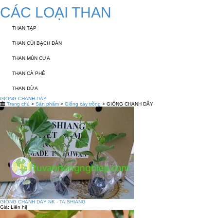
CÁC LOẠI THAN
THAN TẠP
THAN CỦI BẠCH ĐÀN
THAN MÙN CƯA
THAN CÀ PHÊ
THAN DỪA
GIỐNG CHANH DÂY
Trang chủ
>
Sản phẩm
>
Giống cây trồng
> GIỐNG CHANH DÂY
GIỐNG CHANH DÂY NK - TAISHIANG
Giá:
Liên hệ