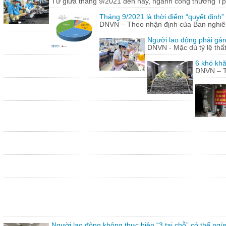
Từ giữa tháng 9/2021 đến nay, ngành công thương Tp.
Tháng 9/2021 là thời điểm “quyết định
DNVN – Theo nhận định của Ban nghiên 
Người lao động phải gán
DNVN - Mặc dù tỷ lệ thấ
6 khó khă
DNVN – Th
Người lao động không thực hiện “3 tại chỗ” có thể ngừ