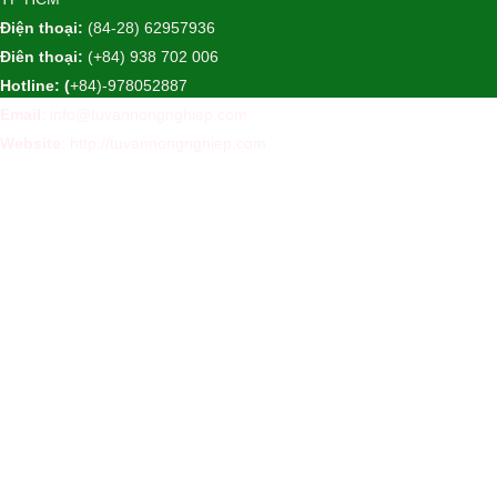
Điện thoại:
(84-28) 62957936
Điên thoại:
(+84) 938 702 006
Hotline: (
+84)-978052887
Email
: info@tuvannongnghiep.com
Website
:
http://tuvannongnghiep.com