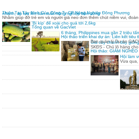
Thiện Tại Tây Ninh Của Công Ty CP Nông Nghiệp Đông Phương
nhanh, áp lực lên sản xuất nông nghiệp bền vững
Nhằm giúp đỡ trẻ em và người già neo đơn thêm chút niềm vui, đoàn 
'Bí kíp' để xoài cho quả tới 2,6kg
Tổng quan về GacViet
6 tháng, Philippines mua gần 2 triệu t
Hội thảo triển khai dự án: Liên kết tiê
Ban quản lý Dự án GACVIE
Giả cây chanh dây giống
SKĐS - Chủ lô hàng cho
Hội thảo: GIẢM NGHÈ
Hội làm v
Vừa qua,