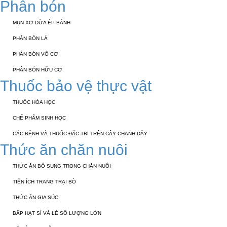
Phân bón
MỤN XƠ DỪA ÉP BÁNH
PHÂN BÓN LÁ
PHÂN BÓN VÔ CƠ
PHÂN BÓN HỮU CƠ
Thuốc bảo vệ thực vật
THUỐC HÓA HỌC
CHẾ PHẨM SINH HỌC
CÁC BỆNH VÀ THUỐC ĐẶC TRỊ TRÊN CÂY CHANH DÂY
Thức ăn chăn nuôi
THỨC ĂN BỔ SUNG TRONG CHĂN NUÔI
TIỆN ÍCH TRANG TRẠI BÒ
THỨC ĂN GIA SÚC
BẮP HẠT SỈ VÀ LẺ SỐ LƯỢNG LỚN