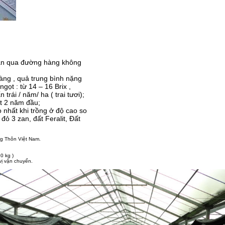
oan qua đường hàng không​
vàng , quả trung bình nặng
ọt : từ 14 – 16 Brix ,
rái / năm/ ha ( trai tươi);
t 2 năm đầu;
 nhất khi trồng ở độ cao so
ỏ 3 zan, đất Feralit, Đất
ng Thôn Việt Nam.
0 kg )
ị vận chuyển.