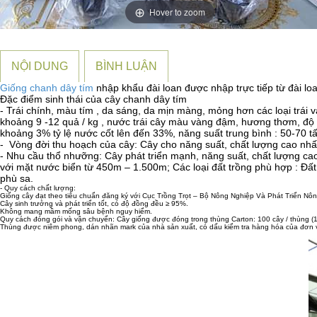
Hover to zoom
NỘI DUNG
BÌNH LUẬN
Giống chanh dây tím
nhập khẩu đài loan được nhập trực tiếp từ đài l
Đặc điểm sinh thái của cây chanh dây tím
- Trái chính, màu tím , da sáng, da mịn màng, mỏng hơn các loại trái 
khoảng 9 -12 quả / kg , nước trái cây màu vàng đậm, hương thơm, độ ng
khoảng 3% tỷ lệ nước cốt lên đến 33%, năng suất trung bình : 50-70 tấn t
- Vòng đời thu hoạch của cây: Cây cho năng suất, chất lượng cao nhấ
- Nhu cầu thổ nhưỡng: Cây phát triển mạnh, năng suất, chất lượng cao
với mặt nước biển từ 450m – 1.500m; Các loại đất trồng phù hợp : Đất đ
phù sa.
- Quy cách chất lượng:
Giống cây đạt theo tiêu chuẩn đăng ký với Cục Trồng Trọt – Bộ Nông Nghiệp Và Phát Triển Nô
Cây sinh trưởng và phát triển tốt, có độ đồng đều ≥ 95%.
Không mang mầm mống sâu bệnh nguy hiểm.
Quy cách đóng gói và vận chuyển: Cây giống được đóng trong thùng Carton: 100 cây / thùng (1
Thùng được niêm phong, dán nhãn mark của nhà sản xuất, có dấu kiểm tra hàng hóa của đơn v