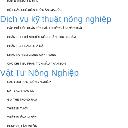
BẮP Ủ CHUA LÊN MEN
BỘT GẤC CHẾ BIẾN THỨC ĂN GIA SÚC
Dịch vụ kỹ thuật nông nghiệp
CÁC CHỈ TIÊU PHÂN TÍCH MẪU NƯỚC VÀ NƯỚC THẢI
PHÂN TÍCH THÍ NGHIỆM NÔNG SẢN, THỰC PHẨM
PHÂN TÍCH, ĐÁNH GIÁ ĐẤT
KHẢO NGHIỆM GIỐNG CÂY TRỒNG
CÁC CHỈ TIÊU PHÂN TÍCH MẪU PHÂN BÓN
Vật Tư Nông Nghiệp
CÁC LOẠI LƯỚI NÔNG NGHIỆP
ĐẤT SẠCH HỮU CƠ
GIÁ THỂ TRỒNG RAU
THIẾT BỊ TƯỚI
THIẾT BỊ ỐNG NƯỚC
DỤNG CỤ LÀM VƯỜN