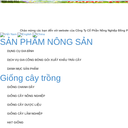
0908 005 554
TRANG CHỦ
GIỚI THIỆU
KỸ THUẬT 
LIÊN HỆ
Chào mừng các bạn đến với website của Công Ty Cổ Phần Nông Nghiệp Đông Phương
SẢN PHẨM NÔNG SẢN
DỤNG CỤ GIA ĐÌNH
DỊCH VỤ GIA CÔNG ĐÓNG GÓI XUẤT KHẨU TRÁI CÂY
DANH MỤC SẢN PHẨM
Giống cây trồng
GIỐNG CHANH DÂY
GIỐNG CÂY NÔNG NGHIỆP
GIỐNG CÂY DƯỢC LIỆU
GIỐNG CÂY LÂM NGHIỆP
HẠT GIỐNG