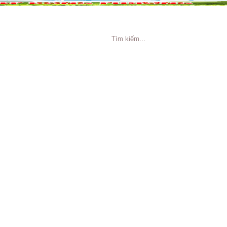
NG CÁO
TIN TỨC
TUYỂN DỤNG