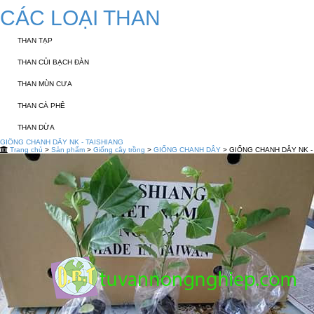
CÁC LOẠI THAN
THAN TẠP
THAN CỦI BẠCH ĐÀN
THAN MÙN CƯA
THAN CÀ PHÊ
THAN DỪA
GIỐNG CHANH DÂY NK - TAISHIANG
Trang chủ
>
Sản phẩm
>
Giống cây trồng
>
GIỐNG CHANH DÂY
> GIỐNG CHANH DÂY NK -