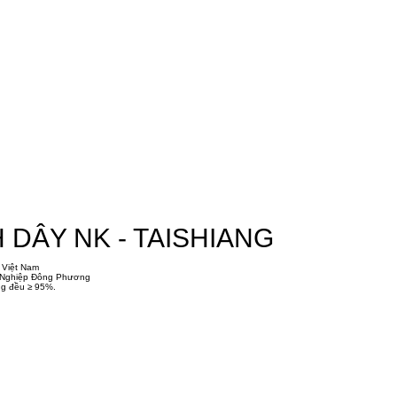
DÂY NK - TAISHIANG
 Việt Nam
g Nghiệp Đông Phương
ồng đều ≥ 95%.