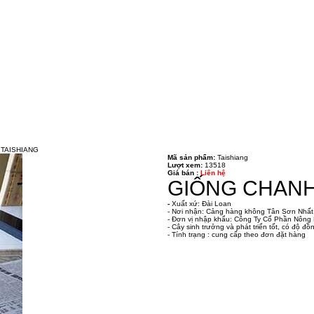
 TAISHIANG
Mã sản phẩm:
Taishiang
Lượt xem:
13518
Giá bán :
Liên hệ
GIỐNG CHANH 
-
Xuất xứ: Đài Loan
- Nơi nhận: Cảng hàng không Tân Sơn Nhất
- Đơn vị nhập khẩu: Công Ty Cổ Phần Nôn
- Cây sinh trưởng và phát triển tốt, có độ đ
- Tính trạng : cung cấp theo đơn đặt hàng