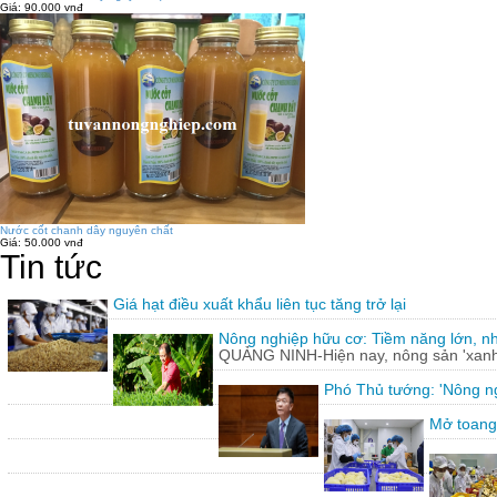
Giá:
90.000 vnđ
Nước cốt chanh dây nguyên chất
Giá:
50.000 vnđ
Tin tức
Giá hạt điều xuất khẩu liên tục tăng trở lại
Nông nghiệp hữu cơ: Tiềm năng lớn, n
QUẢNG NINH-Hiện nay, nông sản 'xanh'
Phó Thủ tướng: 'Nông ng
Mở toang