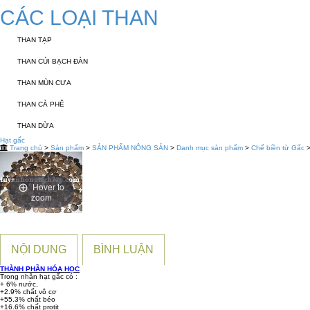
CÁC LOẠI THAN
THAN TẠP
THAN CỦI BẠCH ĐÀN
THAN MÙN CƯA
THAN CÀ PHÊ
THAN DỪA
Hạt gấc
Trang chủ
>
Sản phẩm
>
SẢN PHẨM NÔNG SẢN
>
Danh mục sản phẩm
>
Chế biền từ Gấc
>
Hover to
zoom
NỘI DUNG
BÌNH LUẬN
THÀNH PHẦN HÓA HỌC
Trong nhân hạt gấc có :
+ 6% nước,
+2.9% chất vô cơ
+55.3% chất béo
+16.6% chất protit