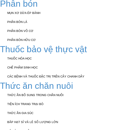
Phân bón
MỤN XƠ DỪA ÉP BÁNH
PHÂN BÓN LÁ
PHÂN BÓN VÔ CƠ
PHÂN BÓN HỮU CƠ
Thuốc bảo vệ thực vật
THUỐC HÓA HỌC
CHẾ PHẨM SINH HỌC
CÁC BỆNH VÀ THUỐC ĐẶC TRỊ TRÊN CÂY CHANH DÂY
Thức ăn chăn nuôi
THỨC ĂN BỔ SUNG TRONG CHĂN NUÔI
TIỆN ÍCH TRANG TRẠI BÒ
THỨC ĂN GIA SÚC
BẮP HẠT SỈ VÀ LẺ SỐ LƯỢNG LỚN