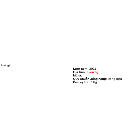
 Hạt gấc
Lượt xem:
2911
Giá bán :
Liên hệ
Mô tả
:
Quy chuẩn đóng hàng:
Đóng bịch
Đơn vị tính:
1Kg