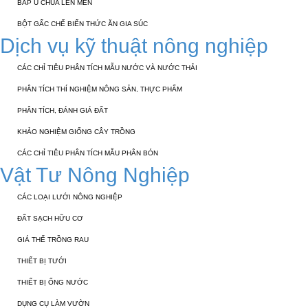
BẮP Ủ CHUA LÊN MEN
BỘT GẤC CHẾ BIẾN THỨC ĂN GIA SÚC
Dịch vụ kỹ thuật nông nghiệp
CÁC CHỈ TIÊU PHÂN TÍCH MẪU NƯỚC VÀ NƯỚC THẢI
PHÂN TÍCH THÍ NGHIỆM NÔNG SẢN, THỰC PHẨM
PHÂN TÍCH, ĐÁNH GIÁ ĐẤT
KHẢO NGHIỆM GIỐNG CÂY TRỒNG
CÁC CHỈ TIÊU PHÂN TÍCH MẪU PHÂN BÓN
Vật Tư Nông Nghiệp
CÁC LOẠI LƯỚI NÔNG NGHIỆP
ĐẤT SẠCH HỮU CƠ
GIÁ THỂ TRỒNG RAU
THIẾT BỊ TƯỚI
THIẾT BỊ ỐNG NƯỚC
DỤNG CỤ LÀM VƯỜN