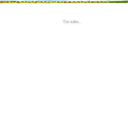
NG CÁO
TIN TỨC
TUYỂN DỤNG