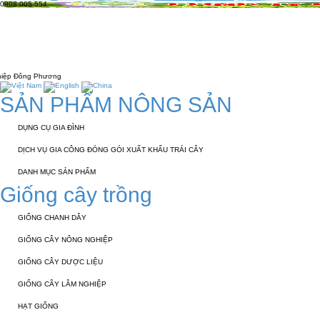
0908 005 554
TRANG CHỦ
GIỚI THIỆU
KỸ THUẬT 
LIÊN HỆ
ương
SẢN PHẨM NÔNG SẢN
DỤNG CỤ GIA ĐÌNH
DỊCH VỤ GIA CÔNG ĐÓNG GÓI XUẤT KHẨU TRÁI CÂY
DANH MỤC SẢN PHẨM
Giống cây trồng
GIỐNG CHANH DÂY
GIỐNG CÂY NÔNG NGHIỆP
GIỐNG CÂY DƯỢC LIỆU
GIỐNG CÂY LÂM NGHIỆP
HẠT GIỐNG