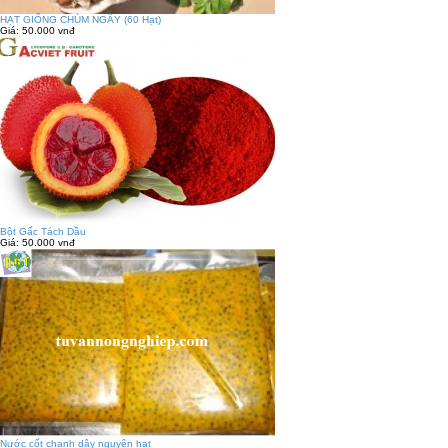
HẠT GIỐNG CHÙM NGÂY (60 Hạt)
Giá:
50.000 vnđ
Bột Gấc Tách Dầu
Giá:
50.000 vnđ
Nước cốt chanh dây nguyên hạt