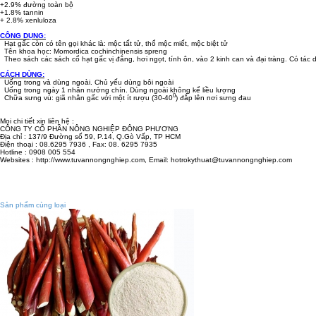
+2.9% đường toàn bộ
+1.8% tannin
+ 2.8% xenluloza
CÔNG DỤNG:
Hạt gấc còn có tên gọi khác là: mộc tất tử, thổ mộc miết, mộc biệt tử
Tên khoa học: Momordica cochinchinensis spreng
Theo sách các sách cổ hạt gấc vị đắng, hơi ngọt, tính ôn, vào 2 kinh can và đại tràng. Có t
CÁCH DÙNG:
Uống trong và dùng ngoài. Chủ yếu dùng bôi ngoài
Uống trong ngày 1 nhân nướng chín. Dùng ngoài không kể liều lượng
0
Chữa sưng vú: giã nhân gấc với một ít rượu (30-40
) đắp lên nơi sưng đau
Mọi chi tiết xin liên hệ :
CÔNG TY CỔ PHẦN NÔNG NGHIỆP ĐÔNG PHƯƠNG
Địa chỉ : 137/9 Đường số 59, P.14, Q.Gò Vấp, TP HCM
Điện thoại : 08.6295 7936 , Fax: 08. 6295 7935
Hotline : 0908 005 554
Websites : http://www.tuvannongnghiep.com, Email: hotrokythuat@tuvannongnghiep.com
Sản phẩm cùng loại