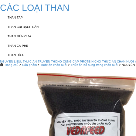
CÁC LOẠI THAN
THAN TẠP
THAN CỦI BẠCH ĐÀN
THAN MÙN CƯA
THAN CÀ PHÊ
THAN DỪA
NGUYÊN LIỆU, THỨC ĂN TRUYỀN THỐNG CUNG CẤP PROTEIN CHO THỨC ĂN CHĂN NUÔI V
Trang chủ
>
Sản phẩm
>
Thức ăn chăn nuôi
>
Thức ăn bổ sung trong chăn nuôi
> NGUYÊN 