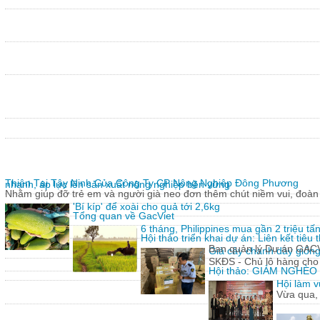
Thiện Tại Tây Ninh Của Công Ty CP Nông Nghiệp Đông Phương
nhanh, áp lực lên sản xuất nông nghiệp bền vững
Nhằm giúp đỡ trẻ em và người già neo đơn thêm chút niềm vui, đoàn 
'Bí kíp' để xoài cho quả tới 2,6kg
Tổng quan về GacViet
6 tháng, Philippines mua gần 2 triệu t
Hội thảo triển khai dự án: Liên kết tiê
Ban quản lý Dự án GACVIE
Giả cây chanh dây giống
SKĐS - Chủ lô hàng cho
Hội thảo: GIẢM NGHÈ
Hội làm v
Vừa qua,