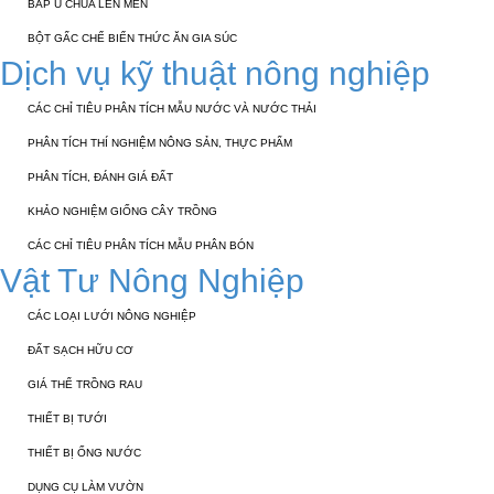
BẮP Ủ CHUA LÊN MEN
BỘT GẤC CHẾ BIẾN THỨC ĂN GIA SÚC
Dịch vụ kỹ thuật nông nghiệp
CÁC CHỈ TIÊU PHÂN TÍCH MẪU NƯỚC VÀ NƯỚC THẢI
PHÂN TÍCH THÍ NGHIỆM NÔNG SẢN, THỰC PHẨM
PHÂN TÍCH, ĐÁNH GIÁ ĐẤT
KHẢO NGHIỆM GIỐNG CÂY TRỒNG
CÁC CHỈ TIÊU PHÂN TÍCH MẪU PHÂN BÓN
Vật Tư Nông Nghiệp
CÁC LOẠI LƯỚI NÔNG NGHIỆP
ĐẤT SẠCH HỮU CƠ
GIÁ THỂ TRỒNG RAU
THIẾT BỊ TƯỚI
THIẾT BỊ ỐNG NƯỚC
DỤNG CỤ LÀM VƯỜN