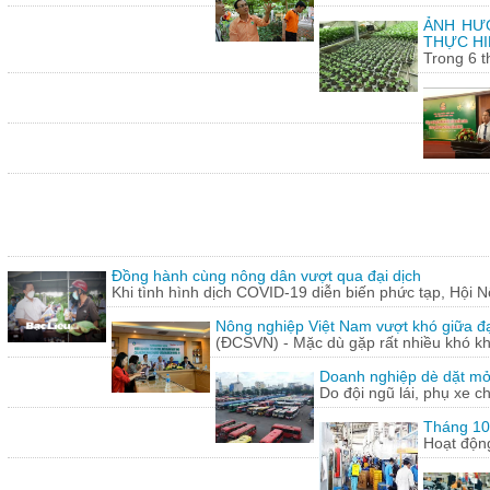
ẢNH HƯỞ
THỰC HI
Trong 6 t
Đồng hành cùng nông dân vượt qua đại dịch
Khi tình hình dịch COVID-19 diễn biến phức tạp, Hội N
Nông nghiệp Việt Nam vượt khó giữa đ
(ĐCSVN) - Mặc dù gặp rất nhiều khó kh
Doanh nghiệp dè dặt mở l
Do đội ngũ lái, phụ xe c
Tháng 10:
Hoạt động