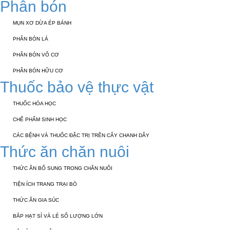
Phân bón
MỤN XƠ DỪA ÉP BÁNH
PHÂN BÓN LÁ
PHÂN BÓN VÔ CƠ
PHÂN BÓN HỮU CƠ
Thuốc bảo vệ thực vật
THUỐC HÓA HỌC
CHẾ PHẨM SINH HỌC
CÁC BỆNH VÀ THUỐC ĐẶC TRỊ TRÊN CÂY CHANH DÂY
Thức ăn chăn nuôi
THỨC ĂN BỔ SUNG TRONG CHĂN NUÔI
TIỆN ÍCH TRANG TRẠI BÒ
THỨC ĂN GIA SÚC
BẮP HẠT SỈ VÀ LẺ SỐ LƯỢNG LỚN