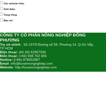
Các website khác
Giới thiệu
Trang Vàng
Báo chí
CÔNG TY CỔ PHẦN NÔNG NGHIỆP ĐÔNG
PHƯƠNG
Trụ sở chính
: Số 137/9 Đường số 59, Phường 14, Q.Gò Vấp,
TP HCM
Điện thoại:
(84-28) 62957936
Điên thoại:
(+84) 938 702 006
Hotline: (
+84)-978052887
Email
: info@tuvannongnghiep.com
Website
:
http://tuvannongnghiep.com