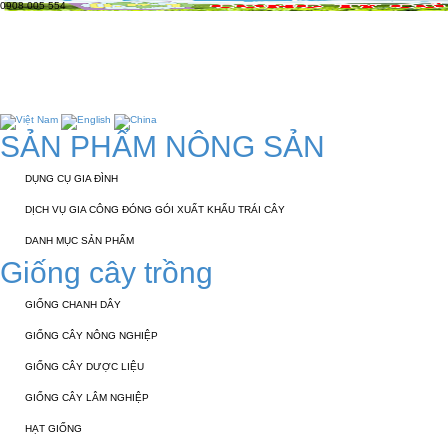
0908 005 554
TRANG CHỦ
GIỚI THIỆU
KỸ THUẬT 
TUYỂN DỤNG
LIÊN HỆ
SẢN PHẨM NÔNG SẢN
DỤNG CỤ GIA ĐÌNH
DỊCH VỤ GIA CÔNG ĐÓNG GÓI XUẤT KHẨU TRÁI CÂY
DANH MỤC SẢN PHẨM
Giống cây trồng
GIỐNG CHANH DÂY
GIỐNG CÂY NÔNG NGHIỆP
GIỐNG CÂY DƯỢC LIỆU
GIỐNG CÂY LÂM NGHIỆP
HẠT GIỐNG