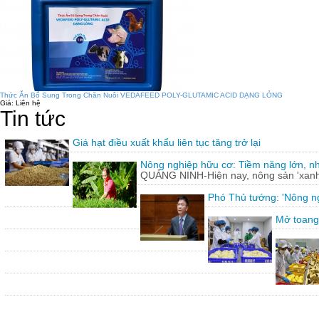
Thức Ăn Bổ Sung Trong Chăn Nuôi VEDAFEED POLY-GLUTAMIC ACID DẠNG LỎNG
Giá:
Liên hệ
Tin tức
Giá hạt điều xuất khẩu liên tục tăng trở lại
Nông nghiệp hữu cơ: Tiềm năng lớn, n
QUẢNG NINH-Hiện nay, nông sản 'xanh'
Phó Thủ tướng: 'Nông ng
Mở toang