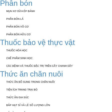
Phân bón
MỤN XƠ DỪA ÉP BÁNH
PHÂN BÓN LÁ
PHÂN BÓN VÔ CƠ
PHÂN BÓN HỮU CƠ
Thuốc bảo vệ thực vật
THUỐC HÓA HỌC
CHẾ PHẨM SINH HỌC
CÁC BỆNH VÀ THUỐC ĐẶC TRỊ TRÊN CÂY CHANH DÂY
Thức ăn chăn nuôi
THỨC ĂN BỔ SUNG TRONG CHĂN NUÔI
TIỆN ÍCH TRANG TRẠI BÒ
THỨC ĂN GIA SÚC
BẮP HẠT SỈ VÀ LẺ SỐ LƯỢNG LỚN