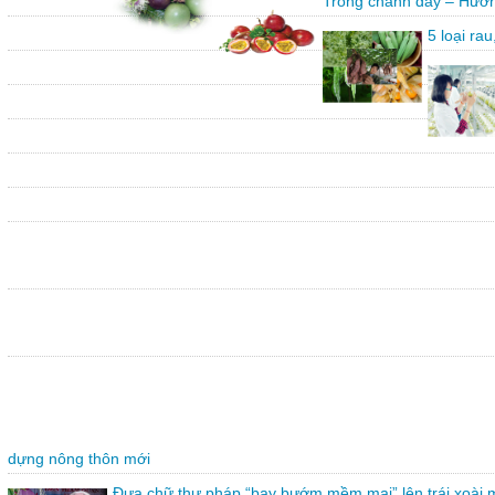
Trồng chanh dây – Hướn
5 loại ra
dựng nông thôn mới
Đưa chữ thư pháp “bay bướm mềm mại” lên trái xoài 