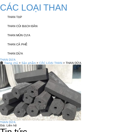
CÁC LOẠI THAN
THAN TẠP
THAN CỦI BẠCH ĐÀN
THAN MÙN CƯA
THAN CÀ PHÊ
THAN DỪA
THAN DỪA
Trang chủ
>
Sản phẩm
>
CÁC LOẠI THAN
> THAN DỪA
THAN DỪA
Giá:
Liên hệ
Tin tức