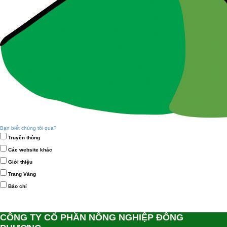
Bạn biết chúng tôi qua?
Truyền thông
Các website khác
Giới thiệu
Trang Vàng
Báo chí
CÔNG TY CỔ PHẦN NÔNG NGHIỆP ĐÔNG