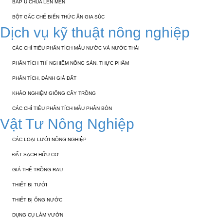
BẮP Ủ CHUA LÊN MEN
BỘT GẤC CHẾ BIẾN THỨC ĂN GIA SÚC
Dịch vụ kỹ thuật nông nghiệp
CÁC CHỈ TIÊU PHÂN TÍCH MẪU NƯỚC VÀ NƯỚC THẢI
PHÂN TÍCH THÍ NGHIỆM NÔNG SẢN, THỰC PHẨM
PHÂN TÍCH, ĐÁNH GIÁ ĐẤT
KHẢO NGHIỆM GIỐNG CÂY TRỒNG
CÁC CHỈ TIÊU PHÂN TÍCH MẪU PHÂN BÓN
Vật Tư Nông Nghiệp
CÁC LOẠI LƯỚI NÔNG NGHIỆP
ĐẤT SẠCH HỮU CƠ
GIÁ THỂ TRỒNG RAU
THIẾT BỊ TƯỚI
THIẾT BỊ ỐNG NƯỚC
DỤNG CỤ LÀM VƯỜN