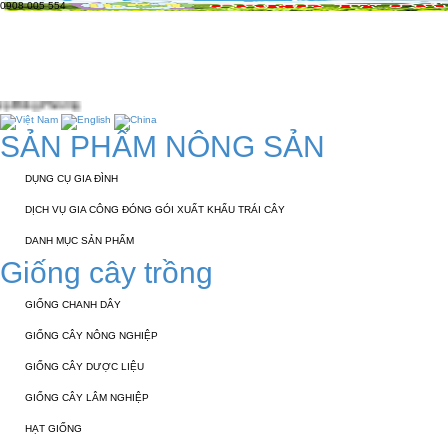
0908 005 554
TRANG CHỦ
GIỚI THIỆU
KỸ THUẬT 
TUYỂN DỤNG
LIÊN HỆ
SẢN PHẨM NÔNG SẢN
DỤNG CỤ GIA ĐÌNH
DỊCH VỤ GIA CÔNG ĐÓNG GÓI XUẤT KHẨU TRÁI CÂY
DANH MỤC SẢN PHẨM
Giống cây trồng
GIỐNG CHANH DÂY
GIỐNG CÂY NÔNG NGHIỆP
GIỐNG CÂY DƯỢC LIỆU
GIỐNG CÂY LÂM NGHIỆP
HẠT GIỐNG