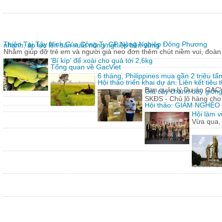
Thiện Tại Tây Ninh Của Công Ty CP Nông Nghiệp Đông Phương
nhanh, áp lực lên sản xuất nông nghiệp bền vững
Nhằm giúp đỡ trẻ em và người già neo đơn thêm chút niềm vui, đoàn 
'Bí kíp' để xoài cho quả tới 2,6kg
Tổng quan về GacViet
6 tháng, Philippines mua gần 2 triệu t
Hội thảo triển khai dự án: Liên kết tiê
Ban quản lý Dự án GACVIE
Giả cây chanh dây giống
SKĐS - Chủ lô hàng cho
Hội thảo: GIẢM NGHÈ
Hội làm v
Vừa qua,