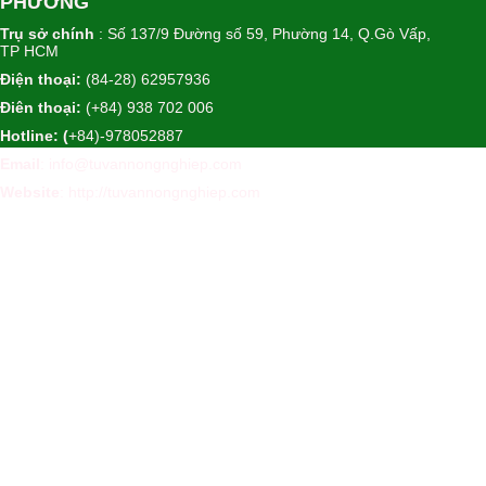
PHƯƠNG
Trụ sở chính
: Số 137/9 Đường số 59, Phường 14, Q.Gò Vấp,
TP HCM
Điện thoại:
(84-28) 62957936
Điên thoại:
(+84) 938 702 006
Hotline: (
+84)-978052887
Email
: info@tuvannongnghiep.com
Website
:
http://tuvannongnghiep.com