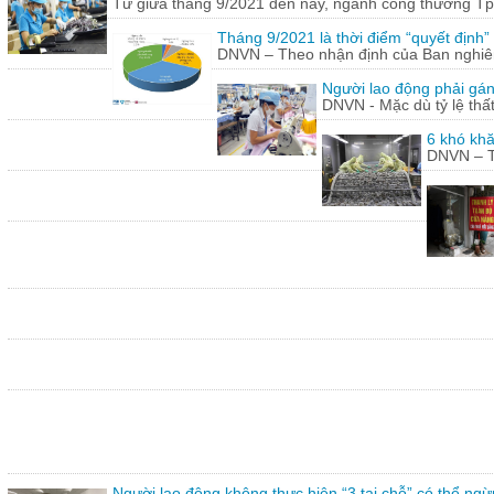
Từ giữa tháng 9/2021 đến nay, ngành công thương Tp.
Tháng 9/2021 là thời điểm “quyết định
DNVN – Theo nhận định của Ban nghiên 
Người lao động phải gán
DNVN - Mặc dù tỷ lệ thấ
6 khó khă
DNVN – Th
Người lao động không thực hiện “3 tại chỗ” có thể ngừ