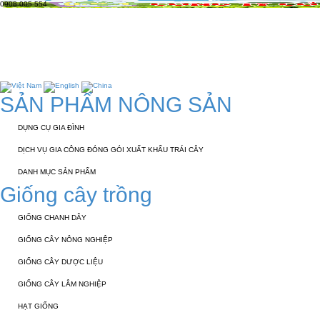
0908 005 554
TRANG CHỦ
GIỚI THIỆU
KỸ THUẬT 
TUYỂN DỤNG
LIÊN HỆ
SẢN PHẨM NÔNG SẢN
DỤNG CỤ GIA ĐÌNH
DỊCH VỤ GIA CÔNG ĐÓNG GÓI XUẤT KHẨU TRÁI CÂY
DANH MỤC SẢN PHẨM
Giống cây trồng
GIỐNG CHANH DÂY
GIỐNG CÂY NÔNG NGHIỆP
GIỐNG CÂY DƯỢC LIỆU
GIỐNG CÂY LÂM NGHIỆP
HẠT GIỐNG