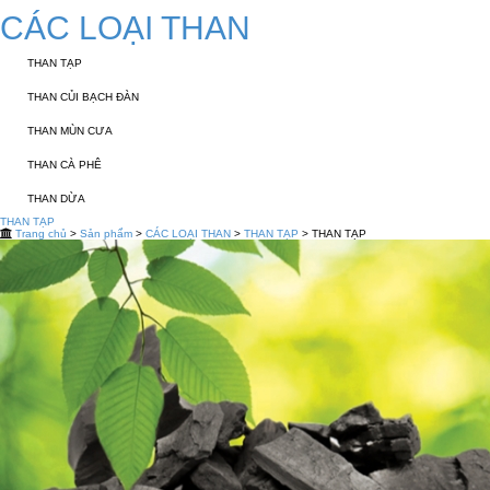
CÁC LOẠI THAN
THAN TẠP
THAN CỦI BẠCH ĐÀN
THAN MÙN CƯA
THAN CÀ PHÊ
THAN DỪA
THAN TẠP
Trang chủ
>
Sản phẩm
>
CÁC LOẠI THAN
>
THAN TẠP
> THAN TẠP