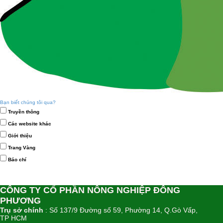
Bạn biết chúng tôi qua?
Truyền thông
Các website khác
Giới thiệu
Trang Vàng
Báo chí
CÔNG TY CỔ PHẦN NÔNG NGHIỆP ĐÔNG
PHƯƠNG
Trụ sở chính
: Số 137/9 Đường số 59, Phường 14, Q.Gò Vấp,
TP HCM