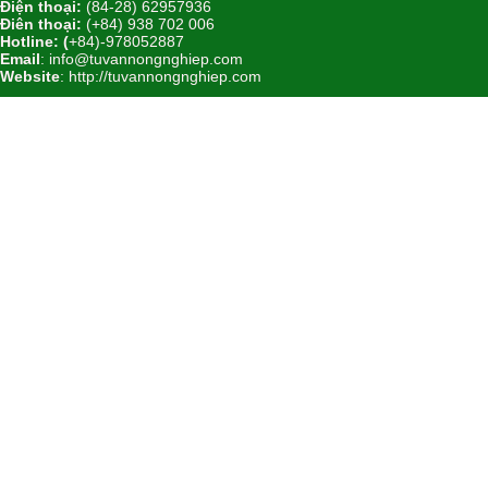
Điện thoại:
(84-28) 62957936
Điên thoại:
(+84) 938 702 006
Hotline: (
+84)-978052887
Email
: info@tuvannongnghiep.com
Website
:
http://tuvannongnghiep.com