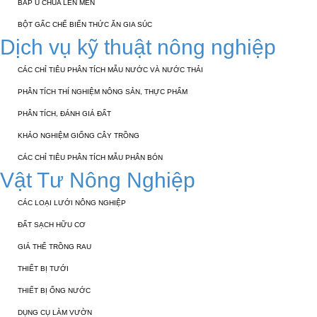
BẮP Ủ CHUA LÊN MEN
BỘT GẤC CHẾ BIẾN THỨC ĂN GIA SÚC
Dịch vụ kỹ thuật nông nghiệp
CÁC CHỈ TIÊU PHÂN TÍCH MẪU NƯỚC VÀ NƯỚC THẢI
PHÂN TÍCH THÍ NGHIỆM NÔNG SẢN, THỰC PHẨM
PHÂN TÍCH, ĐÁNH GIÁ ĐẤT
KHẢO NGHIỆM GIỐNG CÂY TRỒNG
CÁC CHỈ TIÊU PHÂN TÍCH MẪU PHÂN BÓN
Vật Tư Nông Nghiệp
CÁC LOẠI LƯỚI NÔNG NGHIỆP
ĐẤT SẠCH HỮU CƠ
GIÁ THỂ TRỒNG RAU
THIẾT BỊ TƯỚI
THIẾT BỊ ỐNG NƯỚC
DỤNG CỤ LÀM VƯỜN