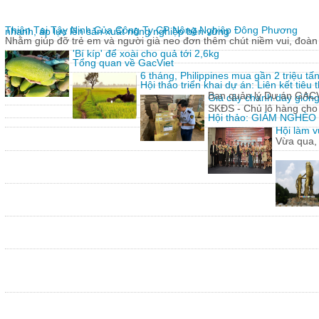
Thiện Tại Tây Ninh Của Công Ty CP Nông Nghiệp Đông Phương
nhanh, áp lực lên sản xuất nông nghiệp bền vững
Nhằm giúp đỡ trẻ em và người già neo đơn thêm chút niềm vui, đoàn 
'Bí kíp' để xoài cho quả tới 2,6kg
Tổng quan về GacViet
6 tháng, Philippines mua gần 2 triệu t
Hội thảo triển khai dự án: Liên kết tiê
Ban quản lý Dự án GACVIE
Giả cây chanh dây giống
SKĐS - Chủ lô hàng cho
Hội thảo: GIẢM NGHÈ
Hội làm v
Vừa qua,