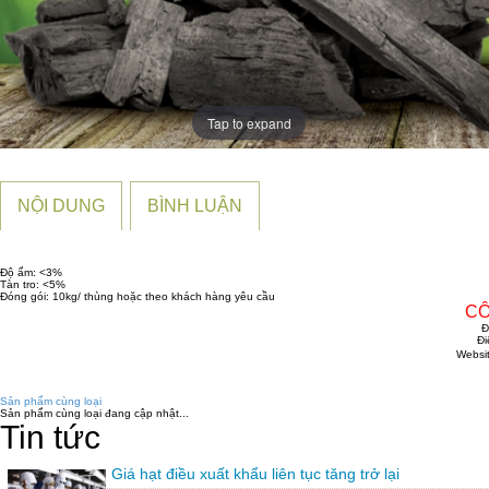
Tap to expand
NỘI DUNG
BÌNH LUẬN
Độ ẩm: <3%
Tàn tro: <5%
Đóng gói: 10kg/ thùng hoặc theo khách hàng yêu cầu
CÔ
Đ
Đi
Website
Sản phẩm cùng loại
Sản phẩm cùng loại đang cập nhật...
Tin tức
Giá hạt điều xuất khẩu liên tục tăng trở lại