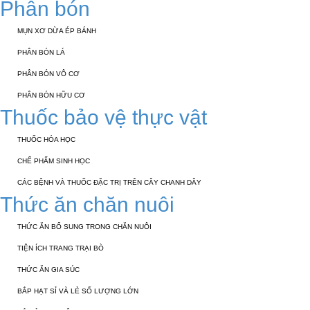
Phân bón
MỤN XƠ DỪA ÉP BÁNH
PHÂN BÓN LÁ
PHÂN BÓN VÔ CƠ
PHÂN BÓN HỮU CƠ
Thuốc bảo vệ thực vật
THUỐC HÓA HỌC
CHẾ PHẨM SINH HỌC
CÁC BỆNH VÀ THUỐC ĐẶC TRỊ TRÊN CÂY CHANH DÂY
Thức ăn chăn nuôi
THỨC ĂN BỔ SUNG TRONG CHĂN NUÔI
TIỆN ÍCH TRANG TRẠI BÒ
THỨC ĂN GIA SÚC
BẮP HẠT SỈ VÀ LẺ SỐ LƯỢNG LỚN