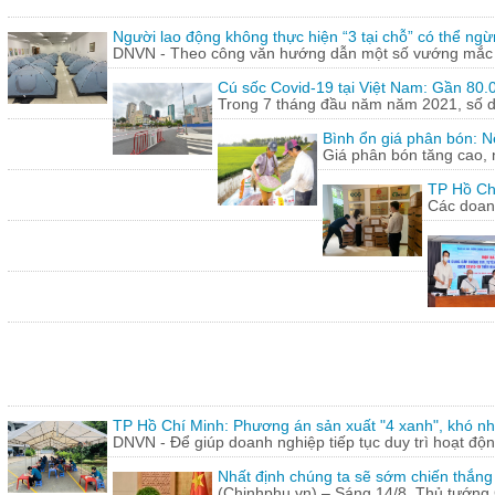
Người lao động không thực hiện “3 tại chỗ” có thể ngừ
DNVN - Theo công văn hướng dẫn một số vướng mắc tr
Cú sốc Covid-19 tại Việt Nam: Gần 80.0
Trong 7 tháng đầu năm năm 2021, số doa
Bình ổn giá phân bón: N
Giá phân bón tăng cao, 
TP Hồ Ch
Các doanh
TP Hồ Chí Minh: Phương án sản xuất "4 xanh", khó nh
DNVN - Để giúp doanh nghiệp tiếp tục duy trì hoạt động
Nhất định chúng ta sẽ sớm chiến thắng
(Chinhphu.vn) – Sáng 14/8, Thủ tướng 