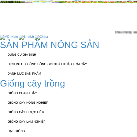
0908 005 554
TRANG CHỦ
GIỚI THIỆU
KỸ THUẬT 
TUYỂN DỤNG
LIÊN HỆ
Chào mừng các bạn đến với website
SẢN PHẨM NÔNG SẢN
DỤNG CỤ GIA ĐÌNH
DỊCH VỤ GIA CÔNG ĐÓNG GÓI XUẤT KHẨU TRÁI CÂY
DANH MỤC SẢN PHẨM
Giống cây trồng
GIỐNG CHANH DÂY
GIỐNG CÂY NÔNG NGHIỆP
GIỐNG CÂY DƯỢC LIỆU
GIỐNG CÂY LÂM NGHIỆP
HẠT GIỐNG