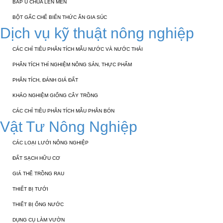
BẮP Ủ CHUA LÊN MEN
BỘT GẤC CHẾ BIẾN THỨC ĂN GIA SÚC
Dịch vụ kỹ thuật nông nghiệp
CÁC CHỈ TIÊU PHÂN TÍCH MẪU NƯỚC VÀ NƯỚC THẢI
PHÂN TÍCH THÍ NGHIỆM NÔNG SẢN, THỰC PHẨM
PHÂN TÍCH, ĐÁNH GIÁ ĐẤT
KHẢO NGHIỆM GIỐNG CÂY TRỒNG
CÁC CHỈ TIÊU PHÂN TÍCH MẪU PHÂN BÓN
Vật Tư Nông Nghiệp
CÁC LOẠI LƯỚI NÔNG NGHIỆP
ĐẤT SẠCH HỮU CƠ
GIÁ THỂ TRỒNG RAU
THIẾT BỊ TƯỚI
THIẾT BỊ ỐNG NƯỚC
DỤNG CỤ LÀM VƯỜN