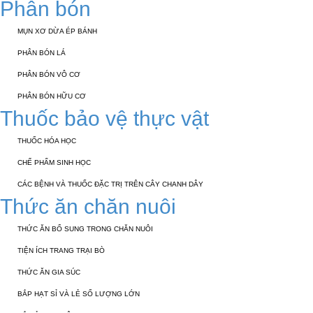
Phân bón
MỤN XƠ DỪA ÉP BÁNH
PHÂN BÓN LÁ
PHÂN BÓN VÔ CƠ
PHÂN BÓN HỮU CƠ
Thuốc bảo vệ thực vật
THUỐC HÓA HỌC
CHẾ PHẨM SINH HỌC
CÁC BỆNH VÀ THUỐC ĐẶC TRỊ TRÊN CÂY CHANH DÂY
Thức ăn chăn nuôi
THỨC ĂN BỔ SUNG TRONG CHĂN NUÔI
TIỆN ÍCH TRANG TRẠI BÒ
THỨC ĂN GIA SÚC
BẮP HẠT SỈ VÀ LẺ SỐ LƯỢNG LỚN