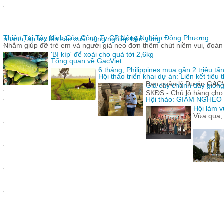
Thiện Tại Tây Ninh Của Công Ty CP Nông Nghiệp Đông Phương
nhanh, áp lực lên sản xuất nông nghiệp bền vững
Nhằm giúp đỡ trẻ em và người già neo đơn thêm chút niềm vui, đoàn 
'Bí kíp' để xoài cho quả tới 2,6kg
Tổng quan về GacViet
6 tháng, Philippines mua gần 2 triệu t
Hội thảo triển khai dự án: Liên kết tiê
Ban quản lý Dự án GACVIE
Giả cây chanh dây giống
SKĐS - Chủ lô hàng cho
Hội thảo: GIẢM NGHÈ
Hội làm v
Vừa qua,