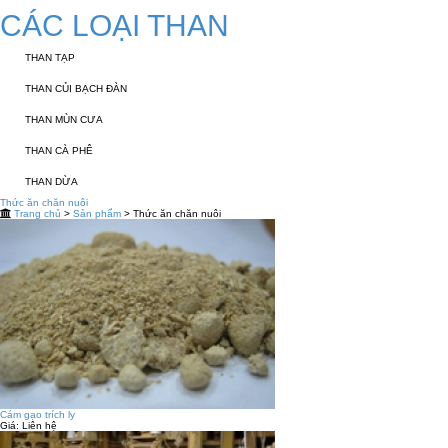
CÁC LOẠI THAN
THAN TẠP
THAN CỦI BẠCH ĐÀN
THAN MÙN CƯA
THAN CÀ PHÊ
THAN DỪA
Thức ăn chăn nuôi
Trang chủ
>
Sản phẩm
> Thức ăn chăn nuôi
Cám gạo trích ly
Giá:
Liên hệ