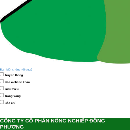
Bạn biết chúng tôi qua?
Truyền thông
Các website khác
Giới thiệu
Trang Vàng
Báo chí
CÔNG TY CỔ PHẦN NÔNG NGHIỆP ĐÔNG
PHƯƠNG