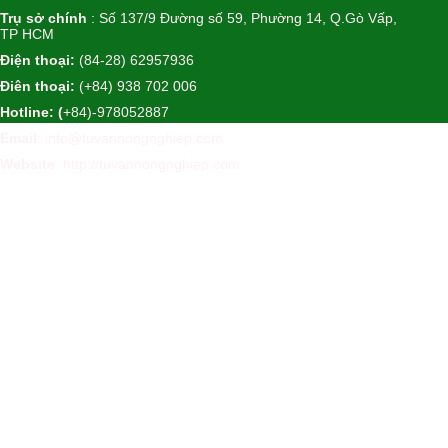
Trụ sở chính
: Số 137/9 Đường số 59, Phường 14, Q.Gò Vấp,
TP HCM
Điện thoại:
(84-28) 62957936
Điên thoại:
(+84) 938 702 006
Hotline: (
+84)-978052887
Email
: info@tuvannongnghiep.com
Website
:
http://tuvannongnghiep.com