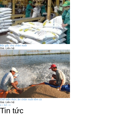
Bột gấc cho chăn nuôi
Giá:
Liên hệ
Chế biến thức ăn chăn nuôi tôm cá
Giá:
Liên hệ
«
‹
1
2
›
»
Tin tức