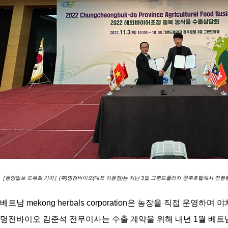
［동양일보 도복희 기자］(주)명전바이오(대표 이윤정)는 지난 3일 그랜드플라자 청주호텔에서 진행된 2022 
베트남 mekong herbals corporation은 농장을 직접
명전바이오 김준석 전무이사는 수출 계약을 위해 내년 1월 베트남