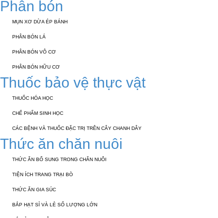
Phân bón
MỤN XƠ DỪA ÉP BÁNH
PHÂN BÓN LÁ
PHÂN BÓN VÔ CƠ
PHÂN BÓN HỮU CƠ
Thuốc bảo vệ thực vật
THUỐC HÓA HỌC
CHẾ PHẨM SINH HỌC
CÁC BỆNH VÀ THUỐC ĐẶC TRỊ TRÊN CÂY CHANH DÂY
Thức ăn chăn nuôi
THỨC ĂN BỔ SUNG TRONG CHĂN NUÔI
TIỆN ÍCH TRANG TRẠI BÒ
THỨC ĂN GIA SÚC
BẮP HẠT SỈ VÀ LẺ SỐ LƯỢNG LỚN