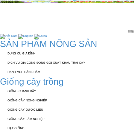
0908 005 554
TRANG CHỦ
GIỚI THIỆU
KỸ THUẬT 
TUYỂN DỤNG
LIÊN HỆ
Chào mừng các bạn đến với web
SẢN PHẨM NÔNG SẢN
DỤNG CỤ GIA ĐÌNH
DỊCH VỤ GIA CÔNG ĐÓNG GÓI XUẤT KHẨU TRÁI CÂY
DANH MỤC SẢN PHẨM
Giống cây trồng
GIỐNG CHANH DÂY
GIỐNG CÂY NÔNG NGHIỆP
GIỐNG CÂY DƯỢC LIỆU
GIỐNG CÂY LÂM NGHIỆP
HẠT GIỐNG