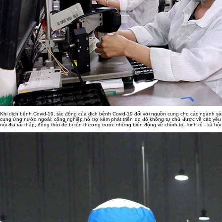
Khi dịch bệnh Covid-19, tác động của dịch bệnh Covid-19 đối với nguồn cung cho các ngành sản
cung ứng nước ngoài; công nghiệp hỗ trợ kém phát triển do đó không tự chủ được về các yếu t
nội địa rất thấp; đồng thời dễ bị tổn thương trước những biến động về chính trị - kinh tế - xã hộ