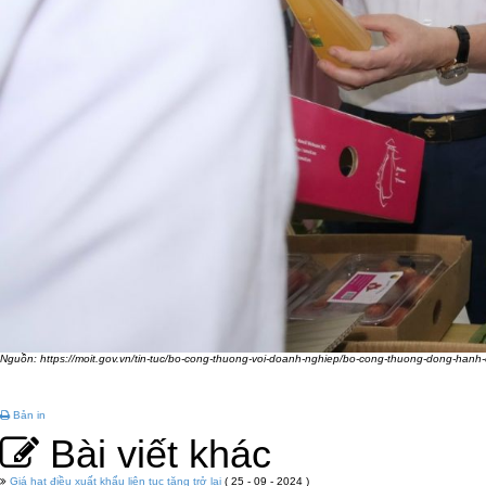
Nguồn: https://moit.gov.vn/tin-tuc/bo-cong-thuong-voi-doanh-nghiep/bo-cong-thuong-dong-hanh
Bản in
Bài viết khác
Giá hạt điều xuất khẩu liên tục tăng trở lại
( 25 - 09 - 2024 )