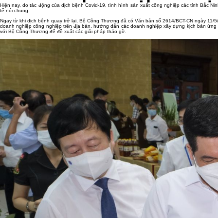
Hiện nay, do tác động của dịch bệnh Covid-19, tình hình sản xuất công nghiệp các tỉnh Bắc Ni
tế nói chung.
Ngay từ khi dịch bệnh quay trở lại, Bộ Công Thương đã có Văn bản số 2614/BCT-CN ngày 11/5
doanh nghiệp công nghiệp trên địa bàn, hướng dẫn các doanh nghiệp xây dựng kịch bản ứng p
với Bộ Công Thương để đề xuất các giải pháp tháo gỡ.