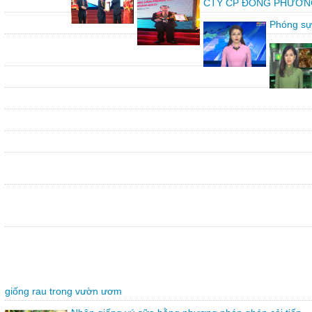
CTY CP ĐÔNG PHƯƠNG vin
Phóng sự
giống rau trong vườn ươm