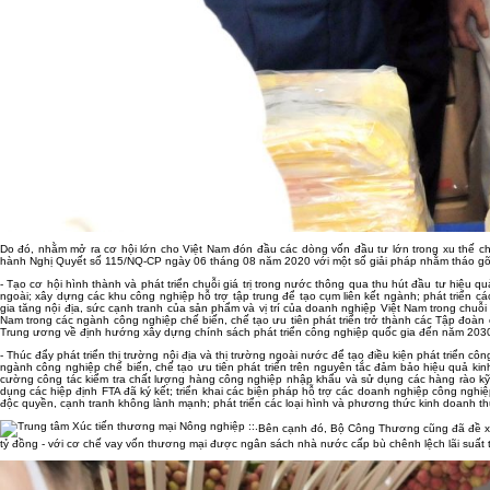
Do đó, nhằm mở ra cơ hội lớn cho Việt Nam đón đầu các dòng vốn đầu tư lớn trong xu thế ch
hành Nghị Quyết số 115/NQ-CP ngày 06 tháng 08 năm 2020 với một số giải pháp nhằm tháo gỡ 
- Tạo cơ hội hình thành và phát triển chuỗi giá trị trong nước thông qua thu hút đầu tư hiệu 
ngoài; xây dựng các khu công nghiệp hỗ trợ tập trung để tạo cụm liên kết ngành; phát triển 
gia tăng nội địa, sức cạnh tranh của sản phẩm và vị trí của doanh nghiệp Việt Nam trong chuỗi 
Nam trong các ngành công nghiệp chế biến, chế tạo ưu tiên phát triển trở thành các Tập đoàn
Trung ương về định hướng xây dựng chính sách phát triển công nghiệp quốc gia đến năm 203
- Thúc đẩy phát triển thị trường nội địa và thị trường ngoài nước để tạo điều kiện phát triển c
ngành công nghiệp chế biến, chế tạo ưu tiên phát triển trên nguyên tắc đảm bảo hiệu quả kin
cường công tác kiểm tra chất lượng hàng công nghiệp nhập khẩu và sử dụng các hàng rào kỹ th
dụng các hiệp định FTA đã ký kết; triển khai các biện pháp hỗ trợ các doanh nghiệp công nghiệ
độc quyền, cạnh tranh không lành mạnh; phát triển các loại hình và phương thức kinh doanh th
Bên cạnh đó, Bộ Công Thương cũng đã đề xuấ
tỷ đồng - với cơ chế vay vốn thương mại được ngân sách nhà nước cấp bù chênh lệch lãi suất t