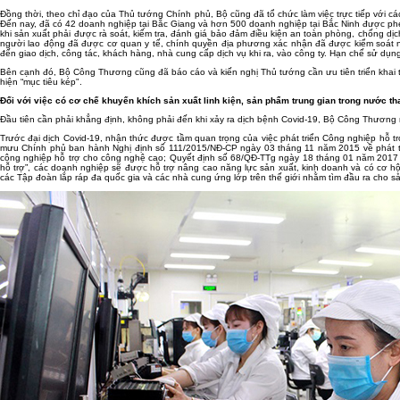
Đồng thời, theo chỉ đạo của Thủ tướng Chính phủ, Bộ cũng đã tổ chức làm việc trực tiếp với c
Đến nay, đã có 42 doanh nghiệp tại Bắc Giang và hơn 500 doanh nghiệp tại Bắc Ninh được phép 
khi sản xuất phải được rà soát, kiểm tra, đánh giá bảo đảm điều kiện an toàn phòng, chống d
người lao động đã được cơ quan y tế, chính quyền địa phương xác nhận đã được kiểm soát nguy
đến giao dịch, công tác, khách hàng, nhà cung cấp dịch vụ khi ra, vào công ty. Hạn chế sử d
Bên cạnh đó, Bộ Công Thương cũng đã báo cáo và kiến nghị Thủ tướng cần ưu tiên triển khai t
hiện “mục tiêu kép".
Đối với việc có cơ chế khuyến khích sản xuất linh kiện, sản phẩm trung gian trong nước t
Đầu tiên cần phải khẳng định, không phải đến khi xảy ra dịch bệnh Covid-19, Bộ Công Thương m
Trước đại dịch Covid-19, nhận thức được tầm quan trọng của việc phát triển Công nghiệp hỗ 
mưu Chính phủ ban hành Nghị định số 111/2015/NĐ-CP ngày 03 tháng 11 năm 2015 về phát triể
công nghiệp hỗ trợ cho công nghệ cao; Quyết định số 68/QĐ-TTg ngày 18 tháng 01 năm 2017 
hỗ trợ”, các doanh nghiệp sẽ được hỗ trợ nâng cao năng lực sản xuất, kinh doanh và có cơ hộ
các Tập đoàn lắp ráp đa quốc gia và các nhà cung ứng lớp trên thế giới nhằm tìm đầu ra cho