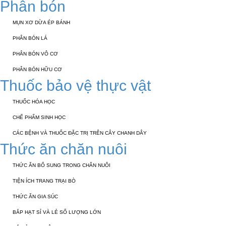
Phân bón
MỤN XƠ DỪA ÉP BÁNH
PHÂN BÓN LÁ
PHÂN BÓN VÔ CƠ
PHÂN BÓN HỮU CƠ
Thuốc bảo vệ thực vật
THUỐC HÓA HỌC
CHẾ PHẨM SINH HỌC
CÁC BỆNH VÀ THUỐC ĐẶC TRỊ TRÊN CÂY CHANH DÂY
Thức ăn chăn nuôi
THỨC ĂN BỔ SUNG TRONG CHĂN NUÔI
TIỆN ÍCH TRANG TRẠI BÒ
THỨC ĂN GIA SÚC
BẮP HẠT SỈ VÀ LẺ SỐ LƯỢNG LỚN