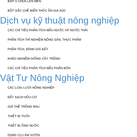
BẮP Ủ CHUA LÊN MEN
BỘT GẤC CHẾ BIẾN THỨC ĂN GIA SÚC
Dịch vụ kỹ thuật nông nghiệp
CÁC CHỈ TIÊU PHÂN TÍCH MẪU NƯỚC VÀ NƯỚC THẢI
PHÂN TÍCH THÍ NGHIỆM NÔNG SẢN, THỰC PHẨM
PHÂN TÍCH, ĐÁNH GIÁ ĐẤT
KHẢO NGHIỆM GIỐNG CÂY TRỒNG
CÁC CHỈ TIÊU PHÂN TÍCH MẪU PHÂN BÓN
Vật Tư Nông Nghiệp
CÁC LOẠI LƯỚI NÔNG NGHIỆP
ĐẤT SẠCH HỮU CƠ
GIÁ THỂ TRỒNG RAU
THIẾT BỊ TƯỚI
THIẾT BỊ ỐNG NƯỚC
DỤNG CỤ LÀM VƯỜN