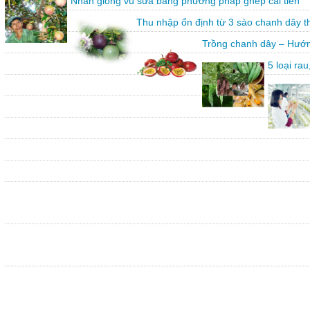
Nhân giống vú sữa bằng phương pháp ghép cải tiến
Thu nhập ổn định từ 3 sào chanh dây 
Trồng chanh dây – Hướn
5 loại ra