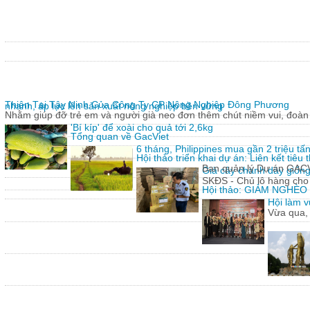
Thiện Tại Tây Ninh Của Công Ty CP Nông Nghiệp Đông Phương
nhanh, áp lực lên sản xuất nông nghiệp bền vững
Nhằm giúp đỡ trẻ em và người già neo đơn thêm chút niềm vui, đoàn 
'Bí kíp' để xoài cho quả tới 2,6kg
Tổng quan về GacViet
6 tháng, Philippines mua gần 2 triệu t
Hội thảo triển khai dự án: Liên kết tiê
Ban quản lý Dự án GACVIE
Giả cây chanh dây giống
SKĐS - Chủ lô hàng cho
Hội thảo: GIẢM NGHÈ
Hội làm v
Vừa qua,