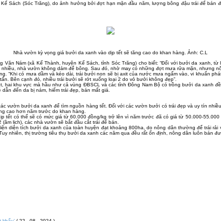
 Kế Sách (Sóc Trăng), do ảnh hưởng bởi đợt hạn mặn đầu năm, lượng bông đậu trái để bán đ
Nhà vườn kỳ vọng giá bưởi da xanh vào dịp tết sẽ tăng cao do khan hàng. Ảnh: C.L
g Văn Nám (xã Kế Thành, huyện Kế Sách, tỉnh Sóc Trăng) cho biết: “Đối với bưởi da xanh, từ l
rất nhiều, nhà vườn không dám để bông. Sau đó, nhờ may có những đợt mưa rửa mặn, nhưng nô
. “Khi có mưa dầm và kéo dài, trái bưởi non sẽ bị axit của nước mưa ngấm vào, vi khuẩn phát 
 tấn. Bên cạnh đó, nhiều trái bưởi sẽ rớt xuống loại 2 do vỏ bưởi không đẹp”.
t, hai khu vực mà hầu như cả vùng ĐBSCL và các tỉnh Đông Nam Bộ có trồng bưởi da xanh đều b
 dẫn đến da bị nám, hiếm trái đẹp, bán mất giá.
ác vườn bưởi da xanh để tìm nguồn hàng tết. Đối với các vườn bưởi có trái đẹp và uy tín nhiề
ăng cao hơn năm trước do khan hàng.
 tết có thể sẽ có mức giá từ 60.000 đồng/kg trở lên vì năm trước đã có giá từ 50.000-55.000
âm lịch), các nhà vườn sẽ bắt đầu cắt trái để bán.
diện tích bưởi da xanh của toàn huyện đạt khoảng 800ha, do nông dân thường để trái rải vụ 
Tuy nhiên, thị trường tiêu thụ bưởi da xanh các năm qua đều rất ổn định, nông dân luôn bán đư
t khẩu'
( 22 - 08 - 2024 )