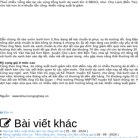
Theo nhiều nông dân tại các vùng trồng bưởi da xanh lớn ở ĐBSCL như: Chợ Lách (Bến Tre);
cho trái non bị vi khuẩn tấn công, khiến năng suất bị giảm.
Dẫn chúng tôi vào vườn bưởi hơn 3,3ha đang để trái chuẩn bị phục vụ thị trường tết, ông Đặn
nông dân phải chuẩn bị làm bông từ tháng 4 nhưng lúc ấy độ mặn tăng cao khiến cây yếu đi 
Theo ông Nám, bưởi da xanh chuẩn bị cho đợt tết của gia đình ông giảm đến quá nửa sản lượng
hưởng thời tiết, lượng bưởi tết gia đình tôi có thể đạt khoảng 70 tấn, nay chỉ còn lại khoảng 30
Còn ông Võ Văn Hai (xã Sơn Định, huyện Chợ Lách, tỉnh Bến Tre), chia sẻ: Không chỉ riêng mộ
với bưởi da xanh bán vào dịp tết, mẫu mã rất quan trọng, nếu gặp mưa nắng thất thường rất dễ
Kỳ vọng giá ở mức cao
Cũng theo ông Hoa, do năng suất bưởi giảm nên thời điểm này đã có nhiều thương lái đi đến c
để dành bán cho các mối thân quen từ các năm trước. Giá bưởi da xanh năm nay sẽ tiếp tục t
Cùng suy nghĩ, anh Trần Văn Vũ (ngụ xã Kế Thành, huyện Kế Sách), cho rằng: Giá bưởi vào dịp
mọi năm, khoảng nửa tháng nữa sẽ bắt đầu có thương lái đến đặt hàng. Từ khoảng ngày 20.12 (
Trao đổi với NTNN, ông Vũ Bá Quan – Phó trưởng Phòng NNPTNT huyện Kế Sách thông tin: Hiện 
đợt hạn mặn vừa qua nên có nhiều diện tích bị ảnh hưởng bông và trái, khiến năng suất giảm. 
Nguồn : www.tintucnongnghiep.vn
Bản in
Bài viết khác
Giá hạt điều xuất khẩu liên tục tăng trở lại
( 25 - 09 - 2024 )
Nông nghiệp hữu cơ: Tiềm năng lớn, nhưng còn lắm chông gai
( 18 - 09 - 2024 )
Phó Thủ tướng: 'Nông nghiệp bảo đảm vững chắc an ninh lương thực quốc gia và duy trì xuấ