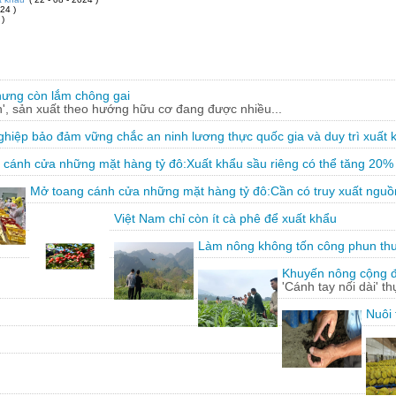
24 )
 )
hưng còn lắm chông gai
, sản xuất theo hướng hữu cơ đang được nhiều...
hiệp bảo đảm vững chắc an ninh lương thực quốc gia và duy trì xuất 
 cánh cửa những mặt hàng tỷ đô:Xuất khẩu sầu riêng có thể tăng 20%
Mở toang cánh cửa những mặt hàng tỷ đô:Cần có truy xuất nguồ
Việt Nam chỉ còn ít cà phê để xuất khẩu
Làm nông không tốn công phun th
Khuyến nông cộng đồ
'Cánh tay nối dài' t
Nuôi 