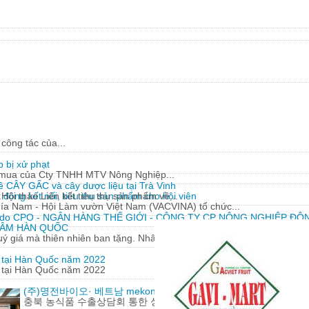
công tác của...
 bị xử phạt
y mua của Cty TNHH MTV Nông Nghiệp...
về CÂY GẤC và cây dược liệu tại Trà Vinh
động kết nối, tiêu thụ sản phẩm cho hội viên
Hội thảo Liên kết tiêu thụ sản phẩm về...
hía Nam - Hội Làm vườn Việt Nam (VACVINA) tổ chức...
 do CPO - NGÂN HÀNG THẾ GIỚI - CÔNG TY CP NÔNG NGHIỆP ĐÔN
 SÂM HÀN QUỐC
 giá mà thiên nhiên ban tặng. Nhân sâm có nguồn gốc từ...
m tại Hàn Quốc năm 2022
m tại Hàn Quốc năm 2022
(주)명전바이오· 베트남 mekong herbals corporation 기업 100
충북 농식품 수출상담회 통한 성과에 감사