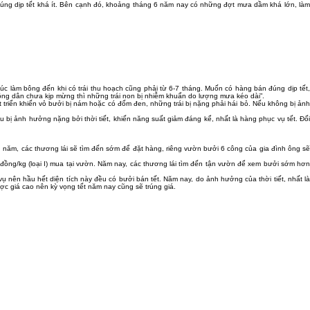
úng dịp tết khá ít. Bên cạnh đó, khoảng tháng 6 năm nay có những đợt mưa dầm khá lớn, làm
úc làm bông đến khi có trái thu hoạch cũng phải từ 6-7 tháng. Muốn có hàng bán đúng dịp tết,
ng dân chưa kịp mừng thì những trái non bị nhiễm khuẩn do lượng mưa kéo dài”.
triển khiến vỏ bưởi bị nám hoặc có đốm đen, những trái bị nặng phải hái bỏ. Nếu không bị ảnh
ị ảnh hưởng nặng bởi thời tiết, khiến năng suất giảm đáng kể, nhất là hàng phục vụ tết. Đối
u năm, các thương lái sẽ tìm đến sớm để đặt hàng, riêng vườn bưởi 6 công của gia đình ông sẽ
 đồng/kg (loại I) mua tại vườn. Năm nay, các thương lái tìm đến tận vườn để xem bưởi sớm hơn
nên hầu hết diện tích này đều có bưởi bán tết. Năm nay, do ảnh hưởng của thời tiết, nhất là
ợc giá cao nên kỳ vọng tết năm nay cũng sẽ trúng giá.