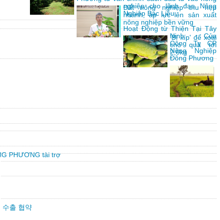
nghiệp cho lãnh đạo Nông
Đất nông nghiệp thu hẹp
Nghiệp Bạc Liêu
nhanh, áp lực lên sản xuất
nông nghiệp bền vững
Hoạt Động từ Thiện Tại Tây
Ninh Của
'Bí kíp' để xoài
Công Ty CP
cho quả tới
Nông Nghiệp
2,6kg
Đông Phương
G PHƯƠNG tài trợ
만불 수출 협약