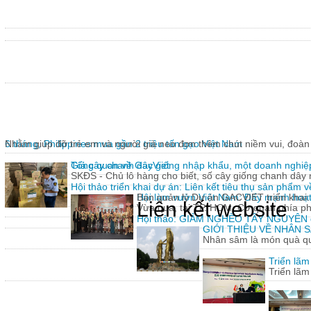
6 tháng, Philippines mua gần 2 triệu tấn gạo Việt Nam
Nhằm giúp đỡ trẻ em và người già neo đơn thêm chút niềm vui, đoàn 
Giả cây chanh dây giống nhập khẩu, một doanh nghiệp
Tổng quan về GacViet
SKĐS - Chủ lô hàng cho biết, số cây giống chanh dâ
Hội thảo triển khai dự án: Liên kết tiêu thụ sản phẩm 
Hội làm vườn Việt Nam: Đẩy mạnh hoạt 
Ban quản lý Dự án GACVIET triển khai: 
Liên kết website
Vừa qua, tại TP. HCM, Cơ quan phía p
Hội thảo: GIẢM NGHÈO TÂY NGUYÊN
GIỚI THIỆU VỀ NHÂN
Nhân sâm là món quà quý
Triển lã
Triển lã