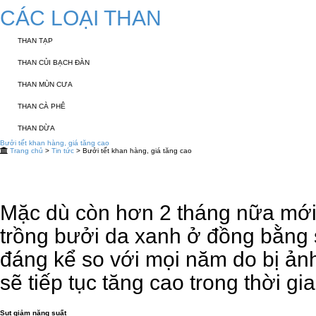
CÁC LOẠI THAN
THAN TẠP
THAN CỦI BẠCH ĐÀN
THAN MÙN CƯA
THAN CÀ PHÊ
THAN DỪA
Bưởi tết khan hàng, giá tăng cao
Trang chủ
>
Tin tức
> Bưởi tết khan hàng, giá tăng cao
Mặc dù còn hơn 2 tháng nữa mới
trồng bưởi da xanh ở đồng bằng
đáng kể so với mọi năm do bị ản
sẽ tiếp tục tăng cao trong thời gia
Sụt giảm năng suất