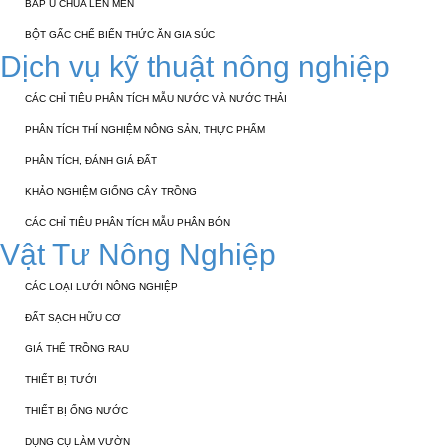
BẮP Ủ CHUA LÊN MEN
BỘT GẤC CHẾ BIẾN THỨC ĂN GIA SÚC
Dịch vụ kỹ thuật nông nghiệp
CÁC CHỈ TIÊU PHÂN TÍCH MẪU NƯỚC VÀ NƯỚC THẢI
PHÂN TÍCH THÍ NGHIỆM NÔNG SẢN, THỰC PHẨM
PHÂN TÍCH, ĐÁNH GIÁ ĐẤT
KHẢO NGHIỆM GIỐNG CÂY TRỒNG
CÁC CHỈ TIÊU PHÂN TÍCH MẪU PHÂN BÓN
Vật Tư Nông Nghiệp
CÁC LOẠI LƯỚI NÔNG NGHIỆP
ĐẤT SẠCH HỮU CƠ
GIÁ THỂ TRỒNG RAU
THIẾT BỊ TƯỚI
THIẾT BỊ ỐNG NƯỚC
DỤNG CỤ LÀM VƯỜN