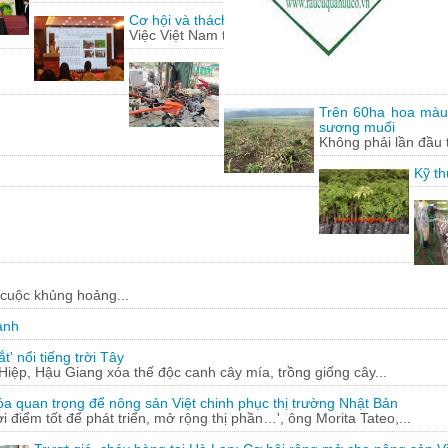
Cơ hội và thách thức cho nông sản Việt Nam khi h
Việc Việt Nam tham gia hàng loạt các hiệp định t
Lão nông 'gàn' sáng chế hàng loạt
Từ những động cơ, phụ tùng xe má
Trên 60ha hoa màu
sương muối
Không phải lần đầu 
Kỹ th
 cuộc khủng hoảng...
ạnh
' nổi tiếng trời Tây
ệp, Hậu Giang xóa thế độc canh cây mía, trồng giống cây...
óa quan trọng để nông sản Việt chinh phục thị trường Nhật Bản
ời điểm tốt để phát triển, mở rộng thị phần…', ông Morita Tateo,...