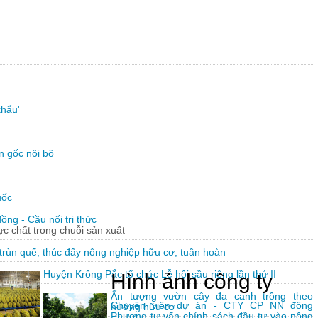
khẩu'
n gốc nội bộ
uốc
ng - Cầu nối tri thức
hực chất trong chuỗi sản xuất
trùn quế, thúc đẩy nông nghiệp hữu cơ, tuần hoàn
Huyện Krông Pắc tổ chức Lễ hội sầu riêng lần thứ II
Hình ảnh công ty
Ấn tượng vườn cây đa canh trồng theo
Chuyên viên dự án - CTY CP NN đông
hướng hữu cơ
Phương tư vấn chính sách đầu tư vào nông