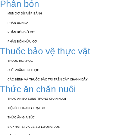
Phân bón
MỤN XƠ DỪA ÉP BÁNH
PHÂN BÓN LÁ
PHÂN BÓN VÔ CƠ
PHÂN BÓN HỮU CƠ
Thuốc bảo vệ thực vật
THUỐC HÓA HỌC
CHẾ PHẨM SINH HỌC
CÁC BỆNH VÀ THUỐC ĐẶC TRỊ TRÊN CÂY CHANH DÂY
Thức ăn chăn nuôi
THỨC ĂN BỔ SUNG TRONG CHĂN NUÔI
TIỆN ÍCH TRANG TRẠI BÒ
THỨC ĂN GIA SÚC
BẮP HẠT SỈ VÀ LẺ SỐ LƯỢNG LỚN