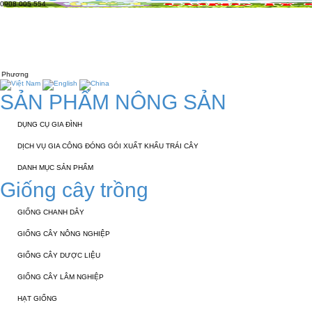
0908 005 554
TRANG CHỦ
GIỚI THIỆU
KỸ THUẬT 
LIÊN HỆ
SẢN PHẨM NÔNG SẢN
DỤNG CỤ GIA ĐÌNH
DỊCH VỤ GIA CÔNG ĐÓNG GÓI XUẤT KHẨU TRÁI CÂY
DANH MỤC SẢN PHẨM
Giống cây trồng
GIỐNG CHANH DÂY
GIỐNG CÂY NÔNG NGHIỆP
GIỐNG CÂY DƯỢC LIỆU
GIỐNG CÂY LÂM NGHIỆP
HẠT GIỐNG