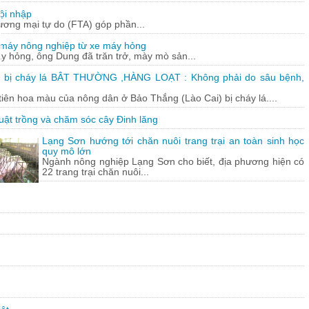
ội nhập
hương mại tự do (FTA) góp phần...
 máy nông nghiệp từ xe máy hỏng
y hỏng, ông Dung đã trăn trở, mày mò sản...
 bị cháy lá BÂT THƯỜNG ,HÀNG LOẠT : Không phải do sâu bệnh,
tiên hoa màu của nông dân ở Bảo Thắng (Lào Cai) bị cháy lá....
uật trồng và chăm sóc cây Đinh lăng
Lạng Sơn hướng tới chăn nuôi trang trại an toàn sinh học
quy mô lớn
Ngành nông nghiệp Lạng Sơn cho biết, địa phương hiện có
22 trang trại chăn nuôi...