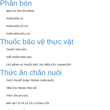
Phân bón
MỤN XƠ DỪA ÉP BÁNH
PHÂN BÓN LÁ
PHÂN BÓN VÔ CƠ
PHÂN BÓN HỮU CƠ
Thuốc bảo vệ thực vật
THUỐC HÓA HỌC
CHẾ PHẨM SINH HỌC
CÁC BỆNH VÀ THUỐC ĐẶC TRỊ TRÊN CÂY CHANH DÂY
Thức ăn chăn nuôi
THỨC ĂN BỔ SUNG TRONG CHĂN NUÔI
TIỆN ÍCH TRANG TRẠI BÒ
THỨC ĂN GIA SÚC
BẮP HẠT SỈ VÀ LẺ SỐ LƯỢNG LỚN