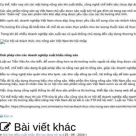
Cụ thể, hiện nay với các mặt hàng nông sản khi xuất khẩu, công nghệ chế biến sâu chưa đạt 
Các sản phẩm nông sản tại Việt Nam chủ yếu được sản xuất bởi hộ gia đình và trang trại nhỏ 
tính "thẩm mỹ" của sản phẩm nên khó đáp ứng được yêu cầu của các thị trường khó tính.
Bên cạnh đó, doanh nghiệp Việt Nam chưa đáp ứng được yêu cầu bổ sung của các khách hàng
Thị trường EU cũng rất khắt khe về chế tài an toàn thực phẩm như dư lượng thuốc bảo vệ thực
Trong khi đó nhiều doanh nghiệp sản xuất rau củ quả không chú trọng đến xây dựng thương h
Nhiều cơ hội
Giải pháp cho các doanh nghiệp xuất khẩu nông sản
Luật sư Trần Văn An cho biết, để vươn rộng hơn ra thị trường nước ngoài và đáp ứng được các
Cụ thể, chế biến sâu đang là giải pháp đầu ra nâng cao giá trị nông sản, giúp các doanh nghiệp
Đầu tư công nghệ bảo quản như kho lạnh, các kho cấp đông tại chỗ, hệ thống sấy để bảo quản 
Tiếp đó là xây dựng thương hiệu cho nông sản. Hiện phần lớn hàng nông sản Việt Nam vẫn xuất 
thương hiệu, bao bì nhãn mác là cơ hội cho sản phẩm nông sản Việt Nam vươn xa và dễ dàng 
Việc ứng dụng công nghệ thông tin để đưa sản phẩm ra thị trường, thiết lập các trang web để 
"Có thể thấy việc thực thi các FTA vừa là yêu cầu cũng vừa là cơ hội để doanh nghiệp đẩy mạ
phục các thị trường đầy tiềm năng mà Việt Nam đã ký kết ở các FTA thế hệ mới", Luật sư Trần V
Nguồn: https://thuongtruong.com.vn/news/co-hoi-va-thach-thuc-cho-nong-san-viet-nam-khi-hoi-n
Bản in
Bài viết khác
Giá hạt điều xuất khẩu liên tục tăng trở lại
( 25 - 09 - 2024 )