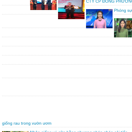
CTY CP ĐÔNG PHƯƠNG vin
Phóng sự
giống rau trong vườn ươm