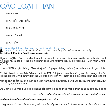
CÁC LOẠI THAN
THAN TẠP
THAN CỦI BẠCH ĐÀN
THAN MÙN CƯA
THAN CÀ PHÊ
THAN DỪA
Cơ hội và thách thức cho nông sản Việt Nam khi hội nhập
Trang chủ
>
Tin tức
> Cơ hội và thách thức cho nông sản Việt Nam khi hội nhập
Cơ hội ghi dấu ấn trên thị trường toàn cầu
Chia sẻ tại "Diễn đàn thúc đẩy liên kết chuỗi giá trị nông sản - tận dụng lợi thế và cơ hội từ 
nổi bật nhất là các FTA thế hệ mới như: Hiệp định thương mại tự do Việt Nam - Liên minh Châu
(RCEP).
Khác với FTA truyền thồng, FTA thế hệ mới có phạm vi rộng, mức độ tự do hoá mạnh, góp phần
Cụ thể, theo Luật sư Trần Văn An, khi các FTA có hiệu lực đem lại những cơ hội cho ngành nôn
lợi cho giao thương. Những lợi thế đó giúp nông sản Việt Nam có giá cả cạnh tranh cao, sản x
Một số sản phẩm rau quả tươi của Việt Nam được người tiêu dùng EU ưa chuộng như xoài, dứa,
cao năng lực cạnh tranh.
Ưu đãi về thuế trong đó xoá bỏ hoặc cắt giảm thế quan theo một lộ trình cũng là cơ hội để do
Theo Luật sư Trần Văn An, mặc dù các hiệp định FTA thế hệ mới mang 
Nhiều thách thức khiến các doanh nghiệp đau đầu
Cũng theo Luật sư Trần Văn An, mặc dù các hiệp định FTA thế hệ mới mang lại rất nhiều cơ h