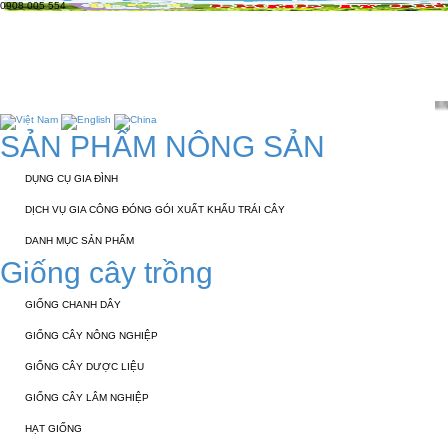
0908 005 554
TRANG CHỦ
GIỚI THIỆU
KỸ THUẬT 
TUYỂN DỤNG
LIÊN HỆ
Chào mừng các bạn đến
SẢN PHẨM NÔNG SẢN
DỤNG CỤ GIA ĐÌNH
DỊCH VỤ GIA CÔNG ĐÓNG GÓI XUẤT KHẨU TRÁI CÂY
DANH MỤC SẢN PHẨM
Giống cây trồng
GIỐNG CHANH DÂY
GIỐNG CÂY NÔNG NGHIỆP
GIỐNG CÂY DƯỢC LIỆU
GIỐNG CÂY LÂM NGHIỆP
HẠT GIỐNG