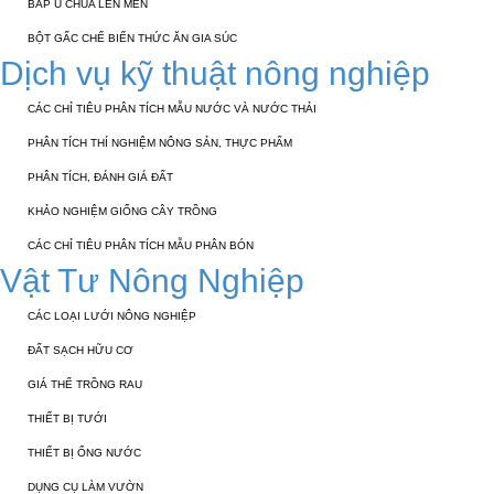
BẮP Ủ CHUA LÊN MEN
BỘT GẤC CHẾ BIẾN THỨC ĂN GIA SÚC
Dịch vụ kỹ thuật nông nghiệp
CÁC CHỈ TIÊU PHÂN TÍCH MẪU NƯỚC VÀ NƯỚC THẢI
PHÂN TÍCH THÍ NGHIỆM NÔNG SẢN, THỰC PHẨM
PHÂN TÍCH, ĐÁNH GIÁ ĐẤT
KHẢO NGHIỆM GIỐNG CÂY TRỒNG
CÁC CHỈ TIÊU PHÂN TÍCH MẪU PHÂN BÓN
Vật Tư Nông Nghiệp
CÁC LOẠI LƯỚI NÔNG NGHIỆP
ĐẤT SẠCH HỮU CƠ
GIÁ THỂ TRỒNG RAU
THIẾT BỊ TƯỚI
THIẾT BỊ ỐNG NƯỚC
DỤNG CỤ LÀM VƯỜN