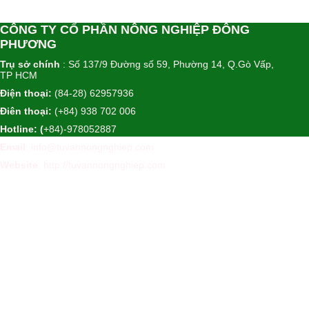
CÔNG TY CỔ PHẦN NÔNG NGHIỆP ĐÔNG
PHƯƠNG
Trụ sở chính
: Số 137/9 Đường số 59, Phường 14, Q.Gò Vấp,
TP HCM
Điện thoại:
(84-28) 62957936
Điên thoại:
(+84) 938 702 006
Hotline: (
+84)-978052887
Email
: info@tuvannongnghiep.com
Website
:
http://tuvannongnghiep.com