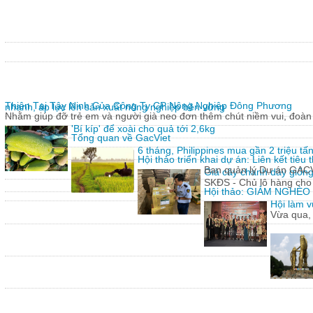
Thiện Tại Tây Ninh Của Công Ty CP Nông Nghiệp Đông Phương
nhanh, áp lực lên sản xuất nông nghiệp bền vững
Nhằm giúp đỡ trẻ em và người già neo đơn thêm chút niềm vui, đoàn 
'Bí kíp' để xoài cho quả tới 2,6kg
Tổng quan về GacViet
6 tháng, Philippines mua gần 2 triệu t
Hội thảo triển khai dự án: Liên kết tiê
Ban quản lý Dự án GACVIE
Giả cây chanh dây giống
SKĐS - Chủ lô hàng cho
Hội thảo: GIẢM NGHÈ
Hội làm v
Vừa qua,