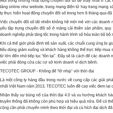
Một trong những hoạt động chuyển đổi số dễ thấy nhất ở các 
tảng online như website, trang mạng điện tử hay trang mạng x
ty thực hiện hoạt động chuyển đổi số trong hơn 6 tháng qua đã
Việc chuyển đổi số tất nhiên không hề mới mẻ với các doanh n
yếu tập trung chuyển đổi số ở mảng cải thiện sản phẩm, quy t
doanh nghiệp phải tăng tốc trong hành trình số hóa toàn bộ bộ
Khi cả thế giới phải đình trệ sản xuất, các chuỗi cung ứng bị 
tiêu dùng giảm xuống và khách hàng không thể trực tiếp mua 
từ lớn đến nhỏ tiếp tục “tồn tại". Đây sẽ là cách để các doanh
việc phải đóng cửa các cơ sở kinh doanh vì dịch bệnh.
TECOTEC GROUP - Không để “lỡ nhịp" với thời đại
Là một công ty hàng đầu trong nước về cung cấp các giải ph
nhất Việt Nam năm 2013, TECOTEC luôn đề cao việc đem lại cá
Nhận thấy sự bùng nổ của thời đại 4.0 và xu hướng khách hà
truyền thống đã không còn phù hợp và hiệu quả nữa. Để có thể 
cũng cần phải chuyển mình theo thời đại và cú hích đại dịch 