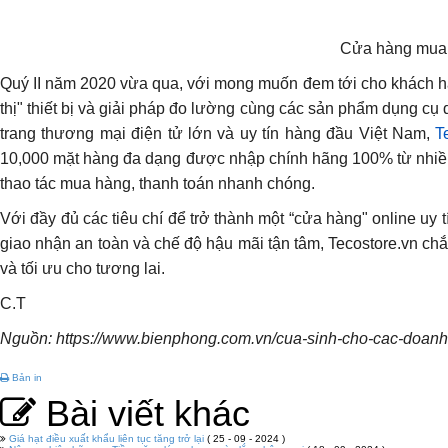
Cửa hàng mua s
Quý II năm 2020 vừa qua, với mong muốn đem tới cho khách hà
thị" thiết bị và giải pháp đo lường cùng các sản phẩm dụng cụ
trang thương mại điện tử lớn và uy tín hàng đầu Việt Nam,
T
10,000 mặt hàng đa dạng được nhập chính hãng 100% từ nhiều th
thao tác mua hàng, thanh toán nhanh chóng.
Với đầy đủ các tiêu chí để trở thành một “cửa hàng" online uy
giao nhận an toàn và chế độ hậu mãi tận tâm, Tecostore.vn ch
và tối ưu cho tương lai.
C.T
Nguồn: https://www.bienphong.com.vn/cua-sinh-cho-cac-doanh
Bản in
Bài viết khác
Giá hạt điều xuất khẩu liên tục tăng trở lại
( 25 - 09 - 2024 )