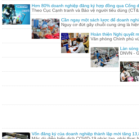
Hơn 80% doanh nghiệp đăng ký hợp đồng qua Cổng dị
Theo Cục Cạnh tranh và Bảo vệ người tiêu dùng (CT&
Cần ngay một sách lược để doanh nghiệp
Nguy cơ đứt gãy chuỗi cung ứng là hiện 
Hoàn thiện Nghị quyết m
Văn phòng Chính phủ vừ
Làn sóng
DNVN - G
Vốn đăng ký của doanh nghiệp thành lập mới tăng 13
Mặc dù diễn biến dịch COVID-19 phức tạp, phải thực hi