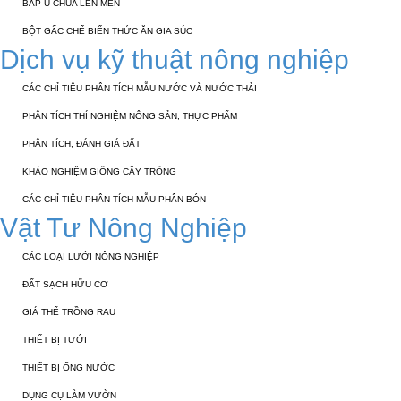
BẮP Ủ CHUA LÊN MEN
BỘT GẤC CHẾ BIẾN THỨC ĂN GIA SÚC
Dịch vụ kỹ thuật nông nghiệp
CÁC CHỈ TIÊU PHÂN TÍCH MẪU NƯỚC VÀ NƯỚC THẢI
PHÂN TÍCH THÍ NGHIỆM NÔNG SẢN, THỰC PHẨM
PHÂN TÍCH, ĐÁNH GIÁ ĐẤT
KHẢO NGHIỆM GIỐNG CÂY TRỒNG
CÁC CHỈ TIÊU PHÂN TÍCH MẪU PHÂN BÓN
Vật Tư Nông Nghiệp
CÁC LOẠI LƯỚI NÔNG NGHIỆP
ĐẤT SẠCH HỮU CƠ
GIÁ THỂ TRỒNG RAU
THIẾT BỊ TƯỚI
THIẾT BỊ ỐNG NƯỚC
DỤNG CỤ LÀM VƯỜN