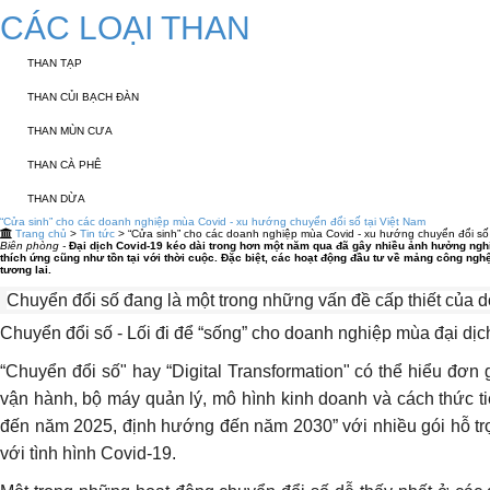
CÁC LOẠI THAN
THAN TẠP
THAN CỦI BẠCH ĐÀN
THAN MÙN CƯA
THAN CÀ PHÊ
THAN DỪA
“Cửa sinh” cho các doanh nghiệp mùa Covid - xu hướng chuyển đổi số tại Việt Nam
Trang chủ
>
Tin tức
> “Cửa sinh” cho các doanh nghiệp mùa Covid - xu hướng chuyển đổi số 
Biên phòng -
Đại dịch Covid-19 kéo dài trong hơn một năm qua đã gây nhiều ảnh hưởng nghiê
thích ứng cũng như tồn tại với thời cuộc. Đặc biệt, các hoạt động đầu tư về mảng công ng
tương lai.
Chuyển đổi số đang là một trong những vấn đề cấp thiết của 
Chuyển đổi số - Lối đi để “sống” cho doanh nghiệp mùa đại dịc
“Chuyển đổi số" hay “Digital Transformation" có thể hiểu đơ
vận hành, bộ máy quản lý, mô hình kinh doanh và cách thức t
đến năm 2025, định hướng đến năm 2030” với nhiều gói hỗ trợ 
với tình hình Covid-19.