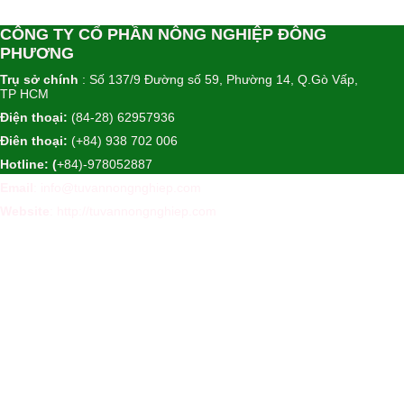
CÔNG TY CỔ PHẦN NÔNG NGHIỆP ĐÔNG
PHƯƠNG
Trụ sở chính
: Số 137/9 Đường số 59, Phường 14, Q.Gò Vấp,
TP HCM
Điện thoại:
(84-28) 62957936
Điên thoại:
(+84) 938 702 006
Hotline: (
+84)-978052887
Email
: info@tuvannongnghiep.com
Website
:
http://tuvannongnghiep.com