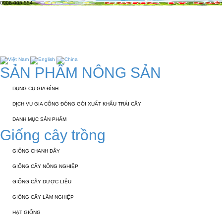
0908 005 554
TRANG CHỦ
GIỚI THIỆU
KỸ THUẬT 
TUYỂN DỤNG
LIÊN HỆ
SẢN PHẨM NÔNG SẢN
DỤNG CỤ GIA ĐÌNH
DỊCH VỤ GIA CÔNG ĐÓNG GÓI XUẤT KHẨU TRÁI CÂY
DANH MỤC SẢN PHẨM
Giống cây trồng
GIỐNG CHANH DÂY
GIỐNG CÂY NÔNG NGHIỆP
GIỐNG CÂY DƯỢC LIỆU
GIỐNG CÂY LÂM NGHIỆP
HẠT GIỐNG