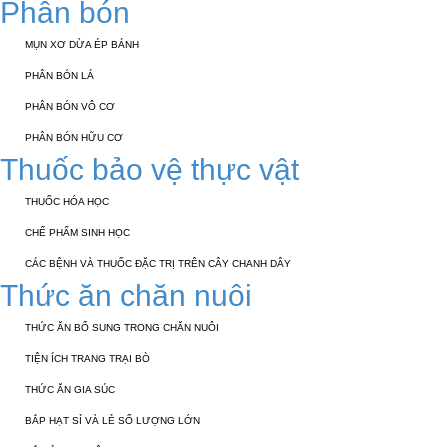
Phân bón
MỤN XƠ DỪA ÉP BÁNH
PHÂN BÓN LÁ
PHÂN BÓN VÔ CƠ
PHÂN BÓN HỮU CƠ
Thuốc bảo vệ thực vật
THUỐC HÓA HỌC
CHẾ PHẨM SINH HỌC
CÁC BỆNH VÀ THUỐC ĐẶC TRỊ TRÊN CÂY CHANH DÂY
Thức ăn chăn nuôi
THỨC ĂN BỔ SUNG TRONG CHĂN NUÔI
TIỆN ÍCH TRANG TRẠI BÒ
THỨC ĂN GIA SÚC
BẮP HẠT SỈ VÀ LẺ SỐ LƯỢNG LỚN