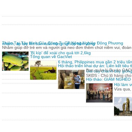
Thiện Tại Tây Ninh Của Công Ty CP Nông Nghiệp Đông Phương
nhanh, áp lực lên sản xuất nông nghiệp bền vững
Nhằm giúp đỡ trẻ em và người già neo đơn thêm chút niềm vui, đoàn 
'Bí kíp' để xoài cho quả tới 2,6kg
Tổng quan về GacViet
6 tháng, Philippines mua gần 2 triệu t
Hội thảo triển khai dự án: Liên kết tiê
Ban quản lý Dự án GACVIE
Giả cây chanh dây giống
SKĐS - Chủ lô hàng cho
Hội thảo: GIẢM NGHÈ
Hội làm v
Vừa qua,