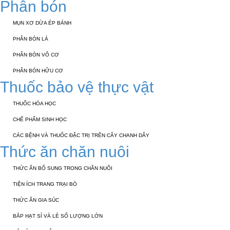
Phân bón
MỤN XƠ DỪA ÉP BÁNH
PHÂN BÓN LÁ
PHÂN BÓN VÔ CƠ
PHÂN BÓN HỮU CƠ
Thuốc bảo vệ thực vật
THUỐC HÓA HỌC
CHẾ PHẨM SINH HỌC
CÁC BỆNH VÀ THUỐC ĐẶC TRỊ TRÊN CÂY CHANH DÂY
Thức ăn chăn nuôi
THỨC ĂN BỔ SUNG TRONG CHĂN NUÔI
TIỆN ÍCH TRANG TRẠI BÒ
THỨC ĂN GIA SÚC
BẮP HẠT SỈ VÀ LẺ SỐ LƯỢNG LỚN