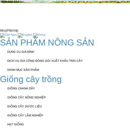
0908 005 554
TRANG CHỦ
GIỚI THIỆU
KỸ THUẬT 
TUYỂN DỤNG
LIÊN HỆ
SẢN PHẨM NÔNG SẢN
DỤNG CỤ GIA ĐÌNH
DỊCH VỤ GIA CÔNG ĐÓNG GÓI XUẤT KHẨU TRÁI CÂY
DANH MỤC SẢN PHẨM
Giống cây trồng
GIỐNG CHANH DÂY
GIỐNG CÂY NÔNG NGHIỆP
GIỐNG CÂY DƯỢC LIỆU
GIỐNG CÂY LÂM NGHIỆP
HẠT GIỐNG