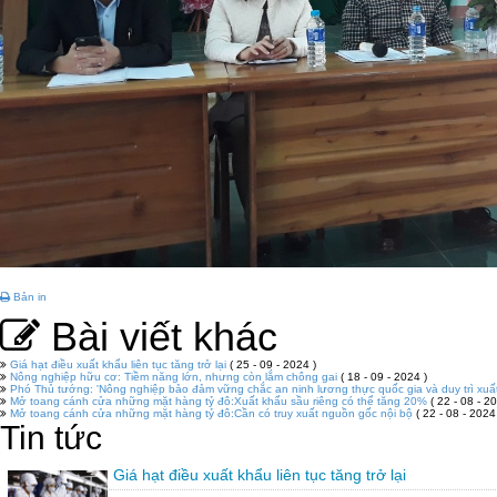
Bản in
Bài viết khác
Giá hạt điều xuất khẩu liên tục tăng trở lại
( 25 - 09 - 2024 )
Nông nghiệp hữu cơ: Tiềm năng lớn, nhưng còn lắm chông gai
( 18 - 09 - 2024 )
Phó Thủ tướng: 'Nông nghiệp bảo đảm vững chắc an ninh lương thực quốc gia và duy trì xuấ
Mở toang cánh cửa những mặt hàng tỷ đô:Xuất khẩu sầu riêng có thể tăng 20%
( 22 - 08 - 20
Mở toang cánh cửa những mặt hàng tỷ đô:Cần có truy xuất nguồn gốc nội bộ
( 22 - 08 - 2024
Tin tức
Giá hạt điều xuất khẩu liên tục tăng trở lại