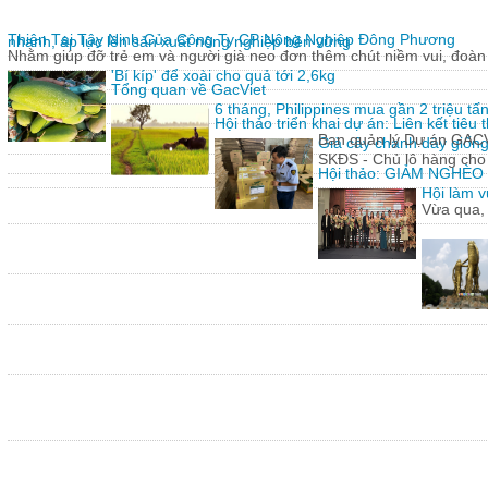
Thiện Tại Tây Ninh Của Công Ty CP Nông Nghiệp Đông Phương
nhanh, áp lực lên sản xuất nông nghiệp bền vững
Nhằm giúp đỡ trẻ em và người già neo đơn thêm chút niềm vui, đoàn 
'Bí kíp' để xoài cho quả tới 2,6kg
Tổng quan về GacViet
6 tháng, Philippines mua gần 2 triệu t
Hội thảo triển khai dự án: Liên kết tiê
Ban quản lý Dự án GACVIE
Giả cây chanh dây giống
SKĐS - Chủ lô hàng cho
Hội thảo: GIẢM NGHÈ
Hội làm v
Vừa qua,