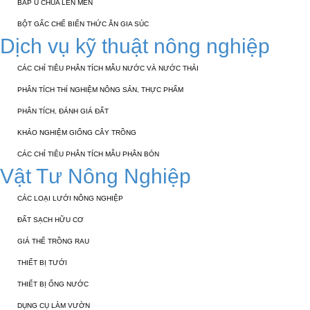
BẮP Ủ CHUA LÊN MEN
BỘT GẤC CHẾ BIẾN THỨC ĂN GIA SÚC
Dịch vụ kỹ thuật nông nghiệp
CÁC CHỈ TIÊU PHÂN TÍCH MẪU NƯỚC VÀ NƯỚC THẢI
PHÂN TÍCH THÍ NGHIỆM NÔNG SẢN, THỰC PHẨM
PHÂN TÍCH, ĐÁNH GIÁ ĐẤT
KHẢO NGHIỆM GIỐNG CÂY TRỒNG
CÁC CHỈ TIÊU PHÂN TÍCH MẪU PHÂN BÓN
Vật Tư Nông Nghiệp
CÁC LOẠI LƯỚI NÔNG NGHIỆP
ĐẤT SẠCH HỮU CƠ
GIÁ THỂ TRỒNG RAU
THIẾT BỊ TƯỚI
THIẾT BỊ ỐNG NƯỚC
DỤNG CỤ LÀM VƯỜN