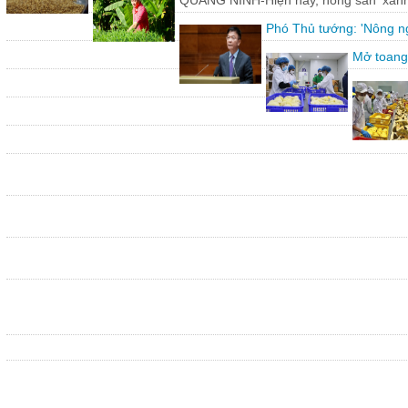
QUẢNG NINH-Hiện nay, nông sản 'xanh'
Phó Thủ tướng: 'Nông ng
Mở toang