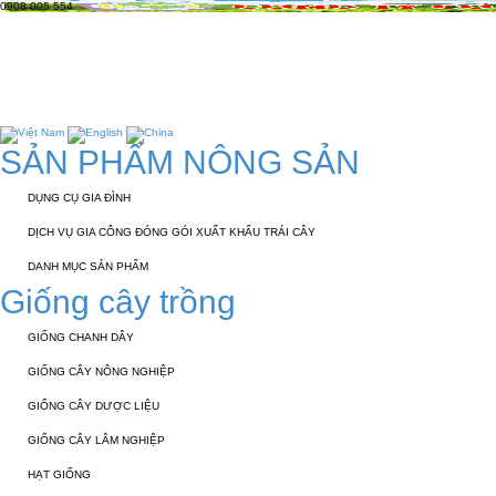
0908 005 554
TRANG CHỦ
GIỚI THIỆU
KỸ THUẬT 
TUYỂN DỤNG
LIÊN HỆ
SẢN PHẨM NÔNG SẢN
DỤNG CỤ GIA ĐÌNH
DỊCH VỤ GIA CÔNG ĐÓNG GÓI XUẤT KHẨU TRÁI CÂY
DANH MỤC SẢN PHẨM
Giống cây trồng
GIỐNG CHANH DÂY
GIỐNG CÂY NÔNG NGHIỆP
GIỐNG CÂY DƯỢC LIỆU
GIỐNG CÂY LÂM NGHIỆP
HẠT GIỐNG