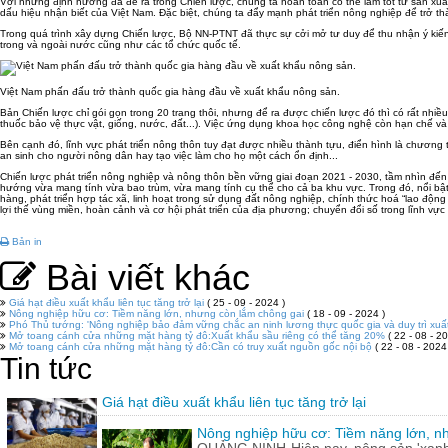
Với những định hướng đã đề ra trong Chiến lược, chúng ta hoàn toàn có thể làm tốt từ sản xu
dấu hiệu nhận biết của Việt Nam. Đặc biệt, chúng ta đẩy mạnh phát triển nông nghiệp để trở t
Trong quá trình xây dựng Chiến lược, Bộ NN-PTNT đã thực sự cởi mở tư duy để thu nhận ý kiế
trong và ngoài nước cũng như các tổ chức quốc tế.
Việt Nam phấn đấu trở thành quốc gia hàng đầu về xuất khẩu nông sản.
Bản Chiến lược chỉ gói gọn trong 20 trang thôi, nhưng để ra được chiến lược đó thì có rất nh
thuốc bảo vệ thực vật, giống, nước, đất...). Việc ứng dụng khoa học công nghệ còn hạn chế và 
Bên cạnh đó, lĩnh vực phát triển nông thôn tuy đạt được nhiều thành tựu, điển hình là chương 
an sinh cho người nông dân hay tạo việc làm cho họ một cách ổn định...
Chiến lược phát triển nông nghiệp và nông thôn bền vững giai đoạn 2021 - 2030, tầm nhìn đế
hướng vừa mang tính vừa bao trùm, vừa mang tính cụ thể cho cả ba khu vực. Trong đó, nổi bật 
hàng, phát triển hợp tác xã, linh hoạt trong sử dụng đất nông nghiệp, chính thức hoá “lao độn
lợi thế vùng miền, hoàn cảnh và cơ hội phát triển của địa phương; chuyển đổi số trong lĩnh vực
Bản in
Bài viết khác
Giá hạt điều xuất khẩu liên tục tăng trở lại
( 25 - 09 - 2024 )
Nông nghiệp hữu cơ: Tiềm năng lớn, nhưng còn lắm chông gai
( 18 - 09 - 2024 )
Phó Thủ tướng: 'Nông nghiệp bảo đảm vững chắc an ninh lương thực quốc gia và duy trì xuấ
Mở toang cánh cửa những mặt hàng tỷ đô:Xuất khẩu sầu riêng có thể tăng 20%
( 22 - 08 - 20
Mở toang cánh cửa những mặt hàng tỷ đô:Cần có truy xuất nguồn gốc nội bộ
( 22 - 08 - 2024
Tin tức
Giá hạt điều xuất khẩu liên tục tăng trở lại
Nông nghiệp hữu cơ: Tiềm năng lớn, n