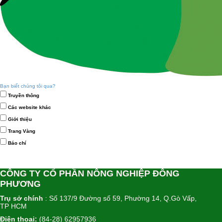
Bạn biết chúng tôi qua?
Truyền thông
Các website khác
Giới thiệu
Trang Vàng
Báo chí
CÔNG TY CỔ PHẦN NÔNG NGHIỆP ĐÔNG
PHƯƠNG
Trụ sở chính
: Số 137/9 Đường số 59, Phường 14, Q.Gò Vấp,
TP HCM
Điện thoại:
(84-28) 62957936