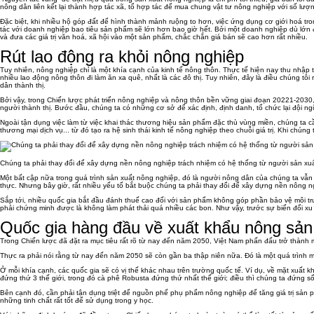
nông dân liên kết lại thành hợp tác xã, tổ hợp tác để mua chung vật tư nông nghiệp với số l
Đặc biệt, khi nhiều hộ góp đất để hình thành mảnh ruộng to hơn, việc ứng dụng cơ giới hoá t
tác với doanh nghiệp bao tiêu sản phẩm sẽ lớn hơn bao giờ hết. Bởi một doanh nghiệp dù lớn
và đưa các giá trị văn hoá, xã hội vào một sản phẩm, chắc chắn giá bán sẽ cao hơn rất nhiều.
Rút lao động ra khỏi nông nghiệp
Tuy nhiên, nông nghiệp chỉ là một khía cạnh của kinh tế nông thôn. Thực tế hiện nay thu nhậ
nhiều lao động nông thôn đi làm ăn xa quê, nhất là các đô thị. Tuy nhiên, đây là điều chúng t
dân thành thị.
Bởi vậy, trong Chiến lược phát triển nông nghiệp và nông thôn bền vững giai đoạn 20221-2030, 
người thành thị. Bước đầu, chúng ta có những cơ sở để xác định, định danh, tổ chức lại đội ng
Ngoài tận dụng việc làm từ việc khai thác thương hiệu sản phẩm đặc thù vùng miền, chúng ta cầ
thương mại dịch vụ... từ đó tạo ra hệ sinh thái kinh tế nông nghiệp theo chuỗi giá trị. Khi chú
Chúng ta phải thay đổi để xây dựng nền nông nghiệp trách nhiệm có hệ thống từ người sản xu
Một bất cập nữa trong quá trình sản xuất nông nghiệp, đó là người nông dân của chúng ta vẫn
thực. Nhưng bây giờ, rất nhiều yếu tố bắt buộc chúng ta phải thay đổi để xây dựng nền nông n
Sắp tới, nhiều quốc gia bắt đầu đánh thuế cao đối với sản phẩm không góp phần bảo vệ môi 
phải chứng minh được là không làm phát thải quá nhiều các bon. Như vậy, trước sự biến đổi xu t
Quốc gia hàng đầu về xuất khẩu nông sản
Trong Chiến lược đã đặt ra mục tiêu rất rõ từ nay đến năm 2050, Việt Nam phấn đấu trở thành
Thực ra phải nói rằng từ nay đến năm 2050 sẽ còn gần ba thập niên nữa. Đó là một quá trình 
Ở mỗi khía cạnh, các quốc gia sẽ có vị thế khác nhau trên trường quốc tế. Ví dụ, về mặt xuất 
đứng thứ 3 thế giới, trong đó cà phê Robusta đứng thứ nhất thế giới; điều thì chúng ta đứng số 
Bên cạnh đó, cần phải tận dụng triệt để nguồn phế phụ phẩm nông nghiệp để tăng giá trị sản ph
những tinh chất rất tốt để sử dụng trong y học.