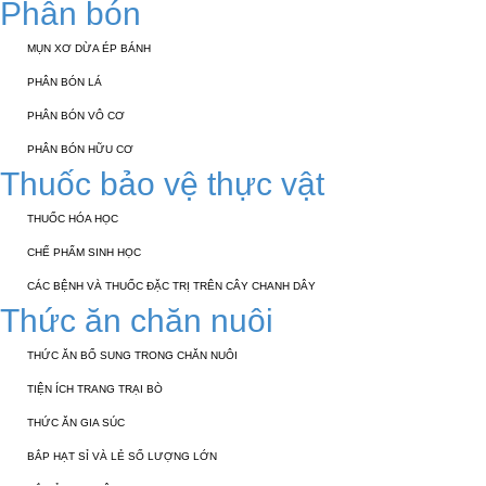
Phân bón
MỤN XƠ DỪA ÉP BÁNH
PHÂN BÓN LÁ
PHÂN BÓN VÔ CƠ
PHÂN BÓN HỮU CƠ
Thuốc bảo vệ thực vật
THUỐC HÓA HỌC
CHẾ PHẨM SINH HỌC
CÁC BỆNH VÀ THUỐC ĐẶC TRỊ TRÊN CÂY CHANH DÂY
Thức ăn chăn nuôi
THỨC ĂN BỔ SUNG TRONG CHĂN NUÔI
TIỆN ÍCH TRANG TRẠI BÒ
THỨC ĂN GIA SÚC
BẮP HẠT SỈ VÀ LẺ SỐ LƯỢNG LỚN