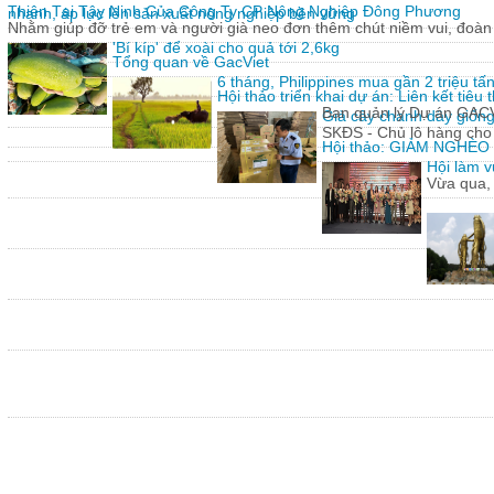
Thiện Tại Tây Ninh Của Công Ty CP Nông Nghiệp Đông Phương
nhanh, áp lực lên sản xuất nông nghiệp bền vững
Nhằm giúp đỡ trẻ em và người già neo đơn thêm chút niềm vui, đoàn 
'Bí kíp' để xoài cho quả tới 2,6kg
Tổng quan về GacViet
6 tháng, Philippines mua gần 2 triệu t
Hội thảo triển khai dự án: Liên kết tiê
Ban quản lý Dự án GACVIE
Giả cây chanh dây giống
SKĐS - Chủ lô hàng cho
Hội thảo: GIẢM NGHÈ
Hội làm v
Vừa qua,