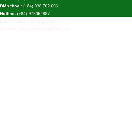
Điên thoại:
(+84) 938 702 006
Hotline: (
+84)-978052887
Email
: info@tuvannongnghiep.com
Website
:
http://tuvannongnghiep.com