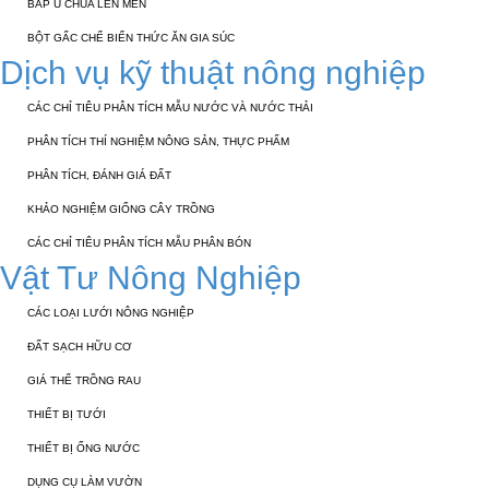
BẮP Ủ CHUA LÊN MEN
BỘT GẤC CHẾ BIẾN THỨC ĂN GIA SÚC
Dịch vụ kỹ thuật nông nghiệp
CÁC CHỈ TIÊU PHÂN TÍCH MẪU NƯỚC VÀ NƯỚC THẢI
PHÂN TÍCH THÍ NGHIỆM NÔNG SẢN, THỰC PHẨM
PHÂN TÍCH, ĐÁNH GIÁ ĐẤT
KHẢO NGHIỆM GIỐNG CÂY TRỒNG
CÁC CHỈ TIÊU PHÂN TÍCH MẪU PHÂN BÓN
Vật Tư Nông Nghiệp
CÁC LOẠI LƯỚI NÔNG NGHIỆP
ĐẤT SẠCH HỮU CƠ
GIÁ THỂ TRỒNG RAU
THIẾT BỊ TƯỚI
THIẾT BỊ ỐNG NƯỚC
DỤNG CỤ LÀM VƯỜN