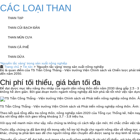
CÁC LOẠI THAN
THAN TẠP
THAN CỦI BẠCH ĐÀN
THAN MÙN CƯA
THAN CÀ PHÊ
THAN DỪA
'Nguyên tắc vàng' trong sản xuất nông nghiệp
Trang chủ
>
Tin tức
> 'Nguyên tắc vàng' trong sản xuất nông nghiệp
Đó là quan điểm của TS Trần Công Thắng - Viện trưởng Viện Chính sách và Chiến lược phát tri
đến năm 2050.
Chi phí tối thiểu, giá bán tối đa
Để đạt được mục tiêu nâng thu nhập của người dân nông thôn đến năm 2030 tăng gấp 2,5 - 3 l
không hề đơn giản. Bởi giai đoạn trước ngành nông nghiệp đã bứt phá rất tốt nhờ việc tận dụn
TS Trần Công Thắng - Viện trưởng Viện Chính sách và Phát triển nông nghiệp nông thôn. Ảnh
Theo kết quả tổng điều tra nông thôn, nông nghiệp năm 2020 của Tổng cục Thống kê, hiện nay 
lúa với tổng diện tích gieo trồng khoảng 3,7 - 3,8 triệu ha.
Với quy mô manh mún như vậy, nếu chúng ta không có cách tiếp cận mới, thì chắc chắn việc tă
Trước đây, chúng ta đã làm khá tốt trong việc hỗ trợ kỹ thuật cho người nông dân về trồng trọ
khác, chúng ta phải làm sao để cho người nông dân chuyển đổi được sang tư duy kinh tế nông
“Nguyên tắc vàng” để đạt hiệu quả trong sản xuất nông nghiệp là chi phí tối thiểu, giá bán t