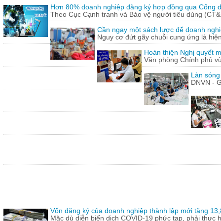
Hơn 80% doanh nghiệp đăng ký hợp đồng qua Cổng dị
Theo Cục Cạnh tranh và Bảo vệ người tiêu dùng (CT&
Cần ngay một sách lược để doanh nghiệp
Nguy cơ đứt gãy chuỗi cung ứng là hiện 
Hoàn thiện Nghị quyết m
Văn phòng Chính phủ vừ
Làn sóng
DNVN - G
Vốn đăng ký của doanh nghiệp thành lập mới tăng 13
Mặc dù diễn biến dịch COVID-19 phức tạp, phải thực hi