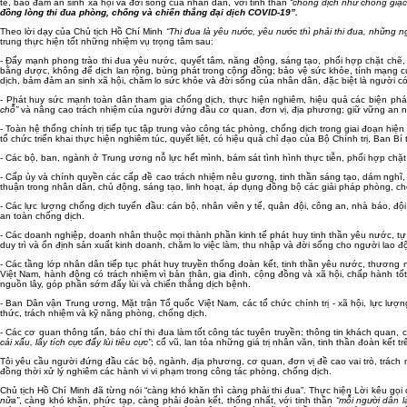
tế, bảo đảm an sinh xã hội và đời sống của nhân dân, với tinh thần
“chống dịch như chống giặc
đồng lòng thi đua phòng, chống và chiến thắng đại dịch COVID-19”.
Theo lời dạy của Chủ tịch Hồ Chí Minh
“Thi đua là yêu nước, yêu nước thì phải thi đua, những n
trung thực hiện tốt những nhiệm vụ trọng tâm sau:
- Đẩy mạnh phong trào thi đua yêu nước, quyết tâm, năng động, sáng tạo, phối hợp chặt chẽ, 
bằng được, không để dịch lan rộng, bùng phát trong cộng đồng; bảo vệ sức khỏe, tính mạng của 
dịch, bảm đảm an sinh xã hội, chăm lo sức khỏe và đời sống của nhân dân, đặc biệt là người 
- Phát huy sức mạnh toàn dân tham gia chống dịch, thực hiện nghiêm, hiệu quả các biện pháp
chỗ”
và nâng cao trách nhiệm của người đứng đầu cơ quan, đơn vị, địa phương; giữ vững an ninh
- Toàn hệ thống chính trị tiếp tục tập trung vào công tác phòng, chống dịch trong giai đoạn hi
tổ chức triển khai thực hiện nghiêm túc, quyết liệt, có hiệu quả chỉ đạo của Bộ Chính trị, Ba
- Các bộ, ban, ngành ở Trung ương nỗ lực hết mình, bám sát tình hình thực tiễn, phối hợp chặt 
- Cấp ủy và chính quyền các cấp đề cao trách nhiệm nêu gương, tinh thần sáng tạo, dám nghĩ,
thuận trong nhân dân, chủ động, sáng tạo, linh hoạt, áp dụng đồng bộ các giải pháp phòng, chố
- Các lực lượng chống dịch tuyến đầu: cán bộ, nhân viên y tế, quân đội, công an, nhà báo, đội
an toàn chống dịch.
- Các doanh nghiệp, doanh nhân thuộc mọi thành phần kinh tế phát huy tinh thần yêu nước, tự tô
duy trì và ổn định sản xuất kinh doanh, chăm lo việc làm, thu nhập và đời sống cho người lao đ
- Các tầng lớp nhân dân tiếp tục phát huy truyền thống đoàn kết, tinh thần yêu nước, thương 
Việt Nam, hành động có trách nhiệm vì bản thân, gia đình, cộng đồng và xã hội, chấp hành tốt
nguồn lây, góp phần sớm đẩy lùi và chiến thắng dịch bệnh.
- Ban Dân vận Trung ương, Mặt trận Tổ quốc Việt Nam, các tổ chức chính trị - xã hội, lực lư
thức, trách nhiệm và kỹ năng phòng, chống dịch.
- Các cơ quan thông tấn, báo chí thi đua làm tốt công tác tuyên truyền; thông tin khách quan, 
cái xấu, lấy tích cực đẩy lùi tiêu cực”
; cổ vũ, lan tỏa những giá trị nhân văn, tinh thần đoàn kết
Tôi yêu cầu người đứng đầu các bộ, ngành, địa phương, cơ quan, đơn vị đề cao vai trò, trách nhi
đồng thời xử lý nghiêm các hành vi vi phạm trong công tác phòng, chống dịch.
Chủ tịch Hồ Chí Minh đã từng nói “càng khó khăn thì càng phải thi đua”. Thực hiện Lời kêu gọ
nữa”
, càng khó khăn, phức tạp, càng phải đoàn kết, thống nhất, với tinh thần
“mỗi người dân l