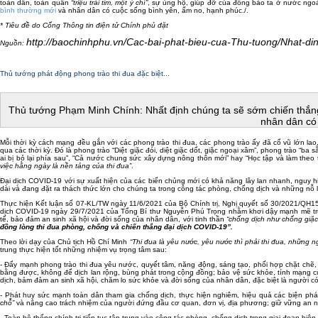
toàn dân, toàn quân
“triệu trái tim, một ý chí”
, sự ủng hộ, giúp đỡ của đồng bào ta ở nước ngoà
bình thường mới
và nhân dân có cuộc sống bình yên, ấm no, hạnh phúc./.
* Tiêu đề do Cổng Thông tin điện tử Chính phủ đặt
http://baochinhphu.vn/Cac-bai-phat-bieu-cua-Thu-tuong/Nhat-d
Nguồn:
Thủ tướng phát động phong trào thi đua đặc biệt...
Thủ tướng Phạm Minh Chính: Nhất định chúng ta sẽ sớm chiến thắn
nhân dân có
Mỗi thời kỳ cách mạng đều gắn với các phong trào thi đua, các phong trào ấy đã cổ vũ lớn la
qua các thời kỳ. Đó là phong trào “Diệt giặc đói, diệt giặc dốt, giặc ngoại xâm”, phong trào 
ai bị bỏ lại phía sau”, “Cả nước chung sức xây dựng nông thôn mới” hay “Học tập và làm th
việc h
ằ
ng ngày là nền tảng của thi đua”
.
Đại dịch COVID-19 với sự xuất hiện của các biến chủng mới có khả năng lây lan nhanh, nguy h
dài và đang đặt ra thách thức lớn cho chúng ta trong công tác phòng, chống dịch và những nỗ lực
Thực hiện Kết luận số 07-KL/TW ngày 11/6/2021 của Bộ Chính trị, Nghị quyết số 30/2021/QH
dịch COVID-19 ngày 29/7/2021 của Tổng Bí thư Nguyễn Phú Trọng nhằm khơi dậy mạnh mẽ truyền
tế, bảo đảm an sinh xã hội và đời sống của nhân dân, với tinh thần
“chống dịch như chống giặc
đồng lòng thi đua phòng, chống và chiến thắng đại dịch COVID-19”.
Theo lời dạy của Chủ tịch Hồ Chí Minh
“Thi đua là yêu nước, yêu nước thì phải thi đua, những n
trung thực hiện tốt những nhiệm vụ trọng tâm sau:
- Đẩy mạnh phong trào thi đua yêu nước, quyết tâm, năng động, sáng tạo, phối hợp chặt chẽ, 
bằng được, không để dịch lan rộng, bùng phát trong cộng đồng; bảo vệ sức khỏe, tính mạng của 
dịch, bảm đảm an sinh xã hội, chăm lo sức khỏe và đời sống của nhân dân, đặc biệt là người 
- Phát huy sức mạnh toàn dân tham gia chống dịch, thực hiện nghiêm, hiệu quả các biện pháp
chỗ”
và nâng cao trách nhiệm của người đứng đầu cơ quan, đơn vị, địa phương; giữ vững an ninh
- Toàn hệ thống chính trị tiếp tục tập trung vào công tác phòng, chống dịch trong giai đoạn hi