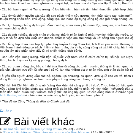
tổ chức triển khai thực hiện nghiêm túc, quyết liệt, có hiệu quả chỉ đạo của Bộ Chính trị, Ba
- Các bộ, ban, ngành ở Trung ương nỗ lực hết mình, bám sát tình hình thực tiễn, phối hợp chặt 
- Cấp ủy và chính quyền các cấp đề cao trách nhiệm nêu gương, tinh thần sáng tạo, dám nghĩ,
thuận trong nhân dân, chủ động, sáng tạo, linh hoạt, áp dụng đồng bộ các giải pháp phòng, chố
- Các lực lượng chống dịch tuyến đầu: cán bộ, nhân viên y tế, quân đội, công an, nhà báo, đội
an toàn chống dịch.
- Các doanh nghiệp, doanh nhân thuộc mọi thành phần kinh tế phát huy tinh thần yêu nước, tự tô
duy trì và ổn định sản xuất kinh doanh, chăm lo việc làm, thu nhập và đời sống cho người lao đ
- Các tầng lớp nhân dân tiếp tục phát huy truyền thống đoàn kết, tinh thần yêu nước, thương 
Việt Nam, hành động có trách nhiệm vì bản thân, gia đình, cộng đồng và xã hội, chấp hành tốt
nguồn lây, góp phần sớm đẩy lùi và chiến thắng dịch bệnh.
- Ban Dân vận Trung ương, Mặt trận Tổ quốc Việt Nam, các tổ chức chính trị - xã hội, lực lư
thức, trách nhiệm và kỹ năng phòng, chống dịch.
- Các cơ quan thông tấn, báo chí thi đua làm tốt công tác tuyên truyền; thông tin khách quan, 
cái xấu, lấy tích cực đẩy lùi tiêu cực”
; cổ vũ, lan tỏa những giá trị nhân văn, tinh thần đoàn kết
Tôi yêu cầu người đứng đầu các bộ, ngành, địa phương, cơ quan, đơn vị đề cao vai trò, trách nhi
đồng thời xử lý nghiêm các hành vi vi phạm trong công tác phòng, chống dịch.
Chủ tịch Hồ Chí Minh đã từng nói “càng khó khăn thì càng phải thi đua”. Thực hiện Lời kêu gọ
nữa”
, càng khó khăn, phức tạp, càng phải đoàn kết, thống nhất, với tinh thần
“mỗi người dân l
toàn dân, toàn quân
“triệu trái tim, một ý chí”
, sự ủng hộ, giúp đỡ của đồng bào ta ở nước ngoà
bình thường mới
và nhân dân có cuộc sống bình yên, ấm no, hạnh phúc./.
* Tiêu đề do Cổng Thông tin điện tử Chính phủ đặt
Bản in
Bài viết khác
Giá hạt điều xuất khẩu liên tục tăng trở lại
( 25 - 09 - 2024 )
Nông nghiệp hữu cơ: Tiềm năng lớn, nhưng còn lắm chông gai
( 18 - 09 - 2024 )