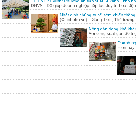
TP Hồ Chí Minh: Phương án sản xuất "4 xanh", khó nh
DNVN - Để giúp doanh nghiệp tiếp tục duy trì hoạt động
Nhất định chúng ta sẽ sớm chiến thắng
(Chinhphu.vn) – Sáng 14/8, Thủ tướng 
Nông dân đang khó khăn
Với công suất gần 30 tr
Doanh ng
Hiện nay 