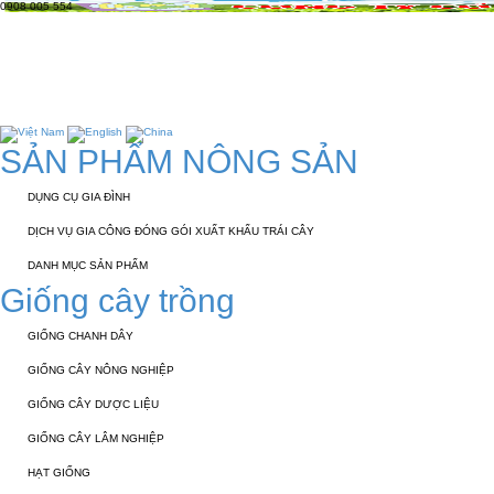
0908 005 554
TRANG CHỦ
GIỚI THIỆU
KỸ THUẬT 
TUYỂN DỤNG
LIÊN HỆ
SẢN PHẨM NÔNG SẢN
DỤNG CỤ GIA ĐÌNH
DỊCH VỤ GIA CÔNG ĐÓNG GÓI XUẤT KHẨU TRÁI CÂY
DANH MỤC SẢN PHẨM
Giống cây trồng
GIỐNG CHANH DÂY
GIỐNG CÂY NÔNG NGHIỆP
GIỐNG CÂY DƯỢC LIỆU
GIỐNG CÂY LÂM NGHIỆP
HẠT GIỐNG