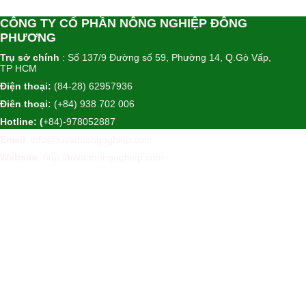
CÔNG TY CỔ PHẦN NÔNG NGHIỆP ĐÔNG
PHƯƠNG
Trụ sở chính
: Số 137/9 Đường số 59, Phường 14, Q.Gò Vấp,
TP HCM
Điện thoại:
(84-28) 62957936
Điên thoại:
(+84) 938 702 006
Hotline: (
+84)-978052887
Email
: info@tuvannongnghiep.com
Website
:
http://tuvannongnghiep.com