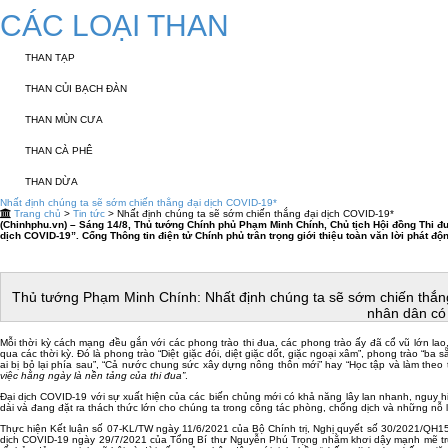
CÁC LOẠI THAN
THAN TẠP
THAN CỦI BẠCH ĐÀN
THAN MÙN CƯA
THAN CÀ PHÊ
THAN DỪA
Nhất định chúng ta sẽ sớm chiến thắng đại dịch COVID-19*
Trang chủ
>
Tin tức
> Nhất định chúng ta sẽ sớm chiến thắng đại dịch COVID-19*
(Chinhphu.vn) – Sáng 14/8, Thủ tướng Chính phủ Phạm Minh Chính, Chủ tịch Hội đồng Thi đu
dịch COVID-19”. Cổng Thông tin điện tử Chính phủ trân trọng giới thiệu toàn văn lời phát đ
Thủ tướng Phạm Minh Chính: Nhất định chúng ta sẽ sớm chiến thắn
nhân dân có
Mỗi thời kỳ cách mạng đều gắn với các phong trào thi đua, các phong trào ấy đã cổ vũ lớn la
qua các thời kỳ. Đó là phong trào “Diệt giặc đói, diệt giặc dốt, giặc ngoại xâm”, phong trào 
ai bị bỏ lại phía sau”, “Cả nước chung sức xây dựng nông thôn mới” hay “Học tập và làm th
việc h
ằ
ng ngày là nền tảng của thi đua”
.
Đại dịch COVID-19 với sự xuất hiện của các biến chủng mới có khả năng lây lan nhanh, nguy h
dài và đang đặt ra thách thức lớn cho chúng ta trong công tác phòng, chống dịch và những nỗ lực
Thực hiện Kết luận số 07-KL/TW ngày 11/6/2021 của Bộ Chính trị, Nghị quyết số 30/2021/QH
dịch COVID-19 ngày 29/7/2021 của Tổng Bí thư Nguyễn Phú Trọng nhằm khơi dậy mạnh mẽ truyền