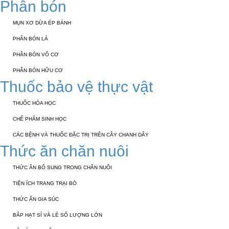
Phân bón
MỤN XƠ DỪA ÉP BÁNH
PHÂN BÓN LÁ
PHÂN BÓN VÔ CƠ
PHÂN BÓN HỮU CƠ
Thuốc bảo vệ thực vật
THUỐC HÓA HỌC
CHẾ PHẨM SINH HỌC
CÁC BỆNH VÀ THUỐC ĐẶC TRỊ TRÊN CÂY CHANH DÂY
Thức ăn chăn nuôi
THỨC ĂN BỔ SUNG TRONG CHĂN NUÔI
TIỆN ÍCH TRANG TRẠI BÒ
THỨC ĂN GIA SÚC
BẮP HẠT SỈ VÀ LẺ SỐ LƯỢNG LỚN