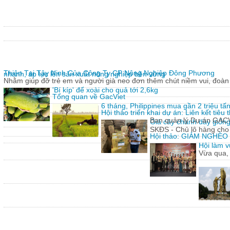
Thiện Tại Tây Ninh Của Công Ty CP Nông Nghiệp Đông Phương
nhanh, áp lực lên sản xuất nông nghiệp bền vững
Nhằm giúp đỡ trẻ em và người già neo đơn thêm chút niềm vui, đoàn 
'Bí kíp' để xoài cho quả tới 2,6kg
Tổng quan về GacViet
6 tháng, Philippines mua gần 2 triệu t
Hội thảo triển khai dự án: Liên kết tiê
Ban quản lý Dự án GACVIE
Giả cây chanh dây giống
SKĐS - Chủ lô hàng cho
Hội thảo: GIẢM NGHÈ
Hội làm v
Vừa qua,