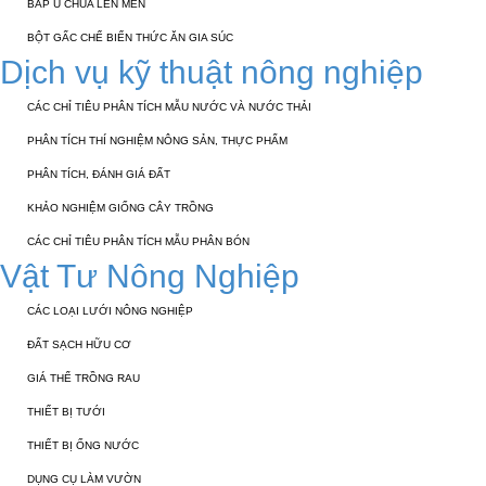
BẮP Ủ CHUA LÊN MEN
BỘT GẤC CHẾ BIẾN THỨC ĂN GIA SÚC
Dịch vụ kỹ thuật nông nghiệp
CÁC CHỈ TIÊU PHÂN TÍCH MẪU NƯỚC VÀ NƯỚC THẢI
PHÂN TÍCH THÍ NGHIỆM NÔNG SẢN, THỰC PHẨM
PHÂN TÍCH, ĐÁNH GIÁ ĐẤT
KHẢO NGHIỆM GIỐNG CÂY TRỒNG
CÁC CHỈ TIÊU PHÂN TÍCH MẪU PHÂN BÓN
Vật Tư Nông Nghiệp
CÁC LOẠI LƯỚI NÔNG NGHIỆP
ĐẤT SẠCH HỮU CƠ
GIÁ THỂ TRỒNG RAU
THIẾT BỊ TƯỚI
THIẾT BỊ ỐNG NƯỚC
DỤNG CỤ LÀM VƯỜN