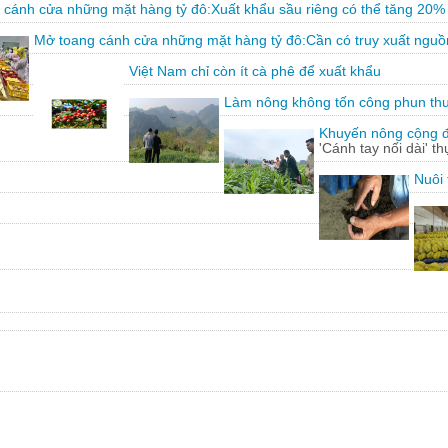
 cánh cửa những mặt hàng tỷ đô:Xuất khẩu sầu riêng có thể tăng 20%
Mở toang cánh cửa những mặt hàng tỷ đô:Cần có truy xuất nguồ
Việt Nam chỉ còn ít cà phê để xuất khẩu
Làm nông không tốn công phun th
Khuyến nông cộng đồ
'Cánh tay nối dài' t
Nuôi 