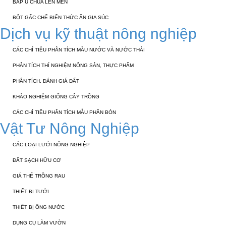
BẮP Ủ CHUA LÊN MEN
BỘT GẤC CHẾ BIẾN THỨC ĂN GIA SÚC
Dịch vụ kỹ thuật nông nghiệp
CÁC CHỈ TIÊU PHÂN TÍCH MẪU NƯỚC VÀ NƯỚC THẢI
PHÂN TÍCH THÍ NGHIỆM NÔNG SẢN, THỰC PHẨM
PHÂN TÍCH, ĐÁNH GIÁ ĐẤT
KHẢO NGHIỆM GIỐNG CÂY TRỒNG
CÁC CHỈ TIÊU PHÂN TÍCH MẪU PHÂN BÓN
Vật Tư Nông Nghiệp
CÁC LOẠI LƯỚI NÔNG NGHIỆP
ĐẤT SẠCH HỮU CƠ
GIÁ THỂ TRỒNG RAU
THIẾT BỊ TƯỚI
THIẾT BỊ ỐNG NƯỚC
DỤNG CỤ LÀM VƯỜN