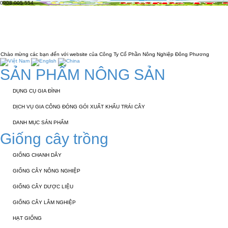
0908 005 554
TRANG CHỦ
GIỚI THIỆU
KỸ THUẬT 
LIÊN HỆ
c bạn đến với website của Công Ty Cổ Phần Nông Nghiệp Đông Phương
SẢN PHẨM NÔNG SẢN
DỤNG CỤ GIA ĐÌNH
DỊCH VỤ GIA CÔNG ĐÓNG GÓI XUẤT KHẨU TRÁI CÂY
DANH MỤC SẢN PHẨM
Giống cây trồng
GIỐNG CHANH DÂY
GIỐNG CÂY NÔNG NGHIỆP
GIỐNG CÂY DƯỢC LIỆU
GIỐNG CÂY LÂM NGHIỆP
HẠT GIỐNG