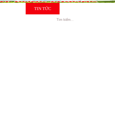
NG CÁO
TIN TỨC
TUYỂN DỤNG