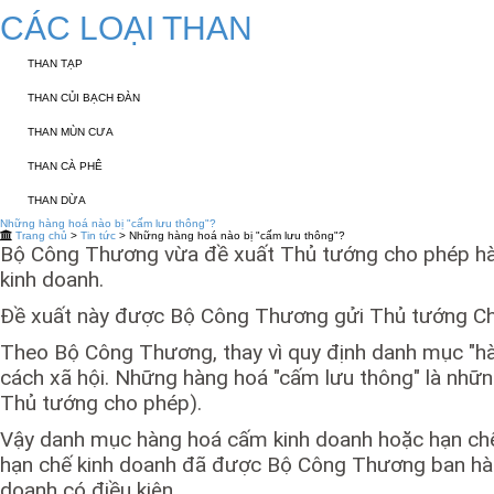
CÁC LOẠI THAN
THAN TẠP
THAN CỦI BẠCH ĐÀN
THAN MÙN CƯA
THAN CÀ PHÊ
THAN DỪA
Những hàng hoá nào bị "cấm lưu thông"?
Trang chủ
>
Tin tức
> Những hàng hoá nào bị "cấm lưu thông"?
Bộ Công Thương vừa đề xuất Thủ tướng cho phép hàn
kinh doanh.
Đề xuất này được Bộ Công Thương gửi Thủ tướng Chính
Theo Bộ Công Thương, thay vì quy định danh mục "hàn
cách xã hội. Những hàng hoá "cấm lưu thông" là nhữ
Thủ tướng cho phép).
Vậy danh mục hàng hoá cấm kinh doanh hoặc hạn chế 
hạn chế kinh doanh đã được Bộ Công Thương ban hành
doanh có điều kiện.