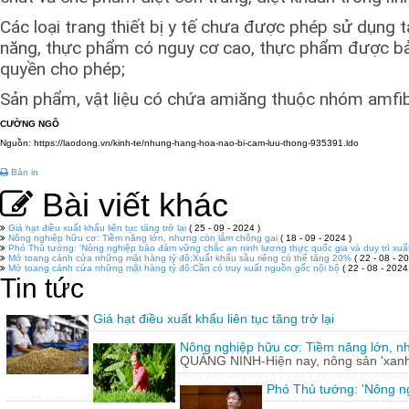
Các loại trang thiết bị y tế chưa được phép sử dụng 
năng, thực phẩm có nguy cơ cao, thực phẩm được bả
quyền cho phép;
Sản phẩm, vật liệu có chứa amiăng thuộc nhóm amfibol
CƯỜNG NGÔ
Nguồn: https://laodong.vn/kinh-te/nhung-hang-hoa-nao-bi-cam-luu-thong-935391.ldo
Bản in
Bài viết khác
Giá hạt điều xuất khẩu liên tục tăng trở lại
( 25 - 09 - 2024 )
Nông nghiệp hữu cơ: Tiềm năng lớn, nhưng còn lắm chông gai
( 18 - 09 - 2024 )
Phó Thủ tướng: 'Nông nghiệp bảo đảm vững chắc an ninh lương thực quốc gia và duy trì xuấ
Mở toang cánh cửa những mặt hàng tỷ đô:Xuất khẩu sầu riêng có thể tăng 20%
( 22 - 08 - 20
Mở toang cánh cửa những mặt hàng tỷ đô:Cần có truy xuất nguồn gốc nội bộ
( 22 - 08 - 2024
Tin tức
Giá hạt điều xuất khẩu liên tục tăng trở lại
Nông nghiệp hữu cơ: Tiềm năng lớn, n
QUẢNG NINH-Hiện nay, nông sản 'xanh'
Phó Thủ tướng: 'Nông ng