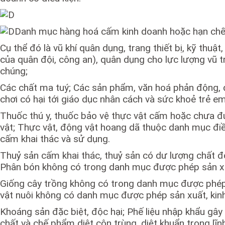
Danh mục hàng hoá cấm kinh doanh hoặc hạn chế 
Cụ thể đó là vũ khí quân dụng, trang thiết bị, kỹ thuậ
của quân đội, công an), quân dụng cho lực lượng vũ tr
chúng;
Các chất ma tuý; Các sản phẩm, văn hoá phản động, đồ
chơi có hại tới giáo dục nhân cách và sức khoẻ trẻ em 
Thuốc thú y, thuốc bảo vệ thực vật cấm hoặc chưa đư
vật; Thực vật, động vật hoang dã thuộc danh mục điề
cấm khai thác và sử dụng.
Thuỷ sản cấm khai thác, thuỷ sản có dư lượng chất đ
Phân bón không có trong danh mục được phép sản xuấ
Giống cây trồng không có trong danh mục được phép s
vật nuôi không có danh mục được phép sản xuất, kinh 
Khoáng sản đặc biệt, độc hại; Phế liệu nhập khẩu gây
chất và chế phẩm diệt côn trùng, diệt khuẩn trong lĩ