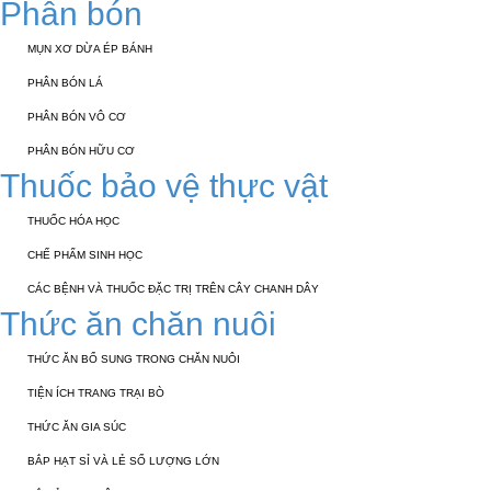
Phân bón
MỤN XƠ DỪA ÉP BÁNH
PHÂN BÓN LÁ
PHÂN BÓN VÔ CƠ
PHÂN BÓN HỮU CƠ
Thuốc bảo vệ thực vật
THUỐC HÓA HỌC
CHẾ PHẨM SINH HỌC
CÁC BỆNH VÀ THUỐC ĐẶC TRỊ TRÊN CÂY CHANH DÂY
Thức ăn chăn nuôi
THỨC ĂN BỔ SUNG TRONG CHĂN NUÔI
TIỆN ÍCH TRANG TRẠI BÒ
THỨC ĂN GIA SÚC
BẮP HẠT SỈ VÀ LẺ SỐ LƯỢNG LỚN