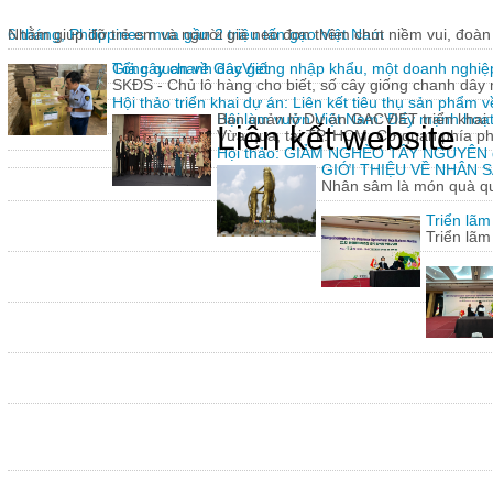
6 tháng, Philippines mua gần 2 triệu tấn gạo Việt Nam
Nhằm giúp đỡ trẻ em và người già neo đơn thêm chút niềm vui, đoàn 
Giả cây chanh dây giống nhập khẩu, một doanh nghiệp
Tổng quan về GacViet
SKĐS - Chủ lô hàng cho biết, số cây giống chanh dâ
Hội thảo triển khai dự án: Liên kết tiêu thụ sản phẩm 
Hội làm vườn Việt Nam: Đẩy mạnh hoạt 
Ban quản lý Dự án GACVIET triển khai: 
Liên kết website
Vừa qua, tại TP. HCM, Cơ quan phía p
Hội thảo: GIẢM NGHÈO TÂY NGUYÊN
GIỚI THIỆU VỀ NHÂN
Nhân sâm là món quà quý
Triển lã
Triển lã