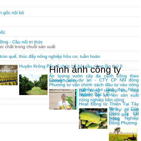
n gốc nội bộ
uốc
ng - Cầu nối tri thức
hực chất trong chuỗi sản xuất
trùn quế, thúc đẩy nông nghiệp hữu cơ, tuần hoàn
Huyện Krông Pắc tổ chức Lễ hội sầu riêng lần thứ II
Hình ảnh công ty
Ấn tượng vườn cây đa canh trồng theo
Chuyên viên dự án - CTY CP NN đông
hướng hữu cơ
Phương tư vấn chính sách đầu tư vào nông
nghiệp cho lãnh đạo Nông
Đất nông nghiệp thu hẹp
Nghiệp Bạc Liêu
nhanh, áp lực lên sản xuất
nông nghiệp bền vững
Hoạt Động từ Thiện Tại Tây
Ninh Của
'Bí kíp' để xoài
Công Ty CP
cho quả tới
Nông Nghiệp
2,6kg
Đông Phương