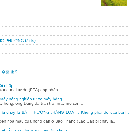
G PHƯƠNG tài trợ
만불 수출 협약
ội nhập
hương mại tự do (FTA) góp phần...
 máy nông nghiệp từ xe máy hỏng
y hỏng, ông Dung đã trăn trở, mày mò sản...
 bị cháy lá BÂT THƯỜNG ,HÀNG LOẠT : Không phải do sâu bệnh,
tiên hoa màu của nông dân ở Bảo Thắng (Lào Cai) bị cháy lá....
uật trồng và chăm sóc cây Đinh lăng