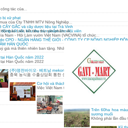
công tác của...
 bị xử phạt
y mua của Cty TNHH MTV Nông Nghiệp...
về CÂY GẤC và cây dược liệu tại Trà Vinh
động kết nối, tiêu thụ sản phẩm cho hội viên
Hội thảo Liên kết tiêu thụ sản phẩm về...
hía Nam - Hội Làm vườn Việt Nam (VACVINA) tổ chức...
 do CPO - NGÂN HÀNG THẾ GIỚI - CÔNG TY CP NÔNG NGHIỆP ĐÔN
 SÂM HÀN QUỐC
 giá mà thiên nhiên ban tặng. Nhân sâm có nguồn gốc từ...
m tại Hàn Quốc năm 2022
m tại Hàn Quốc năm 2022
(주)명전바이오· 베트남 mekong herbals corporation 기업 100
충북 농식품 수출상담회 통한 성과에 감사
Cơ hội và thách thức cho nông sản Việt Nam khi h
Việc Việt Nam tham gia hàng loạt các hiệp định t
Lão nông 'gàn' sáng chế hàng loạt
Từ những động cơ, phụ tùng xe má
Trên 60ha hoa màu
sương muối
Không phải lần đầu 
Kỹ th