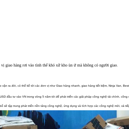
n vị giao hàng rơi vào tình thế khó xử kho ùn ứ mà không có người giao.
 vận ra đời, có thể kể tới các đơn vị như Giao hàng nhanh, giao hàng tiết kiệm, Ninja Van, Best
USD đầu tư vào VN trong vòng 5 năm tới để phát triển các giải pháp công nghệ tài chính, công 
bố sẽ tập trung phát triển nền tảng công nghệ, ứng dụng và tích hợp các công nghệ mới, và tiếp