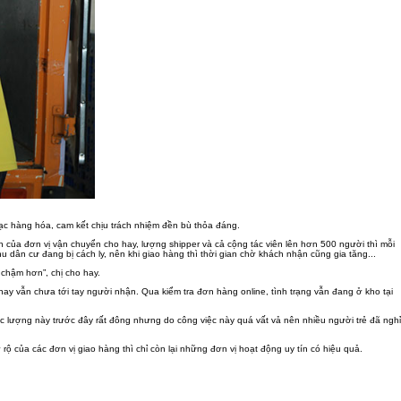
 lạc hàng hóa, cam kết chịu trách nhiệm đền bù thỏa đáng.
 của đơn vị vận chuyển cho hay, lượng shipper và cả cộng tác viên lên hơn 500 người thì mỗi
dân cư đang bị cách ly, nên khi giao hàng thì thời gian chờ khách nhận cũng gia tăng...
 chậm hơn”, chị cho hay.
ay vẫn chưa tới tay người nhận. Qua kiểm tra đơn hàng online, tình trạng vẫn đang ở kho tại
 lực lượng này trước đây rất đông nhưng do công việc này quá vất vả nên nhiều người trẻ đã nghỉ
rộ của các đơn vị giao hàng thì chỉ còn lại những đơn vị hoạt động uy tín có hiệu quả.