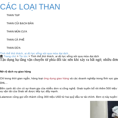
CÁC LOẠI THAN
THAN TẠP
THAN CỦI BẠCH ĐÀN
THAN MÙN CƯA
THAN CÀ PHÊ
THAN DỪA
Tình thế thử thách, ai đủ lực sống sót qua mùa đại dịch
Trang chủ
>
Tin tức
> Tình thế thử thách, ai đủ lực sống sót qua mùa đại dịch
Tận dụng hạ tầng vận chuyển từ phía đối tác nên khi xảy ra bất ngờ, nhiều đơ
Nở rộ dịch vụ giao hàng
Chỉ trong thời gian ngắn, hàng loạt
ứng dụng giao hàng
và các doanh nghiệp trong lĩnh vực giao
DHL...
Bên cạnh đó còn có sự tham gia của nhiều đơn vị công nghệ. Grab tuyên bố rót thêm 500 triệu 
vụ vận tải của Grab sẽ được tiếp tục đẩy mạnh.
Lalamove cũng gọi vốn thành công 300 triệu USD từ hai quỹ đầu tư tài chính. Đơn vị này tuyên 