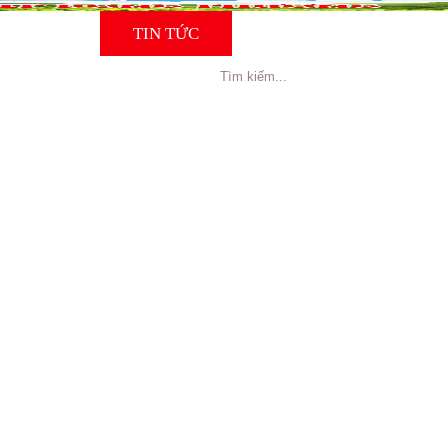
NG CÁO
TIN TỨC
TUYỂN DỤNG