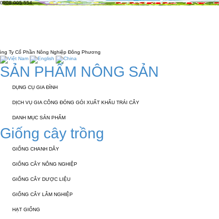
0908 005 554
TRANG CHỦ
GIỚI THIỆU
KỸ THUẬT 
LIÊN HỆ
Nông Nghiệp Đông Phương
SẢN PHẨM NÔNG SẢN
DỤNG CỤ GIA ĐÌNH
DỊCH VỤ GIA CÔNG ĐÓNG GÓI XUẤT KHẨU TRÁI CÂY
DANH MỤC SẢN PHẨM
Giống cây trồng
GIỐNG CHANH DÂY
GIỐNG CÂY NÔNG NGHIỆP
GIỐNG CÂY DƯỢC LIỆU
GIỐNG CÂY LÂM NGHIỆP
HẠT GIỐNG