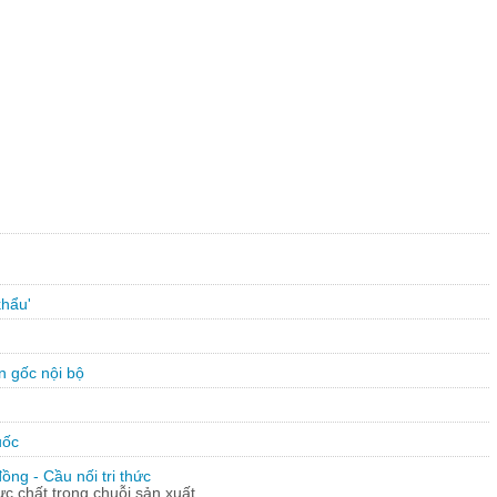
khẩu'
n gốc nội bộ
uốc
ng - Cầu nối tri thức
hực chất trong chuỗi sản xuất