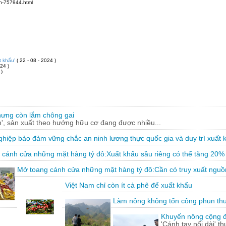
ch-757944.html
t khẩu'
( 22 - 08 - 2024 )
24 )
 )
hưng còn lắm chông gai
, sản xuất theo hướng hữu cơ đang được nhiều...
hiệp bảo đảm vững chắc an ninh lương thực quốc gia và duy trì xuất 
 cánh cửa những mặt hàng tỷ đô:Xuất khẩu sầu riêng có thể tăng 20%
Mở toang cánh cửa những mặt hàng tỷ đô:Cần có truy xuất nguồ
Việt Nam chỉ còn ít cà phê để xuất khẩu
Làm nông không tốn công phun th
Khuyến nông cộng đồ
'Cánh tay nối dài' t