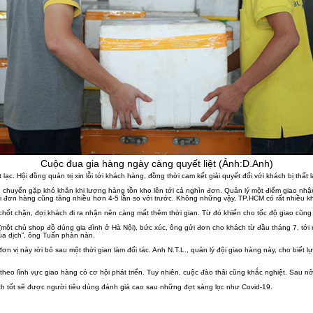
Cuộc đua gia hàng ngày càng quyết liệt (Ảnh:D.Anh)
c. Hội đồng quản trị xin lỗi tới khách hàng, đồng thời cam kết giải quyết đối với khách bị thất
 chuyển gặp khó khăn khi lượng hàng tồn kho lên tới cả nghìn đơn. Quản lý một điểm giao nhận
 đơn hàng cũng tăng nhiều hơn 4-5 lần so với trước. Không những vậy, TP.HCM có rất nhiều khu 
i chốt chặn, đợi khách đi ra nhận nên càng mất thêm thời gian. Từ đó khiến cho tốc độ giao cũng
ột chủ shop đồ dùng gia đình ở Hà Nội), bức xúc, ông gửi đơn cho khách từ đầu tháng 7, tới n
ùa dịch”, ông Tuấn phàn nàn.
n vị này rời bỏ sau một thời gian làm đối tác. Anh N.T.L., quản lý đội giao hàng này, cho biết
heo lĩnh vực giao hàng có cơ hội phát triển. Tuy nhiên, cuộc đào thải cũng khắc nghiệt. Sau nở 
h tốt sẽ được người tiêu dùng đánh giá cao sau những đợt sàng lọc như Covid-19.