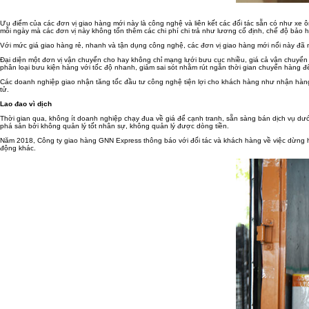
Ưu điểm của các đơn vị giao hàng mới này là công nghệ và liên kết các đối tác sẵn có như xe ô
mỗi ngày mà các đơn vị này không tốn thêm các chi phí chi trả như lương cố định, chế độ bảo hi
Với mức giá giao hàng rẻ, nhanh và tận dụng công nghệ, các đơn vị giao hàng mới nổi này đã n
Đại diện một đơn vị vận chuyển cho hay không chỉ mạng lưới bưu cục nhiều, giá cả vận chuyển 
phân loại bưu kiện hàng với tốc độ nhanh, giảm sai sót nhằm rút ngắn thời gian chuyển hàng đ
Các doanh nghiệp giao nhận tăng tốc đầu tư công nghệ tiện lợi cho khách hàng như nhận hàng 
tử.
Lao đao vì dịch
Thời gian qua, không ít doanh nghiệp chạy đua về giá để cạnh tranh, sẵn sàng bán dịch vụ dướ
phá sản bởi không quản lý tốt nhân sự, không quản lý được dòng tiền.
Năm 2018, Công ty giao hàng GNN Express thông báo với đối tác và khách hàng về việc dừng h
động khác.