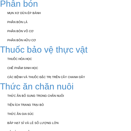
Phân bón
MỤN XƠ DỪA ÉP BÁNH
PHÂN BÓN LÁ
PHÂN BÓN VÔ CƠ
PHÂN BÓN HỮU CƠ
Thuốc bảo vệ thực vật
THUỐC HÓA HỌC
CHẾ PHẨM SINH HỌC
CÁC BỆNH VÀ THUỐC ĐẶC TRỊ TRÊN CÂY CHANH DÂY
Thức ăn chăn nuôi
THỨC ĂN BỔ SUNG TRONG CHĂN NUÔI
TIỆN ÍCH TRANG TRẠI BÒ
THỨC ĂN GIA SÚC
BẮP HẠT SỈ VÀ LẺ SỐ LƯỢNG LỚN