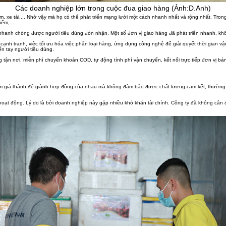
Các doanh nghiệp lớn trong cuộc đua giao hàng (Ảnh:D.Anh)
m, xe tải,... Nhờ vậy mà họ có thể phát triển mạng lưới một cách nhanh nhất và rộng nhất. Tron
ểm,...
hanh chóng được người tiêu dùng đón nhận. Một số đơn vị giao hàng đã phát triển nhanh, không
cạnh tranh, việc tối ưu hóa việc phân loại hàng, ứng dụng công nghệ để giải quyết thời gian 
ến tay người tiêu dùng.
tận nơi, miễn phí chuyển khoản COD, tự động tính phí vận chuyển, kết nối trực tiếp đơn vị bá
i giá thành để giành hợp đồng của nhau mà không đảm bảo được chất lượng cam kết, thường xuyên
oạt động. Lý do là bởi doanh nghiệp này gặp nhiều khó khăn tài chính. Công ty đã không cân 