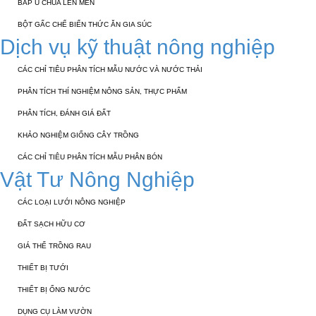
BẮP Ủ CHUA LÊN MEN
BỘT GẤC CHẾ BIẾN THỨC ĂN GIA SÚC
Dịch vụ kỹ thuật nông nghiệp
CÁC CHỈ TIÊU PHÂN TÍCH MẪU NƯỚC VÀ NƯỚC THẢI
PHÂN TÍCH THÍ NGHIỆM NÔNG SẢN, THỰC PHẨM
PHÂN TÍCH, ĐÁNH GIÁ ĐẤT
KHẢO NGHIỆM GIỐNG CÂY TRỒNG
CÁC CHỈ TIÊU PHÂN TÍCH MẪU PHÂN BÓN
Vật Tư Nông Nghiệp
CÁC LOẠI LƯỚI NÔNG NGHIỆP
ĐẤT SẠCH HỮU CƠ
GIÁ THỂ TRỒNG RAU
THIẾT BỊ TƯỚI
THIẾT BỊ ỐNG NƯỚC
DỤNG CỤ LÀM VƯỜN