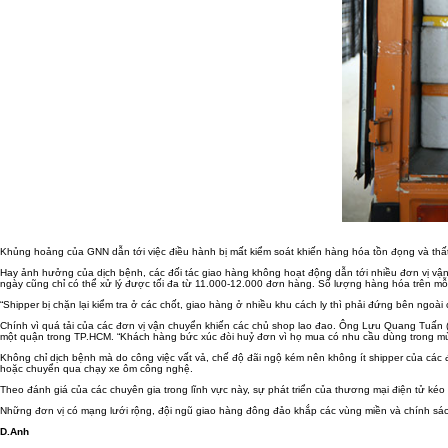
Khủng hoảng của GNN dẫn tới việc điều hành bị mất kiểm soát khiến hàng hóa tồn đọng và thất lạ
Hay ảnh hưởng của dịch bệnh, các đối tác giao hàng không hoạt động dẫn tới nhiều đơn vị vận
ngày cũng chỉ có thể xử lý được tối đa từ 11.000-12.000 đơn hàng. Số lượng hàng hóa trên mỗi
“Shipper bị chặn lại kiểm tra ở các chốt, giao hàng ở nhiều khu cách ly thì phải đứng bên ngoà
Chính vì quá tải của các đơn vị vận chuyển khiến các chủ shop lao đao. Ông Lưu Quang Tuấn (m
một quận trong TP.HCM. “Khách hàng bức xúc đòi huỷ đơn vì họ mua có nhu cầu dùng trong m
Không chỉ dịch bệnh mà do công việc vất vả, chế độ đãi ngộ kém nên không ít shipper của các đơ
hoặc chuyển qua chạy xe ôm công nghệ.
Theo đánh giá của các chuyên gia trong lĩnh vực này, sự phát triển của thương mại điện tử kéo t
Những đơn vị có mạng lưới rộng, đội ngũ giao hàng đông đảo khắp các vùng miền và chính sác
D.Anh