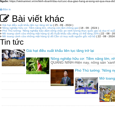
Nguồn:
https://vietnamnet.vn/vn/kinh-doanh/dau-tu/cuoc-dua-giao-hang-ai-song-sot-qua-mua-di
Bản in
Bài viết khác
Giá hạt điều xuất khẩu liên tục tăng trở lại
( 25 - 09 - 2024 )
Nông nghiệp hữu cơ: Tiềm năng lớn, nhưng còn lắm chông gai
( 18 - 09 - 2024 )
Phó Thủ tướng: 'Nông nghiệp bảo đảm vững chắc an ninh lương thực quốc gia và duy trì xuấ
Mở toang cánh cửa những mặt hàng tỷ đô:Xuất khẩu sầu riêng có thể tăng 20%
( 22 - 08 - 20
Mở toang cánh cửa những mặt hàng tỷ đô:Cần có truy xuất nguồn gốc nội bộ
( 22 - 08 - 2024
Tin tức
Giá hạt điều xuất khẩu liên tục tăng trở lại
Nông nghiệp hữu cơ: Tiềm năng lớn, n
QUẢNG NINH-Hiện nay, nông sản 'xanh'
Phó Thủ tướng: 'Nông ng
Mở toang