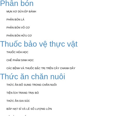
Phân bón
MỤN XƠ DỪA ÉP BÁNH
PHÂN BÓN LÁ
PHÂN BÓN VÔ CƠ
PHÂN BÓN HỮU CƠ
Thuốc bảo vệ thực vật
THUỐC HÓA HỌC
CHẾ PHẨM SINH HỌC
CÁC BỆNH VÀ THUỐC ĐẶC TRỊ TRÊN CÂY CHANH DÂY
Thức ăn chăn nuôi
THỨC ĂN BỔ SUNG TRONG CHĂN NUÔI
TIỆN ÍCH TRANG TRẠI BÒ
THỨC ĂN GIA SÚC
BẮP HẠT SỈ VÀ LẺ SỐ LƯỢNG LỚN