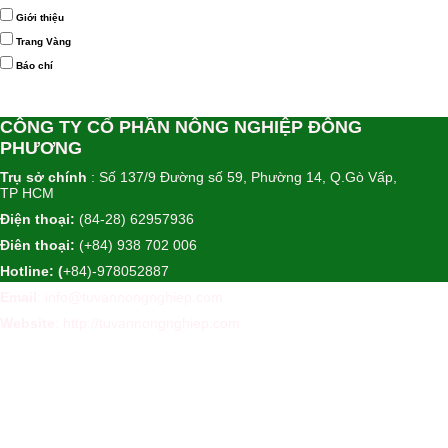
Giới thiệu
Trang Vàng
Báo chí
CÔNG TY CỔ PHẦN NÔNG NGHIỆP ĐÔNG
PHƯƠNG
Trụ sở chính
: Số 137/9 Đường số 59, Phường 14, Q.Gò Vấp,
TP HCM
Điện thoại:
(84-28) 62957936
Điên thoại:
(+84) 938 702 006
Hotline: (
+84)-978052887
Email
: info@tuvannongnghiep.com
Website
:
http://tuvannongnghiep.com