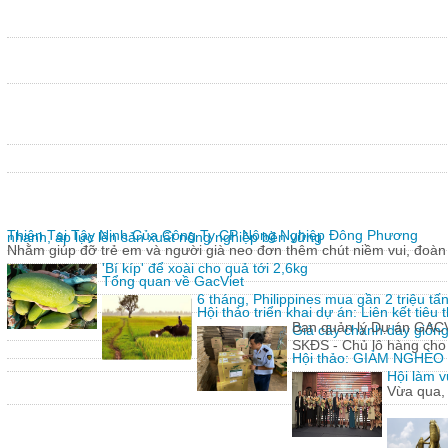
Thiện Tại Tây Ninh Của Công Ty CP Nông Nghiệp Đông Phương
nhanh, áp lực lên sản xuất nông nghiệp bền vững
Nhằm giúp đỡ trẻ em và người già neo đơn thêm chút niềm vui, đoàn 
'Bí kíp' để xoài cho quả tới 2,6kg
Tổng quan về GacViet
6 tháng, Philippines mua gần 2 triệu t
Hội thảo triển khai dự án: Liên kết tiê
Ban quản lý Dự án GACVIE
Giả cây chanh dây giống
SKĐS - Chủ lô hàng cho
Hội thảo: GIẢM NGHÈ
Hội làm v
Vừa qua,