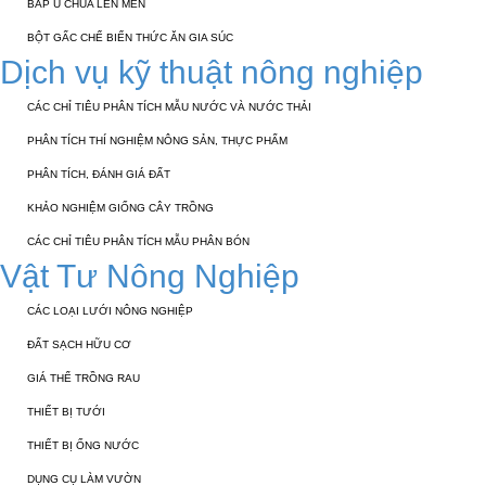
BẮP Ủ CHUA LÊN MEN
BỘT GẤC CHẾ BIẾN THỨC ĂN GIA SÚC
Dịch vụ kỹ thuật nông nghiệp
CÁC CHỈ TIÊU PHÂN TÍCH MẪU NƯỚC VÀ NƯỚC THẢI
PHÂN TÍCH THÍ NGHIỆM NÔNG SẢN, THỰC PHẨM
PHÂN TÍCH, ĐÁNH GIÁ ĐẤT
KHẢO NGHIỆM GIỐNG CÂY TRỒNG
CÁC CHỈ TIÊU PHÂN TÍCH MẪU PHÂN BÓN
Vật Tư Nông Nghiệp
CÁC LOẠI LƯỚI NÔNG NGHIỆP
ĐẤT SẠCH HỮU CƠ
GIÁ THỂ TRỒNG RAU
THIẾT BỊ TƯỚI
THIẾT BỊ ỐNG NƯỚC
DỤNG CỤ LÀM VƯỜN