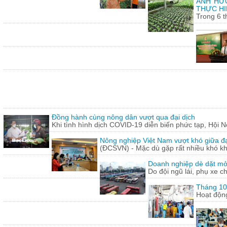
ẢNH HƯỞ
THỰC HI
Trong 6 t
Đồng hành cùng nông dân vượt qua đại dịch
Khi tình hình dịch COVID-19 diễn biến phức tạp, Hội N
Nông nghiệp Việt Nam vượt khó giữa đ
(ĐCSVN) - Mặc dù gặp rất nhiều khó kh
Doanh nghiệp dè dặt mở l
Do đội ngũ lái, phụ xe c
Tháng 10:
Hoạt động