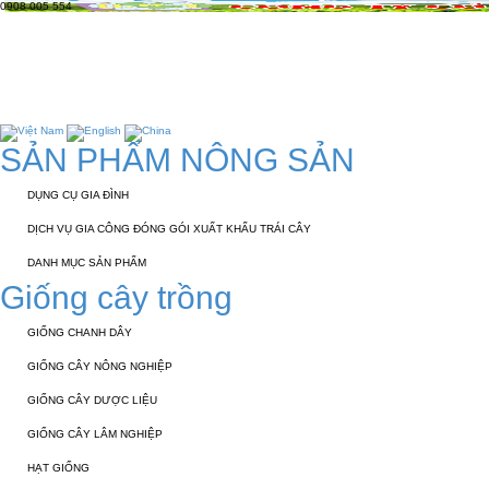
0908 005 554
TRANG CHỦ
GIỚI THIỆU
KỸ THUẬT 
TUYỂN DỤNG
LIÊN HỆ
SẢN PHẨM NÔNG SẢN
DỤNG CỤ GIA ĐÌNH
DỊCH VỤ GIA CÔNG ĐÓNG GÓI XUẤT KHẨU TRÁI CÂY
DANH MỤC SẢN PHẨM
Giống cây trồng
GIỐNG CHANH DÂY
GIỐNG CÂY NÔNG NGHIỆP
GIỐNG CÂY DƯỢC LIỆU
GIỐNG CÂY LÂM NGHIỆP
HẠT GIỐNG