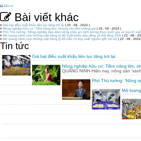
Bản in
Bài viết khác
Giá hạt điều xuất khẩu liên tục tăng trở lại
( 25 - 09 - 2024 )
Nông nghiệp hữu cơ: Tiềm năng lớn, nhưng còn lắm chông gai
( 18 - 09 - 2024 )
Phó Thủ tướng: 'Nông nghiệp bảo đảm vững chắc an ninh lương thực quốc gia và duy trì xuấ
Mở toang cánh cửa những mặt hàng tỷ đô:Xuất khẩu sầu riêng có thể tăng 20%
( 22 - 08 - 20
Mở toang cánh cửa những mặt hàng tỷ đô:Cần có truy xuất nguồn gốc nội bộ
( 22 - 08 - 2024
Tin tức
Giá hạt điều xuất khẩu liên tục tăng trở lại
Nông nghiệp hữu cơ: Tiềm năng lớn, n
QUẢNG NINH-Hiện nay, nông sản 'xanh'
Phó Thủ tướng: 'Nông ng
Mở toang