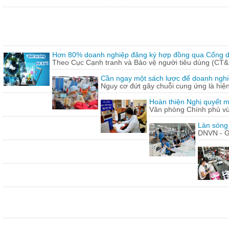
Hơn 80% doanh nghiệp đăng ký hợp đồng qua Cổng dị
Theo Cục Cạnh tranh và Bảo vệ người tiêu dùng (CT&
Cần ngay một sách lược để doanh nghiệp
Nguy cơ đứt gãy chuỗi cung ứng là hiện 
Hoàn thiện Nghị quyết m
Văn phòng Chính phủ vừ
Làn sóng
DNVN - G