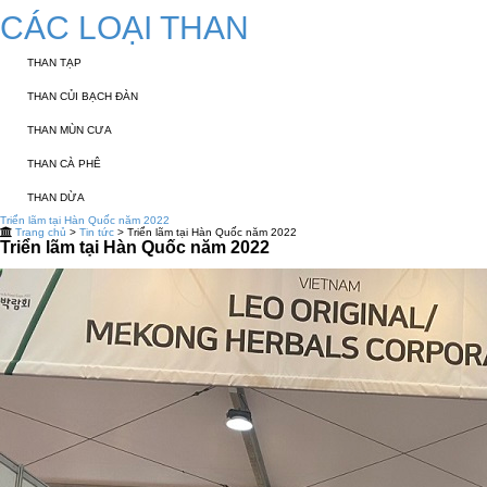
CÁC LOẠI THAN
THAN TẠP
THAN CỦI BẠCH ĐÀN
THAN MÙN CƯA
THAN CÀ PHÊ
THAN DỪA
Triển lãm tại Hàn Quốc năm 2022
Trang chủ
>
Tin tức
> Triển lãm tại Hàn Quốc năm 2022
Triển lãm tại Hàn Quốc năm 2022