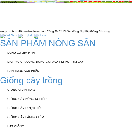
0908 005 554
TRANG CHỦ
GIỚI THIỆU
KỸ THUẬT 
LIÊN HỆ
bsite của Công Ty Cổ Phần Nông Nghiệp Đông Phương
SẢN PHẨM NÔNG SẢN
DỤNG CỤ GIA ĐÌNH
DỊCH VỤ GIA CÔNG ĐÓNG GÓI XUẤT KHẨU TRÁI CÂY
DANH MỤC SẢN PHẨM
Giống cây trồng
GIỐNG CHANH DÂY
GIỐNG CÂY NÔNG NGHIỆP
GIỐNG CÂY DƯỢC LIỆU
GIỐNG CÂY LÂM NGHIỆP
HẠT GIỐNG