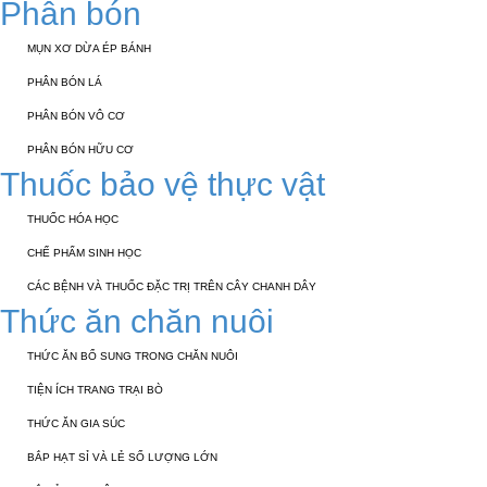
Phân bón
MỤN XƠ DỪA ÉP BÁNH
PHÂN BÓN LÁ
PHÂN BÓN VÔ CƠ
PHÂN BÓN HỮU CƠ
Thuốc bảo vệ thực vật
THUỐC HÓA HỌC
CHẾ PHẨM SINH HỌC
CÁC BỆNH VÀ THUỐC ĐẶC TRỊ TRÊN CÂY CHANH DÂY
Thức ăn chăn nuôi
THỨC ĂN BỔ SUNG TRONG CHĂN NUÔI
TIỆN ÍCH TRANG TRẠI BÒ
THỨC ĂN GIA SÚC
BẮP HẠT SỈ VÀ LẺ SỐ LƯỢNG LỚN