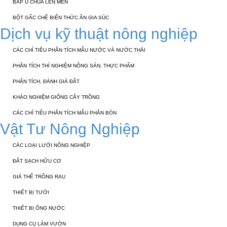
BẮP Ủ CHUA LÊN MEN
BỘT GẤC CHẾ BIẾN THỨC ĂN GIA SÚC
Dịch vụ kỹ thuật nông nghiệp
CÁC CHỈ TIÊU PHÂN TÍCH MẪU NƯỚC VÀ NƯỚC THẢI
PHÂN TÍCH THÍ NGHIỆM NÔNG SẢN, THỰC PHẨM
PHÂN TÍCH, ĐÁNH GIÁ ĐẤT
KHẢO NGHIỆM GIỐNG CÂY TRỒNG
CÁC CHỈ TIÊU PHÂN TÍCH MẪU PHÂN BÓN
Vật Tư Nông Nghiệp
CÁC LOẠI LƯỚI NÔNG NGHIỆP
ĐẤT SẠCH HỮU CƠ
GIÁ THỂ TRỒNG RAU
THIẾT BỊ TƯỚI
THIẾT BỊ ỐNG NƯỚC
DỤNG CỤ LÀM VƯỜN