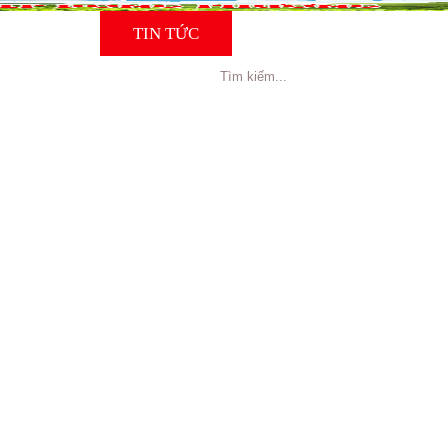
NG CÁO
TIN TỨC
TUYỂN DỤNG