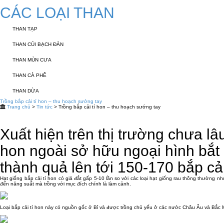
CÁC LOẠI THAN
THAN TẠP
THAN CỦI BẠCH ĐÀN
THAN MÙN CƯA
THAN CÀ PHÊ
THAN DỪA
Trồng bắp cải tí hon – thu hoạch sướng tay
Trang chủ
>
Tin tức
> Trồng bắp cải tí hon – thu hoạch sướng tay
Xuất hiện trên thị trường chưa lâ
hon ngoài sở hữu ngoại hình bắt 
thành quả lên tới 150-170 bắp cả
Hạt giống bắp cải tí hon có giá đắt gấp 5-10 lần so với các loại hạt giống rau thông thườn
đến năng suất mà trồng với mục đích chính là làm cảnh.
Loại bắp cải tí hon này có nguồn gốc ở Bỉ và được trồng chủ yếu ở các nước Châu Âu và Bắc M