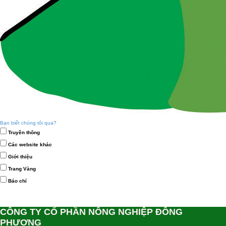
Bạn biết chúng tôi qua?
Truyền thông
Các website khác
Giới thiệu
Trang Vàng
Báo chí
CÔNG TY CỔ PHẦN NÔNG NGHIỆP ĐÔNG
PHƯƠNG