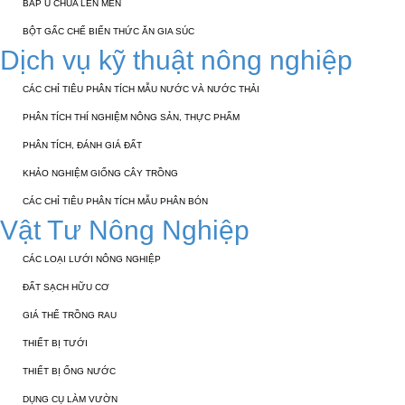
BẮP Ủ CHUA LÊN MEN
BỘT GẤC CHẾ BIẾN THỨC ĂN GIA SÚC
Dịch vụ kỹ thuật nông nghiệp
CÁC CHỈ TIÊU PHÂN TÍCH MẪU NƯỚC VÀ NƯỚC THẢI
PHÂN TÍCH THÍ NGHIỆM NÔNG SẢN, THỰC PHẨM
PHÂN TÍCH, ĐÁNH GIÁ ĐẤT
KHẢO NGHIỆM GIỐNG CÂY TRỒNG
CÁC CHỈ TIÊU PHÂN TÍCH MẪU PHÂN BÓN
Vật Tư Nông Nghiệp
CÁC LOẠI LƯỚI NÔNG NGHIỆP
ĐẤT SẠCH HỮU CƠ
GIÁ THỂ TRỒNG RAU
THIẾT BỊ TƯỚI
THIẾT BỊ ỐNG NƯỚC
DỤNG CỤ LÀM VƯỜN