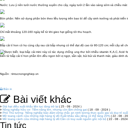
Nước: Lưu ý nên tưới nước thường xuyên cho cây, ngày tưới 2 lần vào sáng sớm và chiều mát ch
Bón phân: Nên sử dụng phân bón theo liều lượng trên bao bì để cây sinh trưởng và phát triển 
Chỉ mất khoảng 120-160 ngày kể từ khi gieo hạt giống tới thu hoạch.
Bắp cải tí hon có họ cùng cây rau cải bắp nhưng có thể đạt độ cao từ 80-120 cm; mỗi cây sẽ ch
Được biết, loại bắp cải mini này có tác dụng chống ung thư bởi nhiều vitamin K,A,C, Acid
biến từ bắp cải tí hon phần lớn đều ngon bởi vị ngọt, sần sật, bùi bùi và thanh mát, giàu dinh d
Nguồn : tintucnongnghiep.vn
Bản in
Bài viết khác
Giá hạt điều xuất khẩu liên tục tăng trở lại
( 25 - 09 - 2024 )
Nông nghiệp hữu cơ: Tiềm năng lớn, nhưng còn lắm chông gai
( 18 - 09 - 2024 )
Phó Thủ tướng: 'Nông nghiệp bảo đảm vững chắc an ninh lương thực quốc gia và duy trì xuấ
Mở toang cánh cửa những mặt hàng tỷ đô:Xuất khẩu sầu riêng có thể tăng 20%
( 22 - 08 - 20
Mở toang cánh cửa những mặt hàng tỷ đô:Cần có truy xuất nguồn gốc nội bộ
( 22 - 08 - 2024
Tin tức