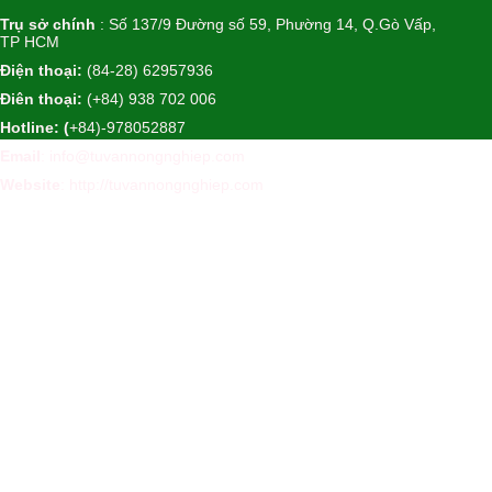
Trụ sở chính
: Số 137/9 Đường số 59, Phường 14, Q.Gò Vấp,
TP HCM
Điện thoại:
(84-28) 62957936
Điên thoại:
(+84) 938 702 006
Hotline: (
+84)-978052887
Email
: info@tuvannongnghiep.com
Website
:
http://tuvannongnghiep.com