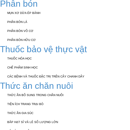
Phân bón
MỤN XƠ DỪA ÉP BÁNH
PHÂN BÓN LÁ
PHÂN BÓN VÔ CƠ
PHÂN BÓN HỮU CƠ
Thuốc bảo vệ thực vật
THUỐC HÓA HỌC
CHẾ PHẨM SINH HỌC
CÁC BỆNH VÀ THUỐC ĐẶC TRỊ TRÊN CÂY CHANH DÂY
Thức ăn chăn nuôi
THỨC ĂN BỔ SUNG TRONG CHĂN NUÔI
TIỆN ÍCH TRANG TRẠI BÒ
THỨC ĂN GIA SÚC
BẮP HẠT SỈ VÀ LẺ SỐ LƯỢNG LỚN