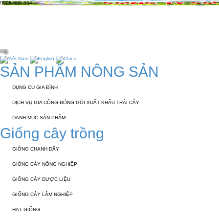
0908 005 554
TRANG CHỦ
GIỚI THIỆU
KỸ THUẬT 
TUYỂN DỤNG
LIÊN HỆ
SẢN PHẨM NÔNG SẢN
DỤNG CỤ GIA ĐÌNH
DỊCH VỤ GIA CÔNG ĐÓNG GÓI XUẤT KHẨU TRÁI CÂY
DANH MỤC SẢN PHẨM
Giống cây trồng
GIỐNG CHANH DÂY
GIỐNG CÂY NÔNG NGHIỆP
GIỐNG CÂY DƯỢC LIỆU
GIỐNG CÂY LÂM NGHIỆP
HẠT GIỐNG