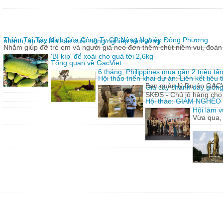
Thiện Tại Tây Ninh Của Công Ty CP Nông Nghiệp Đông Phương
nhanh, áp lực lên sản xuất nông nghiệp bền vững
Nhằm giúp đỡ trẻ em và người già neo đơn thêm chút niềm vui, đoàn 
'Bí kíp' để xoài cho quả tới 2,6kg
Tổng quan về GacViet
6 tháng, Philippines mua gần 2 triệu t
Hội thảo triển khai dự án: Liên kết tiê
Ban quản lý Dự án GACVIE
Giả cây chanh dây giống
SKĐS - Chủ lô hàng cho
Hội thảo: GIẢM NGHÈ
Hội làm v
Vừa qua,