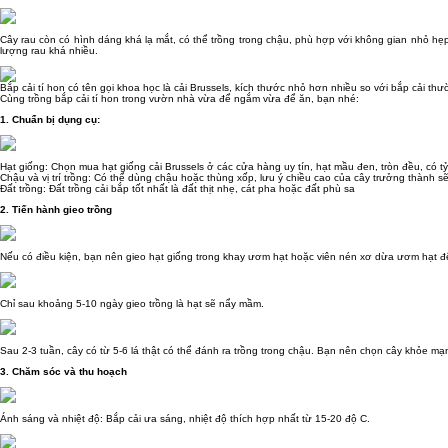
Cây rau còn có hình dáng khá lạ mắt, có thể trồng trong chậu, phù hợp với không gian nhỏ hẹp 
lượng rau khá nhiều.
Bắp cải tí hon có tên gọi khoa học là cải Brussels, kích thước nhỏ hơn nhiều so với bắp cải thư
Cùng trồng bắp cải tí hon trong vườn nhà vừa để ngắm vừa để ăn, bạn nhé:
1. Chuẩn bị dụng cụ:
Hạt giống: Chọn mua hạt giống cải Brussels ở các cửa hàng uy tín, hạt mầu đen, tròn đều, có t
Chậu và vị trí trồng: Có thể dùng chậu hoặc thùng xốp, lưu ý chiều cao của cây trưởng thành sẽ
Đất trồng: Đất trồng cải bắp tốt nhất là đất thịt nhẹ, cát pha hoặc đất phù sa
2. Tiến hành gieo trồng
Nếu có điều kiện, bạn nên gieo hạt giống trong khay ươm hạt hoặc viên nén xơ dừa ươm hạt đ
Chỉ sau khoảng 5-10 ngày gieo trồng là hạt sẽ nẩy mầm.
Sau 2-3 tuần, cây có từ 5-6 lá thật có thể đánh ra trồng trong chậu. Bạn nên chọn cây khỏe mạn
3. Chăm sóc và thu hoạch
Ánh sáng và nhiệt độ: Bắp cải ưa sáng, nhiệt độ thích hợp nhất từ 15-20 độ C.