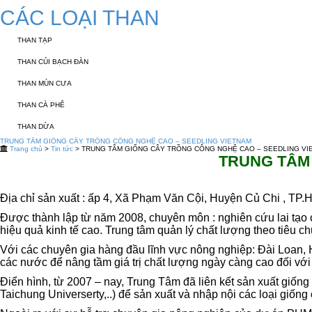
CÁC LOẠI THAN
THAN TẠP
THAN CỦI BẠCH ĐÀN
THAN MÙN CƯA
THAN CÀ PHÊ
THAN DỪA
TRUNG TÂM GIỐNG CÂY TRỒNG CÔNG NGHỆ CAO – SEEDLING VIETNAM
Trang chủ
>
Tin tức
> TRUNG TÂM GIỐNG CÂY TRỒNG CÔNG NGHỆ CAO – SEEDLING VI
TRUNG TÂM
Địa chỉ sản xuất : ấp 4, Xã Phạm Văn Cội, Huyện Củ Chi , TP.
Được thành lập từ năm 2008, chuyên môn : nghiên cứu lai tạo c
hiệu quả kinh tế cao. Trung tâm quản lý chất lượng theo tiêu 
Với các chuyên gia hàng đầu lĩnh vực nông nghiệp: Đài Loan, 
các nước để nâng tầm giá trị chất lượng ngày càng cao đối với
Điển hình, từ 2007 – nay, Trung Tâm đã liên kết sản xuất giốn
Taichung Universerty,..) để sản xuất và nhập nội các loại giốn