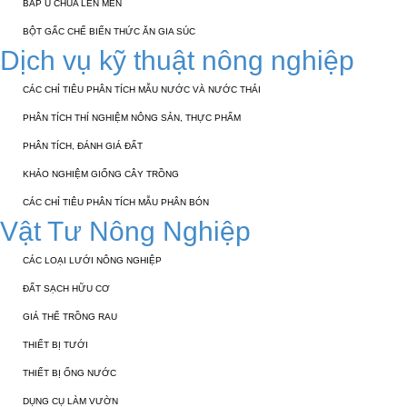
BẮP Ủ CHUA LÊN MEN
BỘT GẤC CHẾ BIẾN THỨC ĂN GIA SÚC
Dịch vụ kỹ thuật nông nghiệp
CÁC CHỈ TIÊU PHÂN TÍCH MẪU NƯỚC VÀ NƯỚC THẢI
PHÂN TÍCH THÍ NGHIỆM NÔNG SẢN, THỰC PHẨM
PHÂN TÍCH, ĐÁNH GIÁ ĐẤT
KHẢO NGHIỆM GIỐNG CÂY TRỒNG
CÁC CHỈ TIÊU PHÂN TÍCH MẪU PHÂN BÓN
Vật Tư Nông Nghiệp
CÁC LOẠI LƯỚI NÔNG NGHIỆP
ĐẤT SẠCH HỮU CƠ
GIÁ THỂ TRỒNG RAU
THIẾT BỊ TƯỚI
THIẾT BỊ ỐNG NƯỚC
DỤNG CỤ LÀM VƯỜN