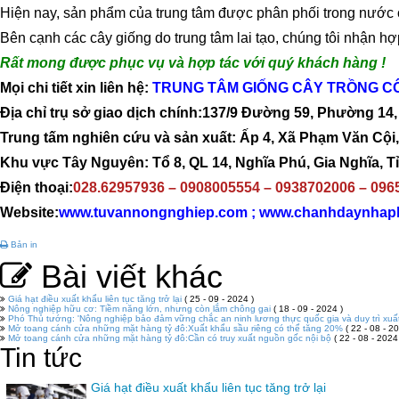
Hiện nay, sản phẩm của trung tâm được phân phối trong nước 
Bên cạnh các cây giống do trung tâm lai tạo, chúng tôi nhận hợ
Rất mong được phục vụ và hợp tác với quý khách hàng !
Mọi chi tiết xin liên hệ:
TRUNG TÂM GIỐNG CÂY TRỒNG CÔ
Địa chỉ trụ sở giao dịch chính:137/9 Đường 59, Phường 14
Trung tấm nghiên cứu và sản xuất: Ấp 4, Xã Phạm Văn Cội
Khu vực Tây Nguyên: Tổ 8, QL 14, Nghĩa Phú, Gia Nghĩa, T
Điện thoại:
028.62957936 – 0908005554 – 0938702006 – 096
Website:
www.tuvannongnghiep.com ; www.chanhdaynhap
Bản in
Bài viết khác
Giá hạt điều xuất khẩu liên tục tăng trở lại
( 25 - 09 - 2024 )
Nông nghiệp hữu cơ: Tiềm năng lớn, nhưng còn lắm chông gai
( 18 - 09 - 2024 )
Phó Thủ tướng: 'Nông nghiệp bảo đảm vững chắc an ninh lương thực quốc gia và duy trì xuấ
Mở toang cánh cửa những mặt hàng tỷ đô:Xuất khẩu sầu riêng có thể tăng 20%
( 22 - 08 - 20
Mở toang cánh cửa những mặt hàng tỷ đô:Cần có truy xuất nguồn gốc nội bộ
( 22 - 08 - 2024
Tin tức
Giá hạt điều xuất khẩu liên tục tăng trở lại