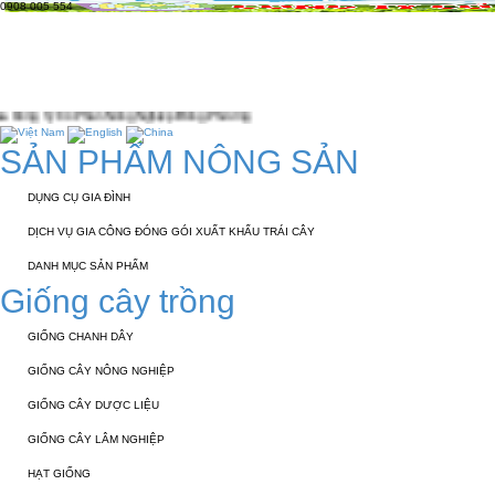
0908 005 554
TRANG CHỦ
GIỚI THIỆU
KỸ THUẬT 
TUYỂN DỤNG
LIÊN HỆ
Phương
SẢN PHẨM NÔNG SẢN
DỤNG CỤ GIA ĐÌNH
DỊCH VỤ GIA CÔNG ĐÓNG GÓI XUẤT KHẨU TRÁI CÂY
DANH MỤC SẢN PHẨM
Giống cây trồng
GIỐNG CHANH DÂY
GIỐNG CÂY NÔNG NGHIỆP
GIỐNG CÂY DƯỢC LIỆU
GIỐNG CÂY LÂM NGHIỆP
HẠT GIỐNG