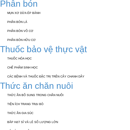
Phân bón
MỤN XƠ DỪA ÉP BÁNH
PHÂN BÓN LÁ
PHÂN BÓN VÔ CƠ
PHÂN BÓN HỮU CƠ
Thuốc bảo vệ thực vật
THUỐC HÓA HỌC
CHẾ PHẨM SINH HỌC
CÁC BỆNH VÀ THUỐC ĐẶC TRỊ TRÊN CÂY CHANH DÂY
Thức ăn chăn nuôi
THỨC ĂN BỔ SUNG TRONG CHĂN NUÔI
TIỆN ÍCH TRANG TRẠI BÒ
THỨC ĂN GIA SÚC
BẮP HẠT SỈ VÀ LẺ SỐ LƯỢNG LỚN