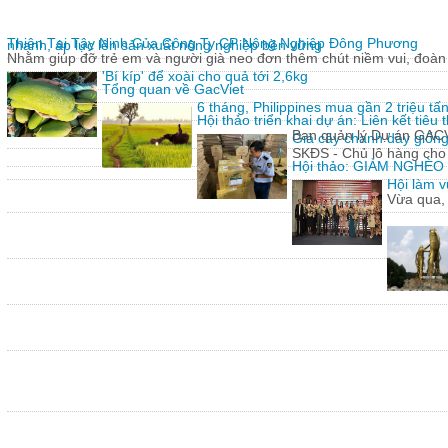
Thiện Tại Tây Ninh Của Công Ty CP Nông Nghiệp Đông Phương
nhanh, áp lực lên sản xuất nông nghiệp bền vững
Nhằm giúp đỡ trẻ em và người già neo đơn thêm chút niềm vui, đoàn 
'Bí kíp' để xoài cho quả tới 2,6kg
Tổng quan về GacViet
6 tháng, Philippines mua gần 2 triệu t
Hội thảo triển khai dự án: Liên kết tiê
Ban quản lý Dự án GACVIE
Giả cây chanh dây giống
SKĐS - Chủ lô hàng cho
Hội thảo: GIẢM NGHÈ
Hội làm v
Vừa qua,