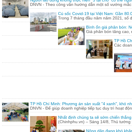
Người lao động không thực hiện “3 tại chỗ” có thể ngừ
DNVN - Theo công văn hướng dẫn một số vướng mắc tr
Cú sốc Covid-19 tại Việt Nam: Gần 80.0
Trong 7 tháng đầu năm năm 2021, số doa
Bình ổn giá phân bón: N
Giá phân bón tăng cao, 
TP Hồ Ch
Các doanh
TP Hồ Chí Minh: Phương án sản xuất "4 xanh", khó nh
DNVN - Để giúp doanh nghiệp tiếp tục duy trì hoạt động
Nhất định chúng ta sẽ sớm chiến thắng
(Chinhphu.vn) – Sáng 14/8, Thủ tướng 
Nông dân đang khó khăn