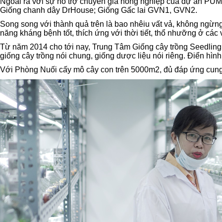
Ngoài ra với sự hỗ trợ chuyên gia nông nghiệp của dự án PUM, H
Giống chanh dây DrHouse; Giống Gấc lai GVN1, GVN2.
Song song với thành quả trên là bao nhêiu vất vả, không ngừng
năng kháng bệnh tốt, thích ứng với thời tiết, thổ nhưỡng ở các
Từ năm 2014 cho tới nay, Trung Tâm Giống cây trồng Seedling
giống cây trồng nói chung, giống dược liệu nói riêng. Điển hình
Với Phòng Nuối cấy mô cây con trên 5000m2, đủ đáp ứng cung 