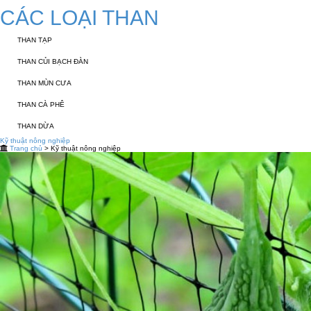
CÁC LOẠI THAN
THAN TẠP
THAN CỦI BẠCH ĐÀN
THAN MÙN CƯA
THAN CÀ PHÊ
THAN DỪA
Kỹ thuật nông nghiệp
Trang chủ
> Kỹ thuật nông nghiệp