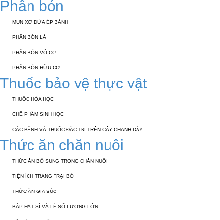
Phân bón
MỤN XƠ DỪA ÉP BÁNH
PHÂN BÓN LÁ
PHÂN BÓN VÔ CƠ
PHÂN BÓN HỮU CƠ
Thuốc bảo vệ thực vật
THUỐC HÓA HỌC
CHẾ PHẨM SINH HỌC
CÁC BỆNH VÀ THUỐC ĐẶC TRỊ TRÊN CÂY CHANH DÂY
Thức ăn chăn nuôi
THỨC ĂN BỔ SUNG TRONG CHĂN NUÔI
TIỆN ÍCH TRANG TRẠI BÒ
THỨC ĂN GIA SÚC
BẮP HẠT SỈ VÀ LẺ SỐ LƯỢNG LỚN