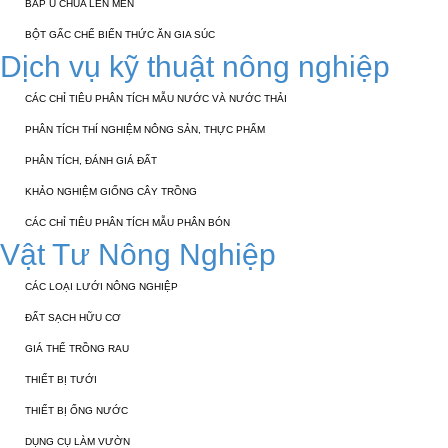
BẮP Ủ CHUA LÊN MEN
BỘT GẤC CHẾ BIẾN THỨC ĂN GIA SÚC
Dịch vụ kỹ thuật nông nghiệp
CÁC CHỈ TIÊU PHÂN TÍCH MẪU NƯỚC VÀ NƯỚC THẢI
PHÂN TÍCH THÍ NGHIỆM NÔNG SẢN, THỰC PHẨM
PHÂN TÍCH, ĐÁNH GIÁ ĐẤT
KHẢO NGHIỆM GIỐNG CÂY TRỒNG
CÁC CHỈ TIÊU PHÂN TÍCH MẪU PHÂN BÓN
Vật Tư Nông Nghiệp
CÁC LOẠI LƯỚI NÔNG NGHIỆP
ĐẤT SẠCH HỮU CƠ
GIÁ THỂ TRỒNG RAU
THIẾT BỊ TƯỚI
THIẾT BỊ ỐNG NƯỚC
DỤNG CỤ LÀM VƯỜN