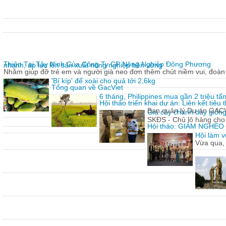
Thiện Tại Tây Ninh Của Công Ty CP Nông Nghiệp Đông Phương
nhanh, áp lực lên sản xuất nông nghiệp bền vững
Nhằm giúp đỡ trẻ em và người già neo đơn thêm chút niềm vui, đoàn 
'Bí kíp' để xoài cho quả tới 2,6kg
Tổng quan về GacViet
6 tháng, Philippines mua gần 2 triệu t
Hội thảo triển khai dự án: Liên kết tiê
Ban quản lý Dự án GACVIE
Giả cây chanh dây giống
SKĐS - Chủ lô hàng cho
Hội thảo: GIẢM NGHÈ
Hội làm v
Vừa qua,