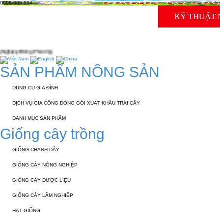
0908 005 554
TRANG CHỦ
GIỚI THIỆU
KỸ THUẬT 
TUYỂN DỤNG
LIÊN HỆ
SẢN PHẨM NÔNG SẢN
DỤNG CỤ GIA ĐÌNH
DỊCH VỤ GIA CÔNG ĐÓNG GÓI XUẤT KHẨU TRÁI CÂY
DANH MỤC SẢN PHẨM
Giống cây trồng
GIỐNG CHANH DÂY
GIỐNG CÂY NÔNG NGHIỆP
GIỐNG CÂY DƯỢC LIỆU
GIỐNG CÂY LÂM NGHIỆP
HẠT GIỐNG